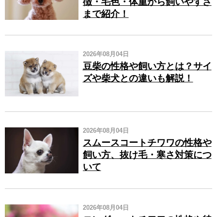
徴・毛色・体重から飼いやすさ
まで紹介！
2026年08月04日
豆柴の性格や飼い方とは？サイ
ズや柴犬との違いも解説！
2026年08月04日
スムースコートチワワの性格や
飼い方、抜け毛​・寒さ対策​につ
いて
2026年08月04日