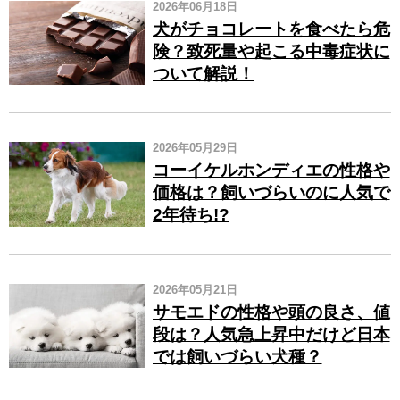
2026年06月18日
犬がチョコレートを食べたら危
険？致死量や起こる中毒症状に
ついて解説！
2026年05月29日
コーイケルホンディエの性格や
価格は？飼いづらいのに人気で
2年待ち!?
2026年05月21日
サモエドの性格や頭の良さ、値
段は？人気急上昇中だけど日本
では飼いづらい犬種？