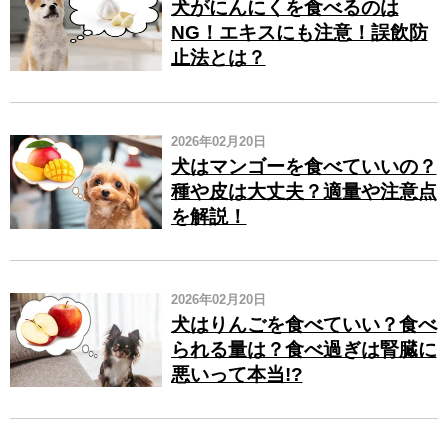
犬がにんにくを食べるのは
NG！エキスにも注意！誤飲防
止法とは？
2026年02月20日
犬はマンゴーを食べていいの？
種や皮は大丈夫？適量や注意点
を解説！
2026年02月20日
犬はりんごを食べていい？食べ
られる量は？食べ過ぎは腎臓に
悪いって本当!?