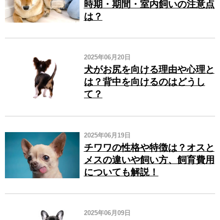
時期・期間・室内飼いの注意点
は？
2025年06月20日
犬がお尻を向ける理由や心理と
は？背中を向けるのはどうし
て？
2025年06月19日
チワワの性格や特徴は？オスと
メスの違いや飼い方、飼育費用
についても解説！
2025年06月09日