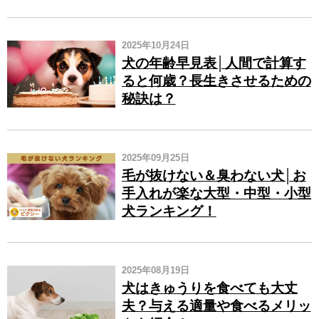
2025年10月24日
犬の年齢早見表│人間で計算す
ると何歳？長生きさせるための
秘訣は？
2025年09月25日
毛が抜けない＆臭わない犬│お
手入れが楽な大型・中型・小型
犬ランキング！
2025年08月19日
犬はきゅうりを食べても大丈
夫？与える適量や食べるメリッ