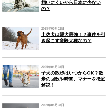
飼いにくいから日本に少ない
の？
2025年05月02日
土佐犬は闘犬最強！？事件を引
き起こす危険犬種なの？
2025年04月28日
子犬の散歩はいつからOK？散
歩の回数や時間、マナーを徹底
解説！
2025年04月28日