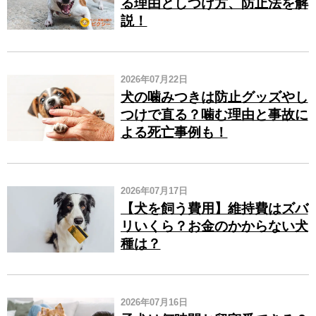
る理由としつけ方、防止法を解
説！
2026年07月22日
犬の噛みつきは防止グッズやし
つけで直る？噛む理由と事故に
よる死亡事例も！
2026年07月17日
【犬を飼う費用】維持費はズバ
リいくら？お金のかからない犬
種は？
2026年07月16日