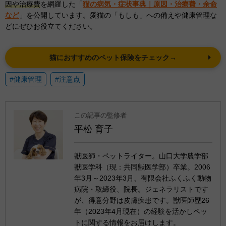
因や治療費
を網羅した「
猫の病気・症状事典｜原因・治療費・余命
など
」を公開しています。愛猫の「もしも」への備えや健康管理な
どにぜひお役立てください。
猫におすすめのペット保険をチェック→
#健康管理
#注意点
この記事の監修者
平松 育子
獣医師・ペットライター。山口大学農学部
獣医学科（現：共同獣医学部）卒業。2006
年3月～2023年3月、有限会社ふくふく動物
病院・取締役、院長。ジェネラリストです
が、得意分野は皮膚疾患です。獣医師歴26
年（2023年4月現在）の経験を活かしペッ
トに関する情報をお届けします。