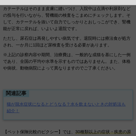
カテーテルはそのまま皮膚に縫いつけ、入院中は点滴や利尿剤など
の投与を行いながら、腎機能の検査をこまめにチェックします。そ
して、カテーテルを抜いて自力でしっかりとおしっこができ、腎機
能が正常に戻れば、いよいよ退院です。
ただし、尿石症は再発しやすい病気です。退院時には療法食が処方
され、一か月に1回ほど尿検査を受ける必要があります。
※上記の診察内容や期間、治療費は、一般的な成猫を基にした一例
であり、全国の平均や水準を示すものではありません。また、体格
や病状、動物病院によって異なりますのでご了承ください。
関連記事
猫が脱水症状になるとどうなる？水を飲まないときの対処法も
紹介！
【ペット保険比較のピクシー】では、
30種類以上の症状・疾患の原