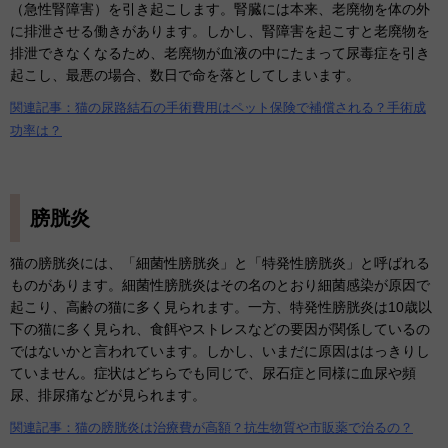
（急性腎障害）を引き起こします。腎臓には本来、老廃物を体の外
に排泄させる働きがあります。しかし、腎障害を起こすと老廃物を
排泄できなくなるため、老廃物が血液の中にたまって尿毒症を引き
起こし、最悪の場合、数日で命を落としてしまいます。
関連記事：猫の尿路結石の手術費用はペット保険で補償される？手術成
功率は？
膀胱炎
猫の膀胱炎には、「細菌性膀胱炎」と「特発性膀胱炎」と呼ばれる
ものがあります。細菌性膀胱炎はその名のとおり細菌感染が原因で
起こり、高齢の猫に多く見られます。一方、特発性膀胱炎は10歳以
下の猫に多く見られ、食餌やストレスなどの要因が関係しているの
ではないかと言われています。しかし、いまだに原因ははっきりし
ていません。症状はどちらでも同じで、尿石症と同様に血尿や頻
尿、排尿痛などが見られます。
関連記事：猫の膀胱炎は治療費が高額？抗生物質や市販薬で治るの？