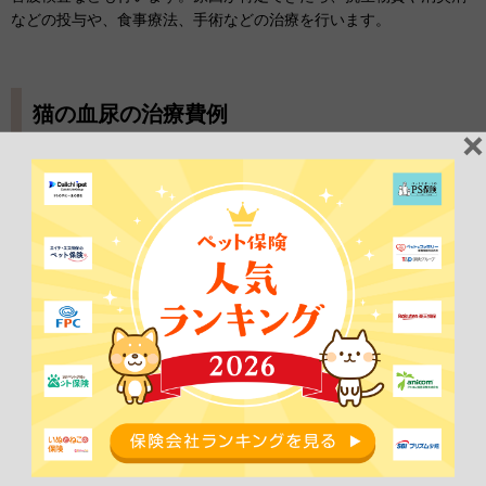
などの投与や、食事療法、手術などの治療を行います。
猫の血尿の治療費例
ここでは、猫の血尿の治療費について、尿結石により尿閉を起こ
し、急性腎不全になった場合を例に紹介します。
治療期間：7日
通院日数：0日
入院日数：7日
手術回数：0回
治療費 ：102,000円
尿結石によって尿道閉塞を起こしている場合、すぐに尿道の詰まり
を解除する必要があるため、その場で入院となります。そして、血
液検査やレントゲン検査など、ひととおりの検査を行い、鎮静をか
けて尿道にカテーテルを入れます。カテーテルから生理食塩水を流
し、詰まった尿結石を膀胱に押し戻せれば、膀胱の洗浄も行い、一
旦処置は終了です。