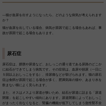
―猫が血尿を出すようになったら、どのような病気が考えられます
か？
猫が血尿を出している場合、病気が原因で起こる場合もあれば、事
故が原因で起こる場合もあります。
尿石症
尿石症は、膀胱や尿道など、おしっこの通り道である尿路のどこか
に結石ができてしまう病気です。その症状は、血尿や頻尿（一日に
５回以上おしっこをする）、排尿痛などが挙げられます。猫の尿石
症は食餌が原因で起こる場合が多く、肥満気味の猫や、あまり水を
飲まない猫によく見られます。
また、オスはメスより尿道が狭いため、結石が尿道に詰まる「尿道
閉塞」を起こしやすい傾向にあります。尿道閉塞によっておしっこ
がまったく出なくなると、腎臓の機能が低下してしまう急性腎不全