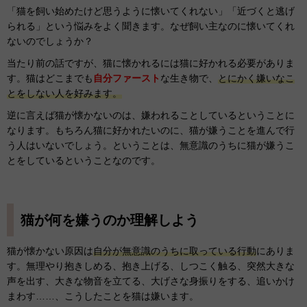
「猫を飼い始めたけど思うように懐いてくれない」「近づくと逃げ
られる」という悩みをよく聞きます。なぜ飼い主なのに懐いてくれ
ないのでしょうか？
当たり前の話ですが、猫に懐かれるには猫に好かれる必要がありま
す。猫はどこまでも
自分ファースト
な生き物で、
とにかく嫌いなこ
とをしない人を好みます。
逆に言えば猫が懐かないのは、嫌われることしているということに
なります。もちろん猫に好かれたいのに、猫が嫌うことを進んで行
う人はいないでしょう。ということは、無意識のうちに猫が嫌うこ
とをしているということなのです。
猫が何を嫌うのか理解しよう
猫が懐かない原因は
自分が無意識のうちに取っている行動
にありま
す。無理やり抱きしめる、抱き上げる、しつこく触る、突然大きな
声を出す、大きな物音を立てる、大げさな身振りをする、追いかけ
まわす……、こうしたことを猫は嫌います。