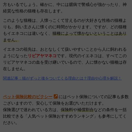
方もいるでしょう。確かに、中には臆病で警戒心が強かったり、神
経質な性格の猫種も存在します。
このような猫種は、人懐っこくて甘えるのが大好きな性格の猫種よ
りも、飼い主さんに懐くのに時間がかかります。ですが、どの猫種
もイエネコには違いなく、
猫種によって懐かないということはあり
ません。
イエネコの祖先は、おとなしくて扱いやすいことから人に飼われる
ようになった
リビアヤマネコ
です。現代のイエネコは、すべてこの
リビアヤマネコの血を受け継いでいるので、人に懐かない猫種は存
在しません。
関連記事：猫がずっと後をついてくる理由とは？理由や心理を解説！
ペット保険比較のピクシー
にはペット保険についての記事も多数
ございますので、安心して保険をお選びいただけます。
保険選びで迷われている方は、
保険料
や
補償割合
などの条件を一括
比較できる「人気ペット保険おすすめランキング」も参考にしてく
ださい。