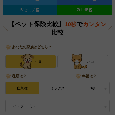
はてブ
LINE
【ペット保険比較】
で
10秒
カンタン
比較
あなたの家族はどちら？
イヌ
ネコ
種類は？
年齢は？
血統種
ミックス
0歳
トイ・プードル