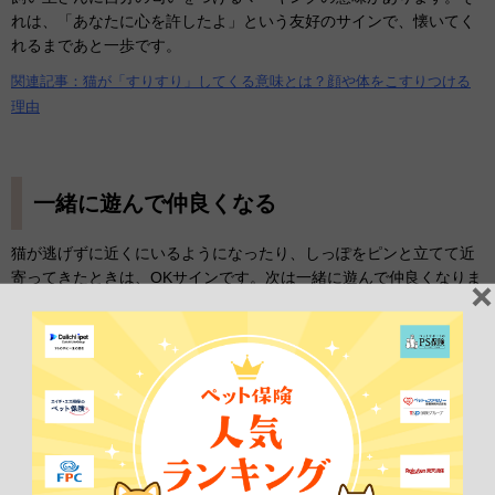
れは、「あなたに心を許したよ」という友好のサインで、懐いてく
れるまであと一歩です。
関連記事：猫が「すりすり」してくる意味とは？顔や体をこすりつける
理由
一緒に遊んで仲良くなる
猫が逃げずに近くにいるようになったり、しっぽをピンと立てて近
寄ってきたときは、OKサインです。次は一緒に遊んで仲良くなりま
しょう。OKサインが出ないときは、
強引にせずに辛抱強く待ちまし
ょう。
猫と一緒に遊ぶときは、猫じゃらしといったおもちゃを使います
が、紐やビニール袋でも構いません。最初から派手な遊びをしよう
とすると驚いて逃げられてしまうので、反応を見ながら、おもちゃ
をゆっくり動かしましょう。
次第に遊びに夢中になるとジャンプしたり走り回ったりするので、
動きを大きくしていくといいでしょう。遊びの息が合えば少しずつ