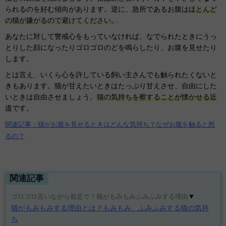
られるのを好む傾向があります。逆に、急所であるお腹は
ほとんど
の猫が嫌がるので避けてください。
あなたに対して警戒心をもっていなければ、なでられたときにうっ
とりした顔になったりゴロゴロのどを鳴らしたり、お腹を見せたり
します。
とは言え、いくら心を許している飼い主さんでも触られたくないと
きもあります。猫が甘えたいときはたっぷり甘えさせ、自由にした
いときは自由させましょう。
猫の気持ちを察することが懐かせる近
道
です。
関連記事：
猫がお腹を見せるときはどんな気持ち？なぜお腹を触ると怒
るの？
関連記事
ゴロゴロ言いながら前足で！猫がもみもみふみふみする理由
▼
猫がもみもみする理由とは？もみもみ、ふみふみする猫の気持
ち