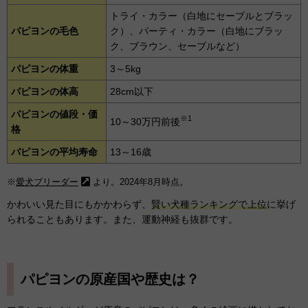
トライ・カラー（白地にセーブルとブラッ
パピヨンの毛色
ク）、パーティ・カラー（白地にブラッ
ク、ブラウン、セーブルなど）
パピヨンの体重
3～5kg
パピヨンの体高
28cm以下
パピヨンの値段・価
※1
10～30万円前後
格
パピヨンの平均寿命
13～16歳
※
愛犬ブリーダー
より。2024年8月時点。
かわいい見た目にもかかわらず、
賢い犬種ランキングで上位
に挙げ
られることもあります。また、運動神経も抜群です。
パピヨンの原産国や歴史は？