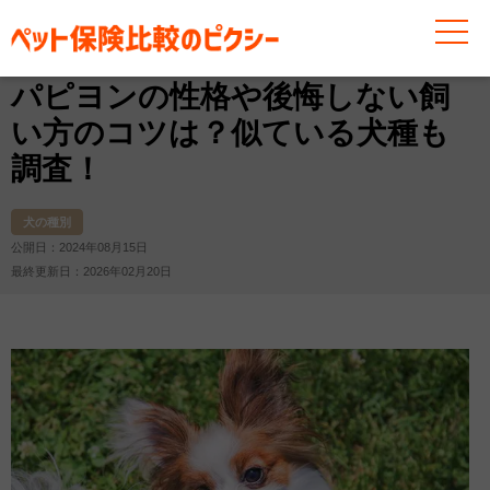
お役立ち情報
犬
犬の種別
パピヨンの性格や後悔し
パピヨンの性格や後悔しない飼
い方のコツは？似ている犬種も
調査！
犬の種別
公開日：2024年08月15日
最終更新日：2026年02月20日