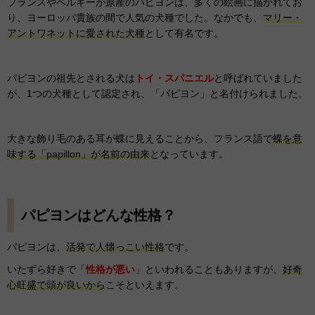
フランスやベルギーが原産のパピヨンは、多くの絵画に描かれてお
り、ヨーロッパ貴族の間で人気の犬種でした。なかでも、
マリー・
アントワネットに愛された犬種
として有名です。
パピヨンの祖先とされる犬は
トイ・スパニエル
と呼ばれていました
が、1つの犬種として認定され、「パピヨン」と名付けられました。
大きな飾り毛のある耳が蝶に見えることから、フランス語で
蝶を意
味する「papillon」が名前の由来
となっています。
パピヨンはどんな性格？
パピヨンは、
活発で人懐っこい性格
です。
いたずら好きで「
性格が悪い
」といわれることもありますが、
好奇
心旺盛で頭が良いから
こそといえます。