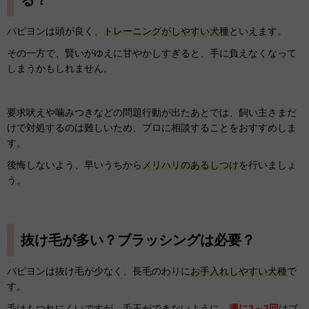
パピヨンは頭が良く、
トレーニングがしやすい犬種
といえます。
その一方で、賢いがゆえに甘やかしすぎると、手に負えなくなって
しまうかもしれません。
要求吠えや噛みつきなどの問題行動が出たあとでは、飼い主さまだ
けで対処するのは難しいため、プロに相談することをおすすめしま
す。
後悔しないよう、早いうちから
メリハリのあるしつけ
を行いましょ
う。
抜け毛が多い？ブラッシングは必要？
パピヨンは抜け毛が少なく、長毛のわりに
お手入れしやすい犬種
で
す。
毛はもつれにくいですが、毛玉ができないように、
週に2～3回
はブ