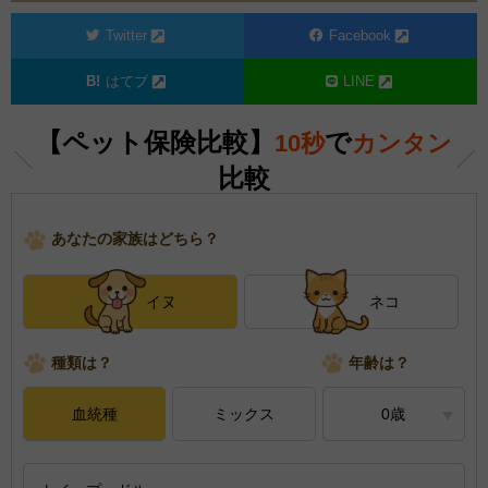
Twitter
Facebook
はてブ
LINE
【ペット保険比較】
で
10秒
カンタン
比較
あなたの家族はどちら？
イヌ
ネコ
種類は？
年齢は？
血統種
ミックス
0歳