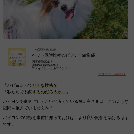
この記事の監修者
ペット保険比較のピクシー編集部
損害保険募集人
少額短期保険募集人
ファイナンシャルプランナー
プロフィール詳細>>
「パピヨンって
どんな性格？
」
「私たちでも
飼えるのだろうか。
」
パピヨンを家族に迎えたいと考えている飼い主さまは、このような
疑問を抱えていませんか？
パピヨンの特徴を事前に知っておけば、より良い関係を築けるはず
です。