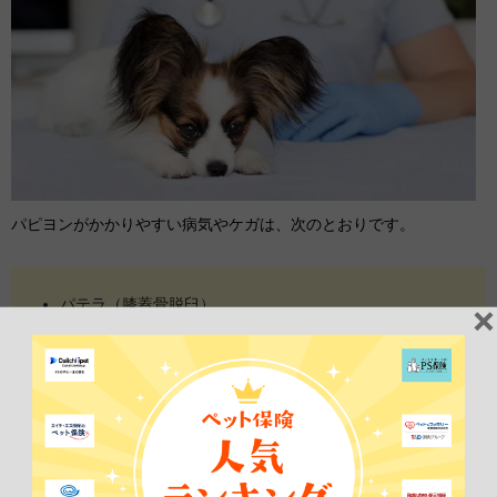
パピヨンがかかりやすい病気やケガは、次のとおりです。
パテラ（膝蓋骨脱臼）
骨折
白内障
皮膚病
腎臓病
なかでもパテラには注意が必要で、手術費用は
20万円
を超えること