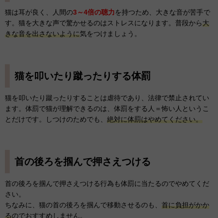
猫は耳が良く、人間の
3～4倍の聴力
を持つため、大きな音が苦手で
す。猫を大きな声で驚かせるのはストレスになります。普段から
大
きな音を出さないように
気をつけましょう。
猫を叩いたり蹴ったりする体罰
猫を叩いたり蹴ったりすることは虐待であり、法律で禁止されてい
ます。体罰で猫が理解できるのは、体罰をする人＝怖い人というこ
とだけです。しつけのためでも、
絶対に体罰はやめてください。
首の後ろを掴んで押さえつける
首の後ろを掴んで押さえつける行為も体罰に当たるのでやめてくだ
さい。
ちなみに、猫の首の後ろを掴んで移動させるのも、
首に負担がかか
る
のでおすすめしません。