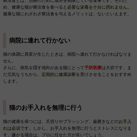
療法食とは、治療のために成分を制限している食事です。そのた
め、健康な猫が療法食を食べると
必要な栄養を十分に摂れません。
健康な猫にわざわざ療法食を与えるメリットは、ないといえます。
病院に連れて行かない
猫の体調に異変が生じたときは、病院へ連れて行かなければなりま
せん。
さらに、病気を隠す傾向がある猫にとって
予防医療
は大切です。ま
だ元気なうちから、
定期的に健康診断
を受けさせることをおすすめ
します。
猫のお手入れを無理に行う
猫の健康を保つには、爪切りやブラッシング、歯磨きなどの
お手入
れは必須
です。しかし、お手入れを無理に行うとストレスになりま
す。嫌がる場合は、プロに任せた方が良いでしょう。