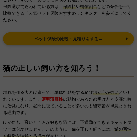
保険選びで迷われている方は、
保険料
や
補償割合
などの条件を一括
比較できる「人気ペット保険おすすめランキング」も参考にしてく
ださい。
ペット保険の比較・見積りをする→
猫の正しい飼い方を知ろう！
群れを作る犬とは違って、単体行動をする猫は
独立心が強い
といわ
れています。また、
薄明薄暮性
の動物であるため明け方と夕暮れ時
に活発になり、昼間に寝ていることが多いのも留守番が得意とされ
る理由です。
ほかにも、高いところが好きな猫には上下運動ができるキャットタ
ワーは欠かせません。このように、猫を正しく飼うには、
猫の習性
や特徴を理解する必要
があります。