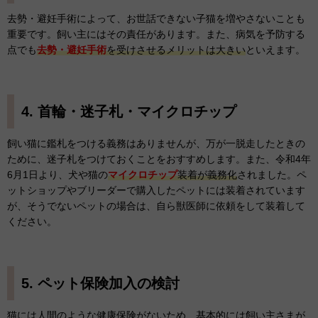
去勢・避妊手術によって、お世話できない子猫を増やさないことも
重要です。飼い主にはその責任があります。また、病気を予防する
点でも
去勢・避妊手術
を受けさせるメリットは大きい
といえます。
4. 首輪・迷子札・マイクロチップ
飼い猫に鑑札をつける義務はありませんが、万が一脱走したときの
ために、迷子札をつけておくことをおすすめします。また、令和4年
6月1日より、犬や猫の
マイクロチップ
装着が義務化
されました。ペ
ットショップやブリーダーで購入したペットには装着されています
が、そうでないペットの場合は、自ら獣医師に依頼をして装着して
ください。
5. ペット保険加入の検討
猫には人間のような健康保険がないため、基本的には飼い主さまが