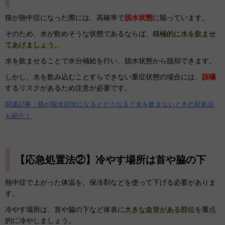
猫が熱中症になった際には、高確率で
脱水状態
に陥っています。
そのため、水が飲めそうな状態であるならば、
積極的に水を飲ませ
てあげましょう。
水を飲ませることで水分補給を行い、脱水状態から脱却できます。
しかし、水を飲み込むことすらできない重症状態の場合には、
誤嚥
するリスクがあるため注意が必要です。
関連記事：猫が脱水症状になるとどうなる？水を飲まないときの対処法
も紹介！
【応急処置法②】冷やす場所は首や脇の下
熱中症で上がった体温を、保冷剤などを使って下げる必要がありま
す。
冷やす場所は、首や脇の下など体表に
大きな血管がある部位
を重点
的に冷やしましょう。