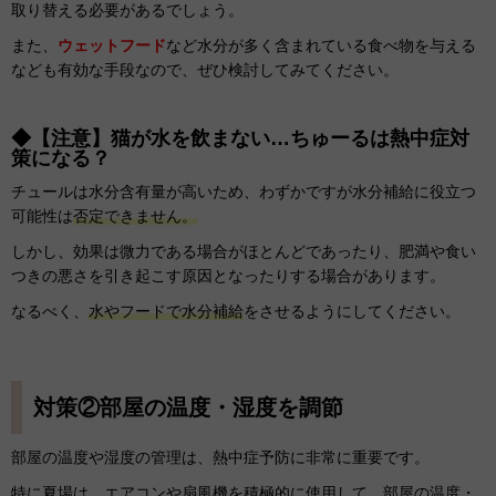
取り替える必要があるでしょう。
また、
ウェットフード
など水分が多く含まれている食べ物を与える
なども有効な手段なので、ぜひ検討してみてください。
◆【注意】猫が水を飲まない…ちゅーるは熱中症対
策になる？
チュールは水分含有量が高いため、わずかですが水分補給に役立つ
可能性は
否定できません。
しかし、効果は微力である場合がほとんどであったり、肥満や食い
つきの悪さを引き起こす原因となったりする場合があります。
なるべく、
水やフードで水分補給
をさせるようにしてください。
対策②部屋の温度・湿度を調節
部屋の温度や湿度の管理は、熱中症予防に非常に重要です。
特に夏場は、エアコンや扇風機を積極的に使用して、部屋の温度・