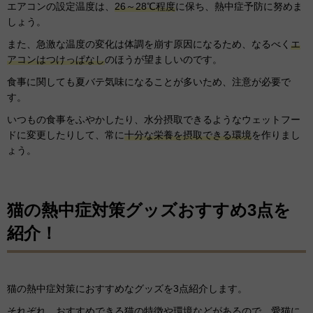
エアコンの設定温度は、
26～28℃程度
に保ち、熱中症予防に努めま
しょう。
また、急激な温度の変化は体調を崩す原因になるため、なるべく
エ
アコンはつけっぱなし
のほうが望ましいのです。
食事に関しても夏バテ気味になることが多いため、注意が必要で
す。
いつもの食事をふやかしたり、水分摂取できるようなウェットフー
ドに変更したりして、常に
十分な栄養を摂取できる環境
を作りまし
ょう。
猫の熱中症対策グッズおすすめ3点を
紹介！
猫の熱中症対策におすすめなグッズを3点紹介します。
それぞれ、おすすめできる猫の特徴や環境などがあるので、愛猫に