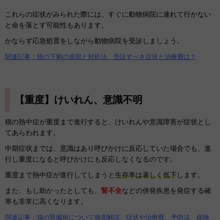
これらの症状がみられた際には、すぐに動物病院に連れて行かない
と命を落とす可能性もあります。
かならず応急処置をしながら動物病院を受診しましょう。
関連記事：猫の下痢の原因と対処法、受診すべき症状と治療費は？
【重度】けいれん、意識不明
猫の熱中症が重度まで進行すると、けいれんや意識障害が症状とし
てあらわれます。
中期症状までは、意識はあり呼びかけに反応していた場合でも、進
行し重度になると呼びかけにも反応しなくなるのです。
重度まで熱中症が進行してしまうと
生存率は著しく低下
します。
また、もし助かったとしても、
腎不全
などの併発疾患を発症する確
率も非常に高くなります。
関連記事：猫の腎臓病について徹底解説。症状や治療費、予防法、保険