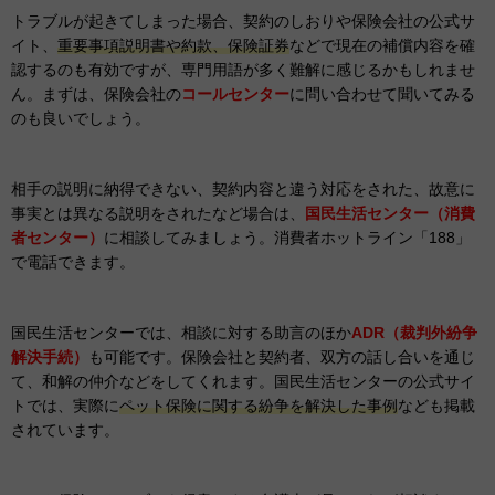
トラブルが起きてしまった場合、契約のしおりや保険会社の公式サ
イト、
重要事項説明書や約款、保険証券
などで現在の補償内容を確
認するのも有効ですが、専門用語が多く難解に感じるかもしれませ
ん。まずは、保険会社の
コールセンター
に問い合わせて聞いてみる
のも良いでしょう。
相手の説明に納得できない、契約内容と違う対応をされた、故意に
事実とは異なる説明をされたなど場合は、
国民生活センター（消費
者センター）
に相談してみましょう。消費者ホットライン「188」
で電話できます。
国民生活センターでは、相談に対する助言のほか
ADR（裁判外紛争
解決手続）
も可能です。保険会社と契約者、双方の話し合いを通じ
て、和解の仲介などをしてくれます。国民生活センターの公式サイ
トでは、実際に
ペット保険に関する紛争を解決した事例
なども掲載
されています。