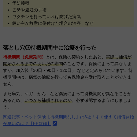
予防接種
去勢や避妊の手術
ワクチンを打っていれば防げた病気
飼い主が故意に傷付けた場合の治療 など
落とし穴③待機期間中に治療を行った
待機期間（免責期間）
とは、保険の契約をしたあと、
実際に補償が
開始されるまでのあいだの期間
のことです。保険によって異なりま
すが、加入後「30日・90日・120日」 などと定められています。待
機期間中は、病気の治療を行っても保険金を受け取ることができま
せん。
また病気、ケガ、がん、など傷病によって待機期間が異なることが
あるため、
いつから補償されるのか
、必ず確認するようにしましょ
う。
関連記事：ペット保険【待機期間なし】は3社！すぐ使えて補償開始
が早いのは？【FP監修】