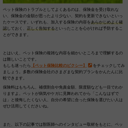
ペット保険のトラブルとしてよくあるのは、保険金を受け取れな
い、保険金の金額が思ったより少ない、契約を更新できないといっ
たケースです。いずれも、加入する保険の内容を
あらかじめよく確
認
しておく、
正しく告知する
といったことを心がければ予防するこ
とができます。
とはいえ、ペット保険の複雑な内容を細かいところまで理解するの
は難しいことです。
もしも迷ったら
【ペット保険比較のピクシー】
をチェックしてみ
ましょう。多数の保険会社のさまざまな契約プランをかんたんに比
較できます。
保険料はもちろん、補償割合や免責金額、限度額なども一目でわか
りますよ。ペットが病気やケガに見舞われてから「こんなはずで
は」と後悔したくない人、自分の希望に合った保険を選びたい人は
ぜひ活用してくださいね。
また、以下の記事では獣医師へのインタビュー取材をもとに、ペッ