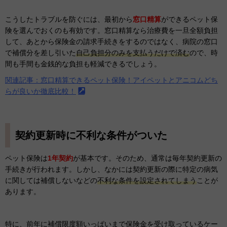
こうしたトラブルを防ぐには、最初から
窓口精算
ができるペット保
険を選んでおくのも有効です。窓口精算なら治療費を一旦全額負担
して、あとから保険金の請求手続きをするのではなく、病院の窓口
で補償分を差し引いた
自己負担分のみを支払うだけで済む
ので、時
間も手間も金銭的な負担も軽減できるでしょう。
関連記事：窓口精算できるペット保険！アイペットとアニコムどち
らが良いか徹底比較！
契約更新時に不利な条件がついた
ペット保険は
1年契約
が基本です。そのため、通常は毎年契約更新の
手続きが行われます。しかし、なかには契約更新の際に特定の病気
に関しては補償しないなどの
不利な条件を設定されてしまう
ことが
あります。
特に、前年に補償限度額いっぱいまで保険金を受け取っているケー