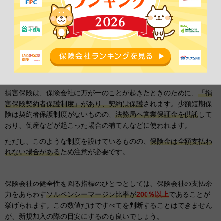
保険会社が倒産した
保険会社の
倒産
は、絶対に起こらないとは言い切れません。もし倒
産した場合、ペット保険の契約はどうなってしまうのでしょうか。
損害保険は、保険会社に万が一のことが起きたときのために、
「損
害保険契約者保護制度」があり、契約は保護
されます。少額短期保
険は契約者保護制度がないものの、
法務局へ営業保証金を供託
して
おり、倒産などが起こった場合の補てんなどに使われます。
ただし、このような制度を設けているものの、
保険金は全額支払わ
れない場合がある
ため注意が必要です。
保険会社の健全性を図る指標のひとつとしては、保険会社の支払余
力をあらわす
ソルベンシーマージン比率が
200％以上
であることが
挙げられます。この数値だけですべてを判断することはできません
が、新規加入の際の目安にするのも良いでしょう。