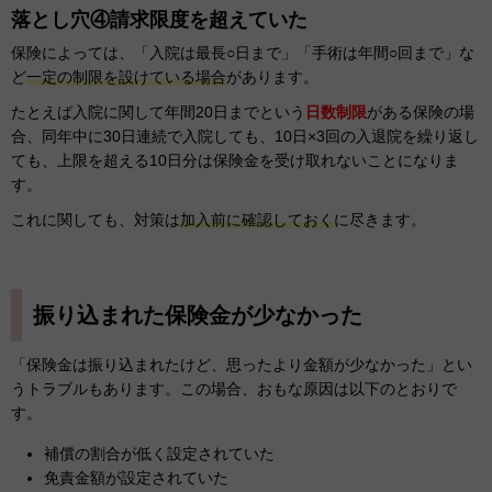
落とし穴④請求限度を超えていた
保険によっては、「入院は最長○日まで」「手術は年間○回まで」な
ど
一定の制限を設けている場合
があります。
たとえば入院に関して年間20日までという
日数制限
がある保険の場
合、同年中に30日連続で入院しても、10日×3回の入退院を繰り返し
ても、上限を超える10日分は保険金を受け取れないことになりま
す。
これに関しても、対策は
加入前に確認しておく
に尽きます。
振り込まれた保険金が少なかった
「保険金は振り込まれたけど、思ったより金額が少なかった」とい
うトラブルもあります。この場合、おもな原因は以下のとおりで
す。
補償の割合が低く設定されていた
免責金額が設定されていた