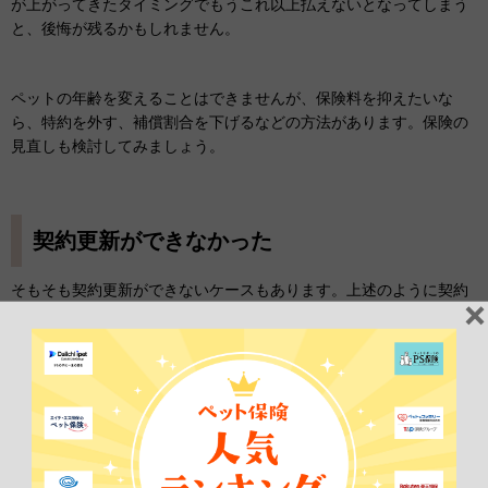
が上がってきたタイミングでもうこれ以上払えないとなってしまう
と、後悔が残るかもしれません。
ペットの年齢を変えることはできませんが、保険料を抑えたいな
ら、特約を外す、補償割合を下げるなどの方法があります。保険の
見直しも検討してみましょう。
契約更新ができなかった
そもそも契約更新ができないケースもあります。上述のように契約
更新時に不利な条件がついたときと同様、
慢性疾患
になった場合や
補償限度額まで使い切った場合などです。ペットが
高齢
になったた
めに補償の対象から外れてしまう場合もあります。
更新の可否と、何歳まで更新し続けられるのか（更新可能年齢）、
かつ
更新の条件をよく確認しておきましょう。