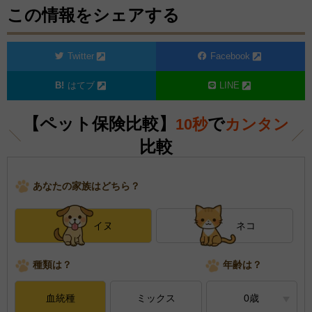
この情報をシェアする
Twitter
Facebook
はてブ
LINE
【ペット保険比較】
で
10秒
カンタン
比較
あなたの家族はどちら？
イヌ
ネコ
種類は？
年齢は？
血統種
ミックス
0歳