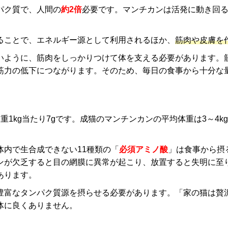
パク質で、人間の
約2倍
必要です。マンチカンは活発に動き回
ることで、エネルギー源として利用されるほか、
筋肉や皮膚を
いように、筋肉をしっかりつけて体を支える必要があります。
筋力の低下につながります。そのため、毎日の食事から十分な
1kg当たり7gです。成猫のマンチンカンの平均体重は3～4k
体内で生合成できない11種類の「
必須アミノ酸
」は食事から摂
ンが欠乏すると目の網膜に異常が起こり、放置すると失明に至
あります。
豊富なタンパク質源を摂らせる必要があります。「家の猫は贅
体に良くありません。