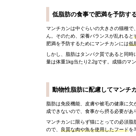
低脂肪の食事で肥満を予防す
マンチカンは中ぐらいの大きさの猫種で、
ん。そのため、栄養バランスが乱れると
肥満を予防するためにマンチカンには
低
しかし、脂肪はタンパク質であると同時
量は体重1kg当たり2.2gです。成猫のマ
動物性脂肪に配慮してマンチ
脂肪は免疫機能、皮膚や被毛の健康に欠
成できないので、食事から摂る必要があ
マンチカンに限らず猫にとっての必須脂
ので、
良質な肉や魚を使用したフード
を