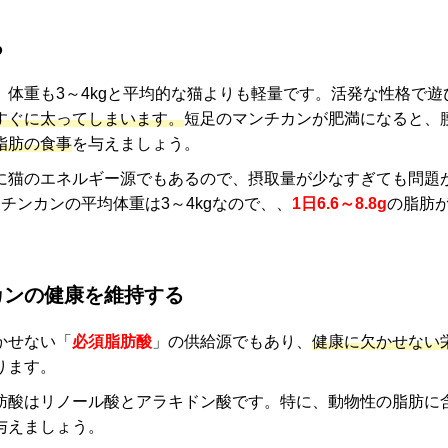
る
体重も3～4kgと平均的な猫よりも軽量です。活発な性格で
すぐに太ってしまいます。
短足のマンチカンが肥満になると、
脂肪の食事
を与えましょう。
に猫のエネルギー源でもあるので、摂取量が少なすぎても問題
ンチンカンの平均体重は3～4kgなので、、
1日6.6～8.8g
の脂肪
カンの健康を維持する
かせない「
必須脂肪酸
」の供給源でもあり、
健康に欠かせない
ります。
肪酸はリノール酸とアラキドン酸です。特に、動物性の脂肪に
与えましょう。