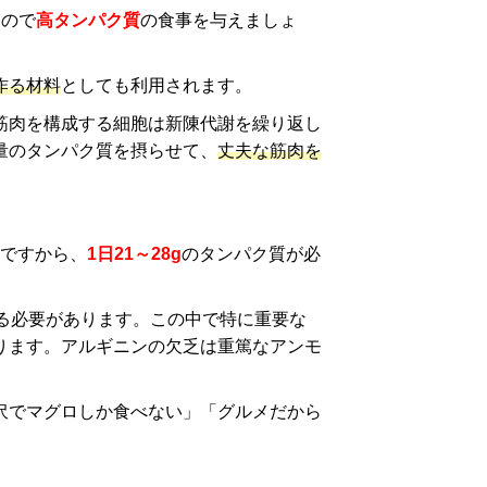
るので
高タンパク質
の食事を与えましょ
作る材料
としても利用されます。
筋肉を構成する細胞は新陳代謝を繰り返し
量のタンパク質を摂らせて、
丈夫な筋肉を
gですから、
1日21～28g
のタンパク質が必
る必要があります。この中で特に重要な
ります。アルギニンの欠乏は重篤なアンモ
沢でマグロしか食べない」「グルメだから