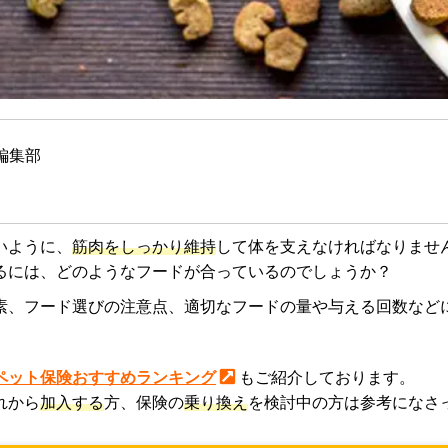
編集部
いように、
筋肉をしっかり維持
して体を支えなければなりませ
るには、どのようなフードが合っているのでしょうか？
素、フード選びの注意点、適切なフードの量や与える回数など
ペット保険おすすめランキング
もご紹介しております。
れから
加入する
方、保険の
乗り換え
を検討中の方は参考になさ