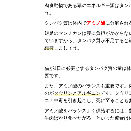
肉食動物である猫のエネルギー源はタン
う。
タンパク質は体内で
アミノ酸
に分解され
短足のマンチカンは腰に負担がかからな
ていますから、タンパク質が不足すると
維持
しましょう。
猫が1日に必要とするタンパク質の量は体重
要です。
また、アミノ酸のバランスも重要です。
のが
タウリンとアルギニン
です。タウリ
ニア中毒を引き起こし、死に至ることも
アミノ酸をバランスよく供給するには、
牛肉ばかり食べたがる」といった偏食は