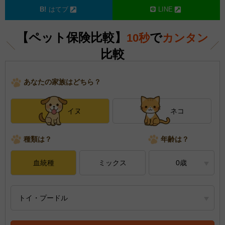
はてブ
LINE
【ペット保険比較】
で
10秒
カンタン
比較
あなたの家族はどちら？
イヌ
ネコ
種類は？
年齢は？
血統種
ミックス
0歳
トイ・プードル