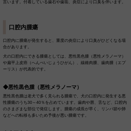
言います。付着している歯石や歯垢、炎症により口臭を伴います。
口腔内腫瘍
口腔内に腫瘍が発生すると、重度の炎症により口臭がひどくなる場
合があります。
犬の口腔内にできる腫瘍としては、悪性黒色腫（悪性メラノーマ）
や扁平上皮癌（へんぺいじょうひがん）、線維肉腫、歯肉
腫
（エプ
ーリス）が代表的です。
◆悪性黒色腫（悪性メラノーマ）
悪性黒色腫は老犬で多く見られる腫瘍で
、犬の口腔内に発生する悪
性腫瘍のうち30～40％を占めています。
歯肉や唇、舌など、口腔内
のさまざまな部位で発症します。腫瘍の成長が早く、リンパ節や肺
などへの転移も多いため予後が悪い腫瘍です。