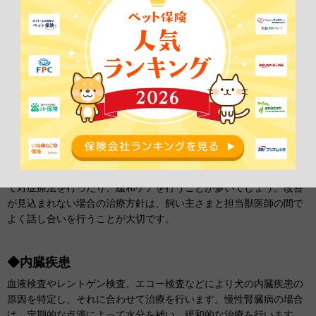
犬の口臭の診療内容
◆腫瘍
犬の腫瘍の種類
や大きさなど
に合わせて、外科手術による摘出や抗
癌剤による治療が選択されます。転移が確認されれば
QOLの改善を
目的とする手術が行われる場合もありますが、現れる症状に合わせ
て対症療法を行ったり、緩和ケアを行うことが多いでしょう。改善
が見込まれない場合の治療方針は、飼い主さまと担当獣医師の間で
よく話し合いを行うことが大切です。
◆内臓疾患
血液検査やレントゲン検査、エコー検査などにより犬の内臓疾患の
原因を特定し、それに合わせて治療を行います。慢性腎臓病の場合
は、定期的な点滴によって水分を補い、緩和的な治療を行います。