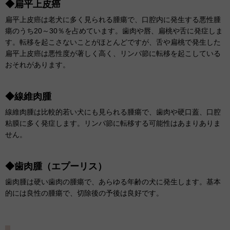
◆扁平上皮癌
扁平上皮癌は老犬に多く見られる腫瘍で、
口腔内に発生する悪性腫
瘍のうち20～30％を占めています。
歯肉や唇、扁桃や舌に発症しま
す。
転移を起こさないことがほとんどですが、
舌や扁桃で発生した
扁平上皮癌は悪性度が著しく高く、リンパ節に転移を起こしている
おそれがあります。
◆線維肉腫
線維肉腫は比較的若い犬にも見られる腫瘍で、歯肉や硬口蓋、口腔
粘膜に多く発症します。リンパ節に転移する可能性はあまりありま
せん。
◆歯肉腫（エプーリス）
歯肉腫は硬い歯肉の腫瘍で、あらゆる年齢の犬に発生します。基本
的には良性の腫瘍で、
切除後の
予後は良好です。