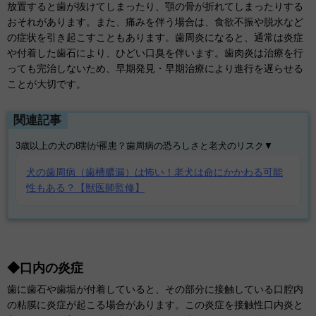
放置すると歯が抜けてしまったり、顎の骨が折れてしまったりする
おそれがあります。また、痛みを伴う場合は、食欲不振や脱水など
の症状を引き起こすこともあります。歯周炎になると、通常は炎症
や付着した歯石により、ひどい口臭を伴います。歯肉炎は治療を行
っても完治しないため、早期発見・早期治療により進行を遅らせる
ことが大切です。
関連記事
3歳以上の犬の8割が罹患？歯周病の恐ろしさと老犬のリスク▼
犬の歯周病（歯槽膿漏）は怖い！老犬は命にかかわる可能
性もある？【獣医師監修】
◆口内の炎症
歯に歯石や歯垢が付着していると、その部分に接触している口腔内
の粘膜に炎症が起こる場合があります。この炎症を接触性口内炎と