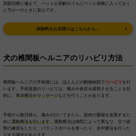
高額治療に備えて、ペットが若齢のうちにペット保険に入っておく
と万が一のときに安心です。
保険料をお見積りはこちらから→
犬の椎間板ヘルニアのリハビリ方法
椎間板ヘルニアの手術後には、ほとんどの動物病院で
リハビリ
を行
います。手術直後のリハビリは、痛みや炎症を緩和させることを目
的に、
寒冷療法やマッサージ
などを行うことがあります。
手術から数日経ち、痛みがひいてきたら、筋肉の萎縮を改善するた
めに
運動療法を行います。
運動療法は病院によって異なり、立つ姿
勢の練習をしたり、バランスボールを使ったり、水中療法を行った
りする場合があります。