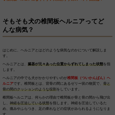
そもそも犬の椎間板ヘルニアってど
んな病気？
はじめに、ヘルニアとはどのような病気なのかについて解説しま
す。
ヘルニアとは、
臓器が元々あった位置からずれてしまった状態
を指
します。
ヘルニアの中でも犬がかかりやすいのが
椎間板（ついかんばん）ヘ
ルニア
です。
椎間板とは、背骨の間にあるゼリー状の物質で、
骨と
骨の間のクッションのような役割
をしています。
椎間板ヘルニアは、何らかの理由で椎間板が骨と骨の間から飛び出
し、
神経を圧迫している状態
を指します。神経を圧迫しているた
め、痛みやふらつき、足の痺れなどの症状がみられるようになりま
す。