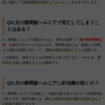
院に相談して
消炎鎮痛剤を処方してもらう
ことをおすすめします。
Q4.犬の椎間板ヘルニアで死亡してしまうこ
とはある？
A. 椎間板ヘルニアが重症化すると、数%の確率で「
進行性脊椎軟化
症
」を発症するケースがあります。脊椎軟化症とは、損傷した脊椎
から頭部や尾部に向かって、
脊椎の壊死が進行していく病気
です。
この病気は、発症するとほぼ例外なく死に至ります。そのため、
重
症化する前に治療することが重要
です。
Q5.犬の椎間板ヘルニアに針治療が効くの？
A. 椎間板ヘルニアの治療として鍼灸治療を取り入れている動物病院
もあります。鍼灸治療には、
痛みの緩和や自然治癒力を高めるなど
の効果
が期待できます。