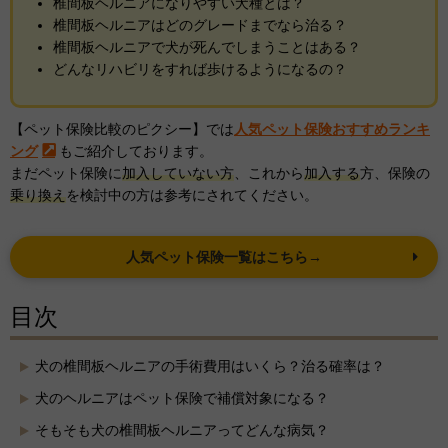
椎間板ヘルニアになりやすい犬種とは？
椎間板ヘルニアはどのグレードまでなら治る？
椎間板ヘルニアで犬が死んでしまうことはある？
どんなリハビリをすれば歩けるようになるの？
【ペット保険比較のピクシー】では
人気ペット保険おすすめランキ
ング
もご紹介しております。
まだペット保険に
加入していない方
、これから
加入する
方、保険の
乗り換え
を検討中の方は参考にされてください。
人気ペット保険一覧はこちら→
目次
犬の椎間板ヘルニアの手術費用はいくら？治る確率は？
犬のヘルニアはペット保険で補償対象になる？
そもそも犬の椎間板ヘルニアってどんな病気？