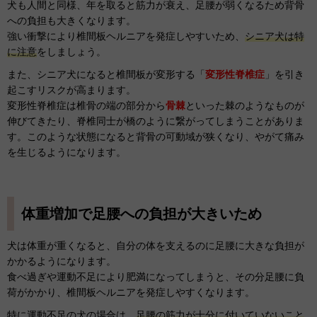
犬も人間と同様、年を取ると筋力が衰え、足腰が弱くなるため背骨
への負担も大きくなります。
強い衝撃により椎間板ヘルニアを発症しやすいため、
シニア犬は特
に注意
をしましょう。
また、シニア犬になると椎間板が変形する「
変形性脊椎症
」を引き
起こすリスクが高まります。
変形性脊椎症は椎骨の端の部分から
骨棘
といった棘のようなものが
伸びてきたり、脊椎同士が橋のように繋がってしまうことがありま
す。このような状態になると背骨の可動域が狭くなり、やがて痛み
を生じるようになります。
体重増加で足腰への負担が大きいため
犬は体重が重くなると、自分の体を支えるのに足腰に大きな負担が
かかるようになります。
食べ過ぎや運動不足により肥満になってしまうと、その分足腰に負
荷がかかり、椎間板ヘルニアを発症しやすくなります。
特に運動不足の犬の場合は、
足腰の筋力が十分に付いていないこと