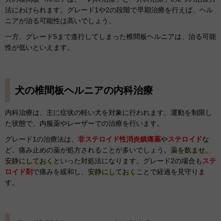
法にわけられます。グレード1や2の段階で早期治療を行えば、ヘル
ニアが治る可能性は高いでしょう。
一方、グレード5まで進行してしまった椎間板ヘルニアは、治る可能
性が低いといえます。
犬の椎間板ヘルニアの内科治療
内科治療は、主に症状の軽い犬を対象に行われます。運動を制限し
た状態で、内服薬やレーザーでの治療を行います。
グレード1の治療法は、
非ステロイド性消炎鎮痛薬
や
ス
テロイド
な
ど、痛み止めの薬が処方されることが多いでしょう。
薬を飲ませ、
安静にしておく
といった対処法になります。グレード2の場合も
ステ
ロイド剤
で痛みを緩和し、
安静にしておく
ことで経過を見守りま
す。