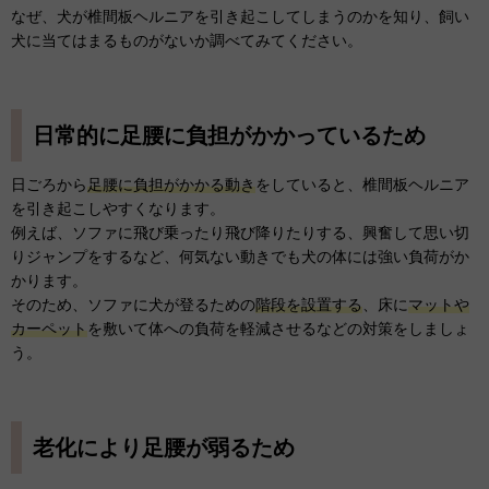
なぜ、犬が椎間板ヘルニアを引き起こしてしまうのかを知り、飼い
犬に当てはまるものがないか調べてみてください。
日常的に足腰に負担がかかっているため
日ごろから
足腰に負担がかかる動き
をしていると、椎間板ヘルニア
を引き起こしやすくなります。
例えば、ソファに飛び乗ったり飛び降りたりする、興奮して思い切
りジャンプをするなど、何気ない動きでも犬の体には強い負荷がか
かります。
そのため、ソファに犬が登るための
階段を設置する
、床に
マットや
カーペット
を敷いて体への負荷を軽減させるなどの対策をしましょ
う。
老化により足腰が弱るため