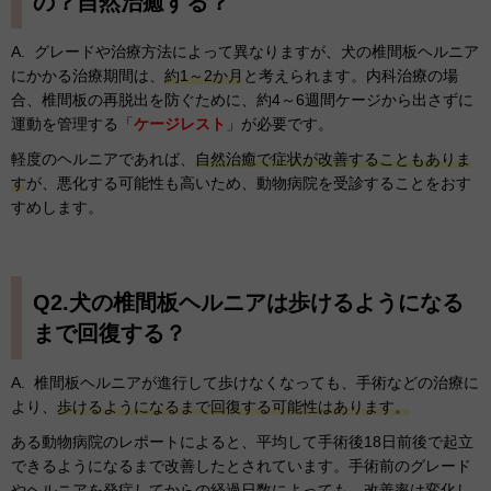
の？自然治癒する？
A. グレードや治療方法によって異なりますが、犬の椎間板ヘルニア
にかかる治療期間は、
約1～2か月
と考えられます。内科治療の場
合、椎間板の再脱出を防ぐために、約4～6週間ケージから出さずに
運動を管理する「
ケージレスト
」が必要です。
軽度のヘルニアであれば、
自然治癒で症状が改善することもありま
す
が、悪化する可能性も高いため、動物病院を受診することをおす
すめします。
Q2.犬の椎間板ヘルニアは歩けるようになる
まで回復する？
A. 椎間板ヘルニアが進行して歩けなくなっても、手術などの治療に
より、
歩けるようになるまで回復する可能性はあります。
ある動物病院のレポートによると、平均して手術後18日前後で起立
できるようになるまで改善したとされています。手術前のグレード
やヘルニアを発症してからの経過日数によっても、改善率は変化し