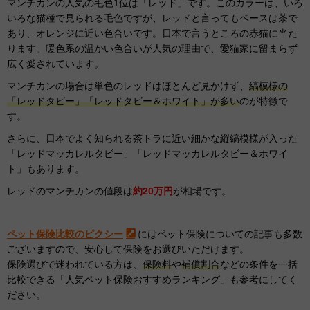
マンチカンの人気の毛色1位は「レッド」です。このカラーは、いろ
いろな猫種で見られる毛色ですが、レッドと言ってもベースは茶で
あり、オレンジに近い色合いです。日本で言うところの赤猫に当た
ります。暖色系の温かい色合いが人気の理由で、愛猫家に留まらず
広く愛されています。
マンチカンの場合は単色のレッドはほとんど見かけず、
縞模様の
「レッドタビー」「レッドタビー＆ホワイト」が多い
のが特徴で
す。
さらに、日本でよく知られる茶トラに近い細かな縦縞模様が入った
「レッドマッカレルタビー」「レッドマッカレルタビー＆ホワイ
ト」もあります。
レッドのマンチカンの値段は
約20万円
が相場です。
ペット保険比較のピクシー
にはペット保険についての記事も多数
ございますので、安心して保険をお選びいただけます。
保険選びで迷われている方は、
保険料
や
補償割合
などの条件を一括
比較できる「人気ペット保険おすすめランキング」も参考にしてく
ださい。