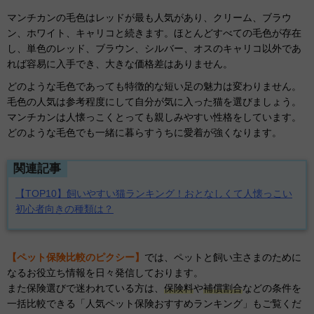
マンチカンの毛色はレッドが最も人気があり、クリーム、ブラウ
ン、ホワイト、キャリコと続きます。ほとんどすべての毛色が存在
し、単色のレッド、ブラウン、シルバー、オスのキャリコ以外であ
れば容易に入手でき、大きな価格差はありません。
どのような毛色であっても特徴的な短い足の魅力は変わりません。
毛色の人気は参考程度にして自分が気に入った猫を選びましょう。
マンチカンは人懐っこくとっても親しみやすい性格をしています。
どのような毛色でも一緒に暮らすうちに愛着が強くなります。
関連記事
【TOP10】飼いやすい猫ランキング！おとなしくて人懐っこい
初心者向きの種類は？
【ペット保険比較のピクシー】
では、ペットと飼い主さまのために
なるお役立ち情報を日々発信しております。
また保険選びで迷われている方は、
保険料
や
補償割合
などの条件を
一括比較できる「人気ペット保険おすすめランキング」もご覧くだ