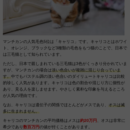
マンチカンの人気毛色5位は「キャリコ」です。キャリコとはホワイ
ト、オレンジ、ブラックなど3種類の毛色をもつ猫のことで、日本で
は三毛猫として知られています。
ただし、日本で親しまれている三毛猫は3色がくっきり分かれていま
すが、マンチカンの場合は
淡い色合いが複雑に混じり合っていま
す。
中でもパステル調の淡い色合いのダイリュートキャリコは比較
的珍しく人気があります。キャリコは色の割合や混じり方に個性が
あり、見る人を楽しませます。やさしく素朴な印象を与えるところ
が人気の理由です。
なお、キャリコは遺伝子の関係でほとんどがメスであり、
オスは滅
多に生まれません。
キャリコのマンチカンの平均価格はメスは
約20万円
、オスは非常に
希少であり
数百万円
の値が付くことがあります。