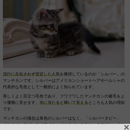
流行に左右されず安定した人気
を獲得しているのが「シルバー」の
マンチカンです。シルバーはアメリカンショートヘアやペルシャの
代表的な毛色として一般的によく知られています。
美しくよく目立つ毛色であり、フワフワしたマンチカンの被毛をよ
り優雅に見せます。
光に当たると輝いて見える
ところも人気の理由
です。
マンチカンの場合は単色のシルバーはなく、「シルバータビー」
「シルバータビー＆ホワイト」「シルバークラシックタビー」「シ