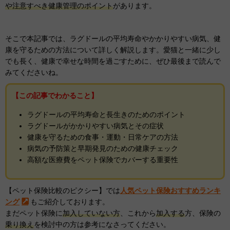
や注意すべき健康管理のポイント
があります。
そこで本記事では、ラグドールの平均寿命やかかりやすい病気、健
康を守るための方法について詳しく解説します。愛猫と一緒に少し
でも長く、健康で幸せな時間を過ごすために、ぜひ最後まで読んで
みてくださいね。
【この記事でわかること】
ラグドールの平均寿命と長生きのためのポイント
ラグドールがかかりやすい病気とその症状
健康を守るための食事・運動・日常ケアの方法
病気の予防策と早期発見のための健康チェック
高額な医療費をペット保険でカバーする重要性
【ペット保険比較のピクシー】では
人気ペット保険おすすめランキ
ング
もご紹介しております。
まだペット保険に
加入していない方
、これから
加入する
方、保険の
乗り換え
を検討中の方は参考になさってください。