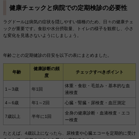
健康チェックと病院での定期検診の必要性
ラグドールは病気の症状を隠しやすい猫種のため、日々の健康チェ
ックが重要です。食欲や水分摂取量、トイレの様子を観察し、小さ
な変化を見逃さないようにしましょう。
年齢ごとの定期健診の目安を以下の表にまとめました。
健康診断の頻
年齢
チェックすべきポイント
度
体重・食欲・毛並み・基本的な血
1～3歳
年1回
液検査
4～6歳
年1～2回
心臓・腎臓・尿検査・血圧測定
全身の健康診断・血液検査・エコ
7歳以上
半年に1回
ー検査
たとえば、4歳以上になったら、尿検査や心臓エコーを定期的に受け