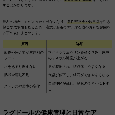
すことがあります。
最悪の場合、尿がまったく出なくなり、
急性腎不全や尿毒症
を引き
起こす危険性もあるため、注意が必要です。尿石症のおもな原因を
以下の表にまとめます。
原因
詳細
穀物や魚介類が主原料の
マグネシウムやリンを多く含み、尿中
フード
のミネラル濃度が上がる
水をあまり飲まない
尿が濃縮され、結晶化しやすくなる
肥満や運動不足
代謝が低下し、結石ができやすくなる
自律神経が乱れ、膀胱の働きが低下す
ストレスや環境の変化
る
ラグドールの健康管理と日常ケア