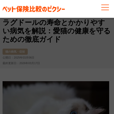
お役立ち情報
猫
猫の病気・症状
ラグドールの寿命
ラグドールの寿命とかかりやす
い病気を解説：愛猫の健康を守る
ための徹底ガイド
猫の病気・症状
公開日：2025年03月06日
最終更新日：2026年03月17日