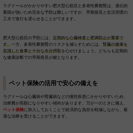
ラグドールがかかりやすい肥大型心筋症と多発性嚢胞腎は、遺伝的
要因が強いため完全な予防は難しいですが、早期発見と生活習慣の
工夫で進行を遅らせることができます。
肥大型心筋症の予防には、
定期的な心臓検査と肥満防止が重要で
す。
一方、多発性嚢胞腎のリスクを減らすためには、
腎臓の健康を
意識した食事と十分な水分摂取
を心がけましょう。どちらも定期的
な健康診断での早期発見が鍵となります。
ペット保険の活用で安心の備えを
ラグドールは心臓病や腎臓病などの慢性疾患にかかりやすいため、
治療費が高額になりやすい傾向があります。万が一のときに備え、
ペット保険
に加入しておくことで経済的な負担を軽減しながら、最
適な治療を受けることができます。