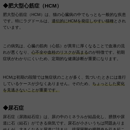
◆肥大型心筋症（HCM）
肥大型心筋症（HCM）は、猫の心臓病の中でもっとも一般的な疾患
です。特にラグドールは、
遺伝的にHCMを発症しやすい猫種
とされ
ています。
この病気は、心臓の筋肉（心筋）が異常に厚くなることで血液の流
れが悪くなり、
心不全や血栓のリスクが高まる
のが特徴です。初期
症状がわかりにくいため、定期的な健康診断が重要になります。
HCMは初期の段階では無症状のことが多く、気づいたときには進行
しているケースが少なくありません。そのため、
ちょっとした変化
を見逃さないことが重要です。
◆尿石症
尿石症（尿路結石症）は、尿の中のミネラルが結晶化し、膀胱や尿
道に石（結石）ができる病気です。尿石が小さいうちは問題ありま
せんが、大きくなると尿道に詰まり、
排尿困難や膀胱炎
を引き起こ