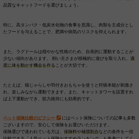
品質なキャットフードを選びましょう。
特に、高タンパク・低炭水化物の食事を意識し、肉類を主成分とし
たフードを与えることで、肥満や病気のリスクを抑えられます。
また、ラグドールは穏やかな性格のため、自発的に運動することが
少ない傾向があります。 飼い主さまが積極的に遊びを取り入れ、
適
度に体を動かす機会を作る
ことが大切です。
たとえば、猫じゃらしや羽付きおもちゃを使うと狩猟本能が刺激さ
れ、楽しみながら運動できます。また、キャットタワーを設置すれ
ば上下運動ができ、筋力維持にも効果的です。
ペット保険比較のピクシー
にはペット保険についての記事も多数
ございますので、安心して保険をお選びいただけます。
保険選びで迷われている方は、
保険料
や
補償割合
などの条件を一括
比較できる「人気ペット保険おすすめランキング」も参考にしてく