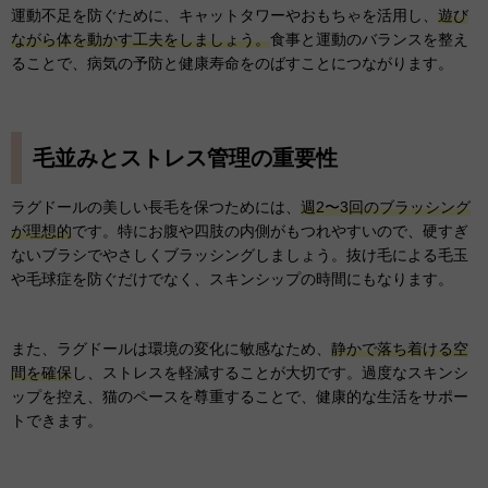
運動不足を防ぐために、キャットタワーやおもちゃを活用し、
遊び
ながら体を動かす工夫をしましょう。
食事と運動のバランスを整え
ることで、病気の予防と健康寿命をのばすことにつながります。
毛並みとストレス管理の重要性
ラグドールの美しい長毛を保つためには、
週2〜3回のブラッシング
が理想的
です。特にお腹や四肢の内側がもつれやすいので、硬すぎ
ないブラシでやさしくブラッシングしましょう。抜け毛による毛玉
や毛球症を防ぐだけでなく、スキンシップの時間にもなります。
また、ラグドールは環境の変化に敏感なため、
静かで落ち着ける空
間を確保
し、ストレスを軽減することが大切です。過度なスキンシ
ップを控え、猫のペースを尊重することで、健康的な生活をサポー
トできます。