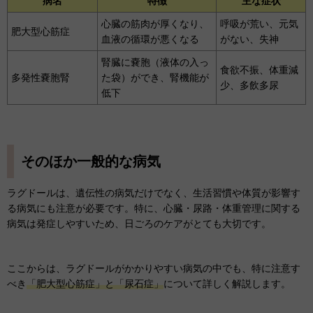
病名
特徴
主な症状
心臓の筋肉が厚くなり、
呼吸が荒い、元気
肥大型心筋症
血液の循環が悪くなる
がない、失神
腎臓に嚢胞（液体の入っ
食欲不振、体重減
多発性嚢胞腎
た袋）ができ、腎機能が
少、多飲多尿
低下
そのほか一般的な病気
ラグドールは、遺伝性の病気だけでなく、生活習慣や体質が影響す
る病気にも注意が必要です。特に、心臓・尿路・体重管理に関する
病気は発症しやすいため、日ごろのケアがとても大切です。
ここからは、ラグドールがかかりやすい病気の中でも、特に注意す
べき
「肥大型心筋症」と「尿石症」
について詳しく解説します。