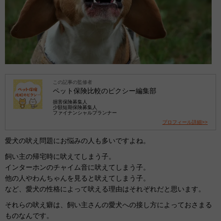
この記事の監修者
ペット保険比較のピクシー編集部
損害保険募集人
少額短期保険募集人
ファイナンシャルプランナー
プロフィール詳細>>
愛犬の吠え問題にお悩みの人も多いですよね。
飼い主の帰宅時に吠えてしまう子。
インターホンのチャイム音に吠えてしまう子。
他の人やわんちゃんを見ると吠えてしまう子。
など、愛犬の性格によって吠える理由はそれぞれだと思います。
それらの吠え癖は、飼い主さんの愛犬への接し方によっておさまる
ものなんです。