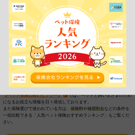
ます。
1度吠え癖がついてしまうと、愛犬も体力を消耗しますし、吠えない
と他の犬と遊べない、吠えないと他の犬が通り過ぎない、恐怖が消
えないという誤認識からストレスにもなります。
可能な限り、吠えをやめさせてストレスがかからないようにしてあ
げたいですね。
関連記事
【室内犬】飼いやすいランキングTOP10！しつけや部屋作りも
解説！
【ペット保険比較のピクシー】
では、ペットと飼い主さまのため
になるお役立ち情報を日々発信しております。
また保険選びで迷われている方は、
保険料
や
補償割合
などの条件を
一括比較できる「人気ペット保険おすすめランキング」もご覧くだ
さい。