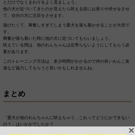
とだけでなくまわりをよく見ましょう。
他の犬が近づいてきたのが見えたら吠える前にお座りや伏せをさせ
て、自分の方に注目をさせます。
遊びたくて、興奮しすぎてしまう愛犬を落ち着かせることが大切で
す。
興奮が落ち着いた時に他の犬に近づいてもらいましょう。
吠えている間は、他のわんちゃんは近寄らないようにしてもらう必
要があります。
このトレーニング方法は、多少時間がかかるので仲の良いわんこ友
達など協力してもらうと良いかもしれませんね。
まとめ
「愛犬が他のわんちゃんに吠えちゃう…これってどうにかできない
の？」はいかがでしたか？
愛犬が吠えるのも、吠えをやめさせるのも飼い主さん次第ではあり