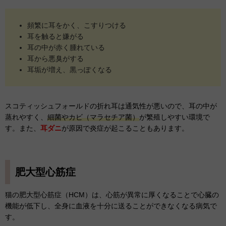
頻繁に耳をかく、こすりつける
耳を触ると嫌がる
耳の中が赤く腫れている
耳から悪臭がする
耳垢が増え、黒っぽくなる
スコティッシュフォールドの折れ耳は通気性が悪いので、耳の中が
蒸れやすく、
細菌やカビ（マラセチア菌）
が繁殖しやすい環境で
す。また、
耳ダニ
が原因で炎症が起こることもあります。
肥大型心筋症
猫の肥大型心筋症（HCM）は、心筋が異常に厚くなることで心臓の
機能が低下し、全身に血液を十分に送ることができなくなる病気で
す。