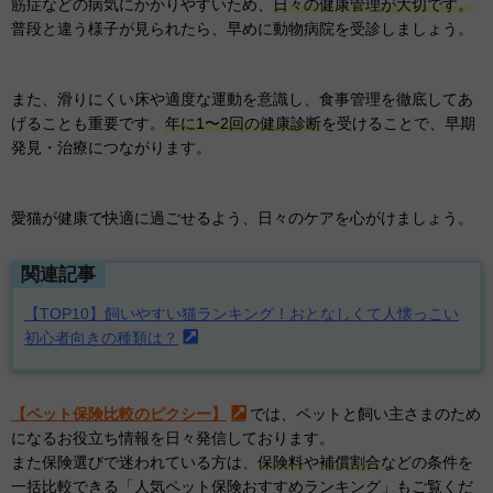
筋症などの病気にかかりやすいため、
日々の健康管理が大切です。
普段と違う様子が見られたら、早めに動物病院を受診しましょう。
また、滑りにくい床や適度な運動を意識し、食事管理を徹底してあ
げることも重要です。
年に1〜2回の健康診断
を受けることで、早期
発見・治療につながります。
愛猫が健康で快適に過ごせるよう、日々のケアを心がけましょう。
関連記事
【TOP10】飼いやすい猫ランキング！おとなしくて人懐っこい
初心者向きの種類は？
【ペット保険比較のピクシー】
では、ペットと飼い主さまのため
になるお役立ち情報を日々発信しております。
また保険選びで迷われている方は、
保険料
や
補償割合
などの条件を
一括比較できる「人気ペット保険おすすめランキング」もご覧くだ