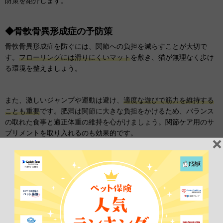
防策を紹介します。
◆骨軟骨異形成症の予防策
骨軟骨異形成症を防ぐには、関節への負担を減らすことが大切で
す。
フローリングには滑りにくいマット
を敷き、猫が無理なく歩け
る環境を整えましょう。
また、激しいジャンプや運動は避け、
適度な遊びで筋力を維持する
ことも重要
です。肥満は関節に大きな負担をかけるため、バランス
の取れた食事と適正体重の維持を心がけましょう。関節ケア用のサ
プリメントを取り入れるのも効果的です。
◆外耳炎の予防策
折れ耳の猫は耳の中が蒸れやすく、外耳炎のリスクが高いため、定
期的な耳のチェックが重要です。耳垢が多い、においが強い場合
は、
猫用のイヤークリーナー
でやさしく拭き取りましょう。