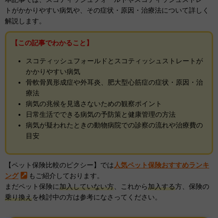
トがかかりやすい病気や、その症状・原因・治療法について詳しく
解説します。
【この記事でわかること】
スコティッシュフォールドとスコティッシュストレートが
かかりやすい病気
骨軟骨異形成症や外耳炎、肥大型心筋症の症状・原因・治
療法
病気の兆候を見逃さないための観察ポイント
日常生活でできる病気の予防策と健康管理の方法
病気が疑われたときの動物病院での診察の流れや治療費の
目安
【ペット保険比較のピクシー】では
人気ペット保険おすすめランキ
ング
もご紹介しております。
まだペット保険に
加入していない方
、これから
加入する
方、保険の
乗り換え
を検討中の方は参考になさってください。