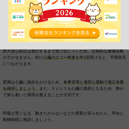
ただし、過度な掃除は逆効果になるため、
頻度には注意が必要で
す。
湿気がこもらないよう、風通しの良い環境を整えることも大切
です。耳を頻繁にかく、頭を振るなどの異変があれば、早めに動物
病院を受診しましょう。
◆肥大型心筋症・肥満の予防策
肥大型心筋症は進行するまで気づきにくいため、定期的な健康診断
が欠かせません。特に
心臓のエコー検査を年1回
受けると、早期発見
につながります。
肥満は心臓に負担をかけるため、
食事管理と適度な運動で適正体重
を維持しましょう。
また、ストレスも心臓の負担となるため、静か
で落ち着いた環境を整えることが大切です。
呼吸が荒くなる、動きたがらないなどの異変が見られたら、早めに
動物病院に相談しましょう。