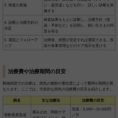
3. 検査の実施
ン・超音波）などを行い、詳しい診断を実
施する
検査結果をもとに診断し、治療方針（投
4. 診断と治療方針の
薬・手術など）を説明し、飼い主さまの同
決定
意を得る
5. 退院とフォローア
治療後、状態が安定すれば退院できる。投
ップ
薬や食事管理などのケア指示を受ける
治療費や治療期間の目安
動物病院での治療は、病気の種類や重症度によって費用や期間が異
なります。ここでは、代表的な病気の治療費の目安を紹介します。
病名
主な治療法
治療費の目安
投薬：5,000～10,000円
痛み止め、関節ケア
骨軟骨異形成
／月
のサプリメント、外