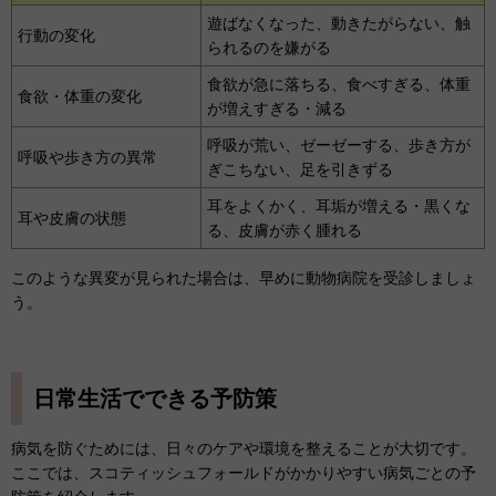
遊ばなくなった、動きたがらない、触
行動の変化
られるのを嫌がる
食欲が急に落ちる、食べすぎる、体重
食欲・体重の変化
が増えすぎる・減る
呼吸が荒い、ゼーゼーする、歩き方が
呼吸や歩き方の異常
ぎこちない、足を引きずる
耳をよくかく、耳垢が増える・黒くな
耳や皮膚の状態
る、皮膚が赤く腫れる
このような異変が見られた場合は、早めに動物病院を受診しましょ
う。
日常生活でできる予防策
病気を防ぐためには、日々のケアや環境を整えることが大切です。
ここでは、スコティッシュフォールドがかかりやすい病気ごとの予