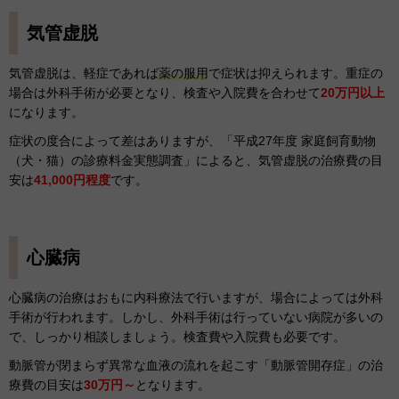
気管虚脱
気管虚脱は、軽症であれば
薬の服用
で症状は抑えられます。重症の
場合は外科手術が必要となり、検査や入院費を合わせて
20万円以上
になります。
症状の度合によって差はありますが、「平成27年度 家庭飼育動物
（犬・猫）の診療料金実態調査」によると、気管虚脱の治療費の目
安は
41,000円程度
です。
心臓病
心臓病の治療はおもに内科療法で行いますが、場合によっては外科
手術が行われます。しかし、外科手術は行っていない病院が多いの
で、しっかり相談しましょう。検査費や入院費も必要です。
動脈管が閉まらず異常な血液の流れを起こす「動脈管開存症」の治
療費の目安は
30万円～
となります。