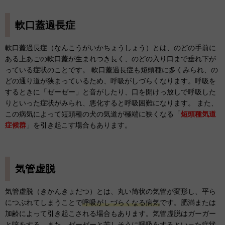
軟口蓋過長症
軟口蓋過長症（なんこうがいかちょうしょう）とは、のどの手前に
ある上あごの軟口蓋が生まれつき長く、のどの入り口まで垂れ下が
っている症状のことです。 軟口蓋過長症も短頭種に多くみられ、の
どの通り道が狭まっているため、呼吸がしづらくなります。呼吸を
するときに「ゼーゼー」と音がしたり、口を開けっ放しで呼吸した
りといった症状がみられ、悪化すると呼吸困難になります。 また、
この病気によって短頭種の犬の気道が極端に狭くなる「
短頭種気道
症候群
」を引き起こす場合もあります。
気管虚脱
気管虚脱（きかんきょだつ）とは、丸い筒状の気管が変形し、平ら
につぶれてしまうことで
呼吸がしづらくなる病気
です。肥満または
加齢によって引き起こされる場合もあります。気管虚脱はガーガー
と咳をする、また、ゼーゼーと苦しそうに呼吸をするといった症状