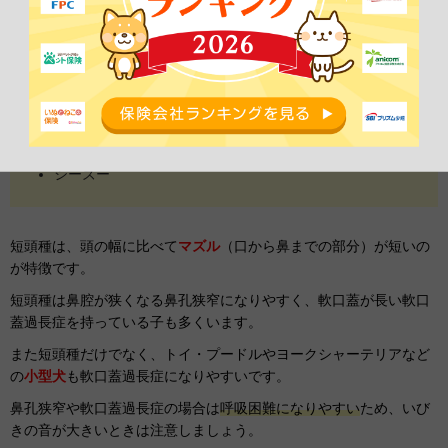
フレンチ・ブルドッグ
ブルドッグ
パグ
ペキニーズ
ボストンテリア
チワワ
シーズー
短頭種は、頭の幅に比べて
マズル
（口から鼻までの部分）が短いの
が特徴です。
短頭種は鼻腔が狭くなる鼻孔狭窄になりやすく、軟口蓋が長い軟口
蓋過長症を持っている子も多くいます。
また短頭種だけでなく、トイ・プードルやヨークシャーテリアなど
の
小型犬
も軟口蓋過長症になりやすいです。
鼻孔狭窄や軟口蓋過長症の場合は
呼吸困難になりやすい
ため、いび
きの音が大きいときは注意しましょう。