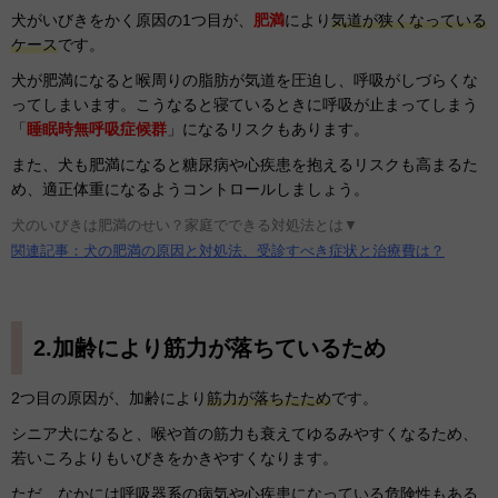
犬がいびきをかく原因の1つ目が、
肥満
により
気道が狭くなっている
ケース
です。
犬が肥満になると喉周りの脂肪が気道を圧迫し、呼吸がしづらくな
ってしまいます。こうなると寝ているときに呼吸が止まってしまう
「
睡眠時無呼吸症候群
」になるリスクもあります。
また、犬も肥満になると糖尿病や心疾患を抱えるリスクも高まるた
め、適正体重になるようコントロールしましょう。
犬のいびきは肥満のせい？家庭でできる対処法とは▼
関連記事：犬の肥満の原因と対処法、受診すべき症状と治療費は？
2.加齢により筋力が落ちているため
2つ目の原因が、加齢により
筋力が落ちたため
です。
シニア犬になると、喉や首の筋力も衰えてゆるみやすくなるため、
若いころよりもいびきをかきやすくなります。
ただ、なかには呼吸器系の病気や心疾患になっている危険性もある