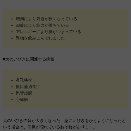
肥満により気道が狭くなっている
加齢により筋力が落ちている
アレルギーにより鼻がつまっている
異物を飲みこんでしまった
■犬のいびきに関連する病気
鼻孔狭窄
軟口蓋過長症
気管虚脱
心臓病
犬のいびきの音が大きくなった、急にいびきをかくようになったと
いう場合は、病気が隠れているおそれがあります。