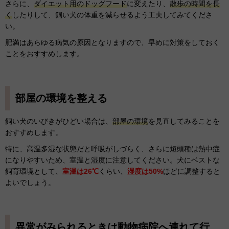
さらに、
ダイエット用のドッグフード
に変えたり、
散歩の時間を長
く
したりして、飼い犬の体重を減らせるよう工夫してみてくださ
い。
肥満はあらゆる病気の原因となりますので、早めに対策をしておく
ことをおすすめします。
部屋の環境を整える
飼い犬のいびきがひどい場合は、
部屋の環境
を見直してみることを
おすすめします。
特に、高温多湿な状態だと呼吸がしづらく、さらに短頭種は熱中症
になりやすいため、室温と湿度に注意してください。犬にベストな
飼育環境として、
室温は26℃
くらい、
湿度は
50%
ほどに調整すると
よいでしょう。
異常がみられるときは動物病院へ連れて行