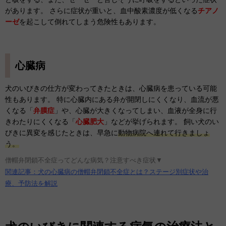
があります。 さらに症状が重いと、血中酸素濃度が低くなる
チアノ
ーゼ
を起こして倒れてしまう危険性もあります。
心臓病
犬のいびきの仕方が変わってきたときは、心臓病を患っている可能
性もあります。 特に心臓内にある弁が開閉しにくくなり、血流が悪
くなる「
弁膜症
」や、心臓が大きくなってしまい、血液が全身に行
きわたりにくくなる「
心臓肥大
」などが挙げられます。 飼い犬のい
びきに異変を感じたときは、早急に
動物病院へ連れて行きましょ
う。
僧帽弁閉鎖不全症ってどんな病気？注意すべき症状▼
関連記事：犬の心臓病の僧帽弁閉鎖不全症とは？ステージ別症状や治
療、予防法を解説