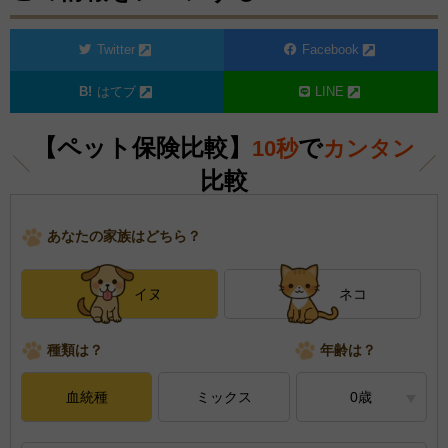
Twitter
Facebook
はてブ
LINE
【ペット保険比較】
で
10秒
カンタン
比較
あなたの家族はどちら？
イヌ
ネコ
種類は？
年齢は？
血統種
ミックス
0歳