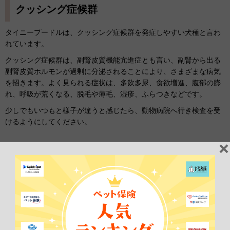
クッシング症候群
タイニープードルは、クッシング症候群を発症しやすい犬種と言わ
れています。
クッシング症候群は、副腎皮質機能亢進症とも言い、副腎から出る
副腎皮質ホルモンが過剰に分泌されることにより、さまざまな病気
を招きます。よく見られる症状は、多飲多尿、食欲増進、腹部の膨
れ、呼吸が荒くなる、脱毛や薄毛、湿疹、ふらつきなどです。
少しでもいつもと様子が違うと感じたら、動物病院へ行き検査を受
けるようにしてください。
免疫介在性疾患
タイニープードルは、免疫介在性疾患を起こしやすい犬種です。
免疫介在性疾患とは、正常な細胞や組織を体に悪影響なものと誤っ
た認識をしてしまうことで、免疫機能が過剰に反応し、自分自身の
細胞を攻撃をしてしまう病気です。一般的に知られているのは、免