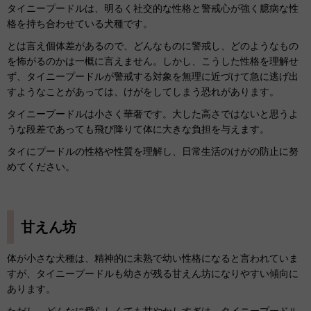
タイニープードルは、明るく社交的な性格と警戒心が強く臆病な性
格を持ち合わせている犬種です。
とは言え個体差があるので、どんなものに警戒し、どのようなもの
を怖がるのかは一概に言えません。しかし、こうした性格を理解せ
ず、タイニープードルが警戒する対象を無理に近づけて急に逃げ出
すようなことがあっては、けがをしてしまう恐れがあります。
タイニープードルは小さく華奢です。大した高さではないと思うよ
うな段差であっても飛び降りて体に大きな負担を与えます。
タイにプードルの性格や性質を理解し、日常生活のけがの防止に努
めてください。
甘えん坊
体が小さな犬種は、精神的に未熟で幼い性格になると言われていま
すが、タイニープードルも幼さが残る甘えん坊になりやすい傾向に
あります。