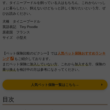
す。タイニープードルを飼っている人はもちろん、これからいっし
ょに暮らしたい、飼えないけどもっと詳しく知りたいという方、ぜ
ひお読みください。
犬種 タイニープードル
英語表記 Tiny Poodle
原産国 フランス
サイズ 小型犬
【ペット保険比較のピクシー】では
人気ペット保険おすすめランキ
ング
もご紹介しております。
まだペット保険に
加入していない方
、これから
加入する
方、保険の
乗り換え
を検討中の方は参考になさってください。
人気ペット保険一覧はこちら→
目次