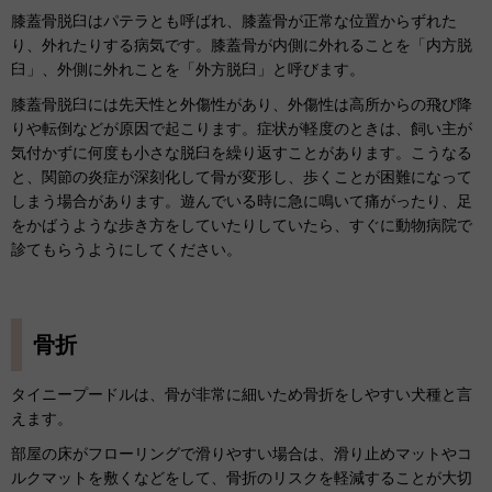
膝蓋骨脱臼はパテラとも呼ばれ、膝蓋骨が正常な位置からずれた
り、外れたりする病気です。膝蓋骨が内側に外れることを「内方脱
臼」、外側に外れことを「外方脱臼」と呼びます。
膝蓋骨脱臼には先天性と外傷性があり、外傷性は高所からの飛び降
りや転倒などが原因で起こります。症状が軽度のときは、飼い主が
気付かずに何度も小さな脱臼を繰り返すことがあります。こうなる
と、関節の炎症が深刻化して骨が変形し、歩くことが困難になって
しまう場合があります。遊んでいる時に急に鳴いて痛がったり、足
をかばうような歩き方をしていたりしていたら、すぐに動物病院で
診てもらうようにしてください。
骨折
タイニープードルは、骨が非常に細いため骨折をしやすい犬種と言
えます。
部屋の床がフローリングで滑りやすい場合は、滑り止めマットやコ
ルクマットを敷くなどをして、骨折のリスクを軽減することが大切