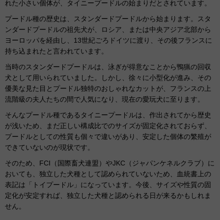
れた小さい個体が、タイニープードルの始まりだとされています。
プードル種の歴史は、スタンダードプードルから始まります。スタ
ンダードプードルの祖先犬が、ロシア、または中央アジア北部から
ヨーロッパを経由し、13世紀ごろドイツに渡り、その後フランスに
持ち込まれたと言われています。
当時のスタンダードプードルは、泳ぎが得意なことから鴨猟の回収
犬として用いられていました。しかし、徐々に小型化が進み、その
優美な見た目とプードル独特のおしゃれなカットが、フランスの上
流階級の夫人たちの間で人気になり、現在の愛玩犬に至ります。
そんなプードル種であるタイニープードルは、作出されてから歴史
が浅いため、まだ正しい構成比でのサイズが固定化されておらず、
プードルとしての性質も個々で違いがあり、安定した個体の繁殖が
できていないのが現状です。
そのため、FCI（国際畜犬連盟）やJKC（ジャパンケネルクラブ）に
おいても、独立した犬種として認められていないため、血統書上の
表記は「トイプードル」になっています。今後、サイズや性質の固
定化が安定すれば、独立した犬種と認められる日が来るかもしれま
せん。