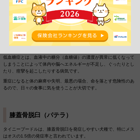
疫介在性溶血性貧血、免疫介在性血小板減少症などです。
低血糖症
低血糖症は、体が小さなタイニープードルよく見られる病気です。
低血糖症とは、血液中の糖分（血糖値）の濃度が異常に低くなって
しまうことによって体内や脳へエネルギーが不足し、ぐったりとし
たり、痙攣を起こしたりする病気です。
重症になると体の麻痺や失明、最悪の場合、命を落とす危険性のあ
るので、日々の食事に気を使うことが大切です。
膝蓋骨脱臼（パテラ）
タイニープードルは、膝蓋骨脱臼を発症しやすい犬種で、特にメス
はオスの1.5倍の発症率と言われています。