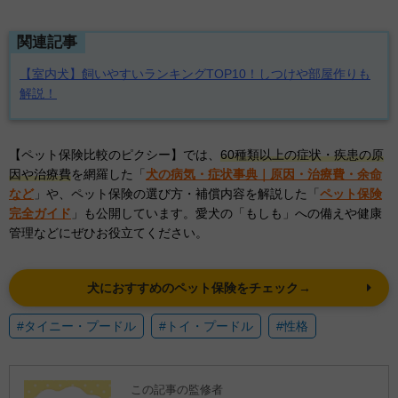
関連記事
【室内犬】飼いやすいランキングTOP10！しつけや部屋作りも
解説！
【ペット保険比較のピクシー】では、
60種類以上の症状・疾患の原
因や治療費
を網羅した「
犬の病気・症状事典｜原因・治療費・余命
など
」や、ペット保険の選び方・補償内容を解説した「
ペット保険
完全ガイド
」も公開しています。愛犬の「もしも」への備えや健康
管理などにぜひお役立てください。
犬におすすめのペット保険をチェック→
#タイニー・プードル
#トイ・プードル
#性格
この記事の監修者