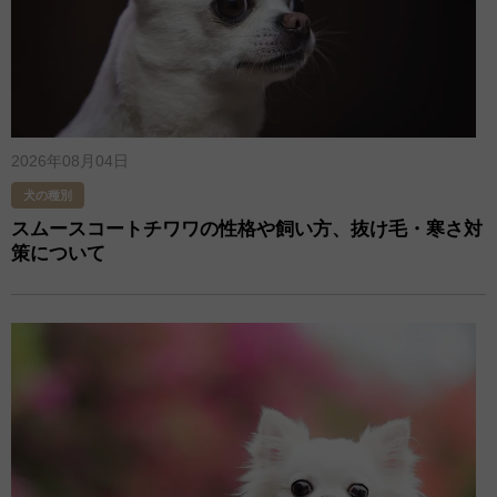
2026年08月04日
犬の種別
スムースコートチワワの性格や飼い方、抜け毛​・寒さ対
策​について