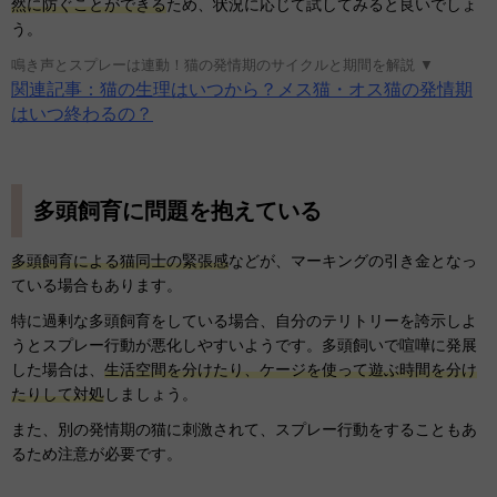
然に防ぐことができる
ため、状況に応じて試してみると良いでしょ
う。
鳴き声とスプレーは連動！猫の発情期のサイクルと期間を解説 ▼
関連記事：猫の生理はいつから？メス猫・オス猫の発情期
はいつ終わるの？
多頭飼育に問題を抱えている
多頭飼育による猫同士の緊張感
などが、マーキングの引き金となっ
ている場合もあります。
特に過剰な多頭飼育をしている場合、自分のテリトリーを誇示しよ
うとスプレー行動が悪化しやすいようです。多頭飼いで喧嘩に発展
した場合は、
生活空間を分けたり、ケージを使って遊ぶ時間を分け
たりして対処
しましょう。
また、別の発情期の猫に刺激されて、スプレー行動をすることもあ
るため注意が必要です。