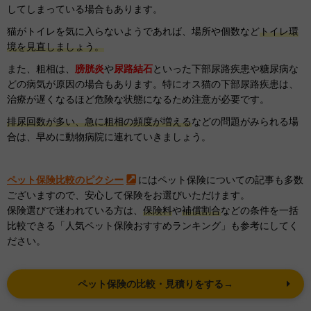
してしまっている場合もあります。
猫がトイレを気に入らないようであれば、場所や個数など
トイレ環
境を見直しましょう。
また、粗相は、
膀胱炎
や
尿路結石
といった下部尿路疾患や糖尿病な
どの病気が原因の場合もあります。特にオス猫の下部尿路疾患は、
治療が遅くなるほど危険な状態になるため注意が必要です。
排尿回数が多い、急に粗相の頻度が増える
などの問題がみられる場
合は、早めに動物病院に連れていきましょう。
ペット保険比較のピクシー
にはペット保険についての記事も多数
ございますので、安心して保険をお選びいただけます。
保険選びで迷われている方は、
保険料
や
補償割合
などの条件を一括
比較できる「人気ペット保険おすすめランキング」も参考にしてく
ださい。
ペット保険の比較・見積りをする→