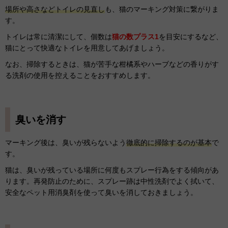
場所や高さなどトイレの見直し
も、猫のマーキング対策に繋がりま
す。
トイレは常に清潔にして、個数は
猫の数プラス1
を目安にするなど、
猫にとって快適なトイレを用意してあげましょう。
なお、掃除するときは、猫が苦手な柑橘系やハーブなどの香りがす
る洗剤の使用を控えることをおすすめします。
臭いを消す
マーキング後は、臭いが残らないよう
徹底的に掃除するのが基本
で
す。
猫は、臭いが残っている場所に何度もスプレー行為をする傾向があ
ります。再発防止のために、スプレー跡は中性洗剤でよく拭いて、
安全なペット用消臭剤を使って臭いを消しておきましょう。