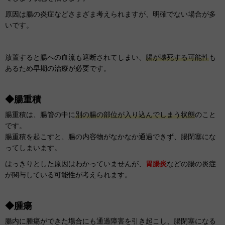
原因は腸の炎症などさまざま考えられますが、明確でない場合が多
いです。
放置すると腸への血流も遮断されてしまい、
腸が壊死する可能性
も
あるため早期の治療が必要です。
◆腸重積
腸重積は、腸管の中に
別の腸の部位が入り込んでしまう状態
のこと
です。
腸重積を起こすと、腸の内容物がなかなか通過できず、腸閉塞にな
ってしまいます。
はっきりとした原因はわかっていませんが、
胃腸炎
などの腸の炎症
が関与している可能性が考えられます。
◆腫瘍
腸内に腫瘍ができた場合にも通過障害を引き起こし、腸閉塞になる