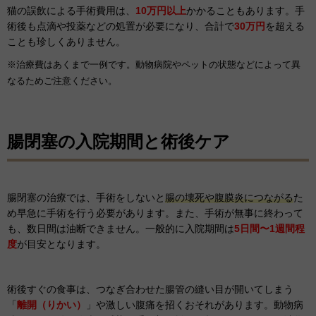
猫の誤飲による手術費用は、
10万円以上
かかることもあります。手
術後も点滴や投薬などの処置が必要になり、合計で
30万円
を超える
ことも珍しくありません。
※治療費はあくまで一例です。動物病院やペットの状態などによって異
なるためご注意ください。
腸閉塞の入院期間と術後ケア
腸閉塞の治療では、手術をしないと
腸の壊死や腹膜炎につながる
た
め早急に手術を行う必要があります。また、手術が無事に終わって
も、数日間は油断できません。一般的に入院期間は
5日間〜1週間程
度
が目安となります。
術後すぐの食事は、つなぎ合わせた腸管の縫い目が開いてしまう
「
離開（りかい）
」や激しい腹痛を招くおそれがあります。動物病