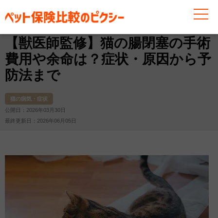
お役立ち情報
猫
猫の病気・症状
【獣医師監修】猫
【獣医師監修】猫の腸閉塞の手術
費用や余命は？症状・原因から予
防法まで
猫の病気・症状
公開日：2026年03月30日
最終更新日：2026年06月05日