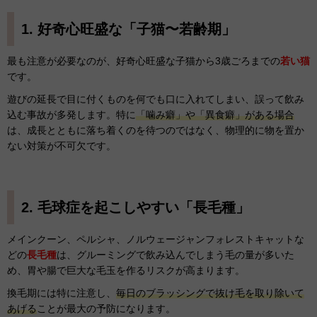
1. 好奇心旺盛な「子猫〜若齢期」
最も注意が必要なのが、好奇心旺盛な子猫から3歳ごろまでの
若い猫
です。
遊びの延長で目に付くものを何でも口に入れてしまい、誤って飲み
込む事故が多発します。特に
「噛み癖」や「異食癖」がある場合
は、成長とともに落ち着くのを待つのではなく、物理的に物を置か
ない対策が不可欠です。
2. 毛球症を起こしやすい「長毛種」
メインクーン、ペルシャ、ノルウェージャンフォレストキャットな
どの
長毛種
は、グルーミングで飲み込んでしまう毛の量が多いた
め、胃や腸で巨大な毛玉を作るリスクが高まります。
換毛期には特に注意し、
毎日のブラッシングで抜け毛を取り除いて
あげる
ことが最大の予防になります。