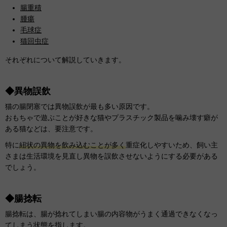
腸重積
腫瘍
毛球症
猫回虫症
それぞれについて解説していきます。
◆異物誤飲
猫の腸閉塞では異物誤飲が最も多い原因です。
おもちゃで遊ぶことが好きな猫やプラスチック製品を噛み壊す癖が
ある猫などは、要注意です。
特に
紐状の異物を飲み込むことが多く
重症化しやすいため、飼い主
さまは生活環境を見直し異物を誤飲させないようにする必要がある
でしょう。
◆腸捻転
腸捻転は、腸が捻れてしまい腸の内容物がうまく通過できなくなっ
てしまう状態を指します。