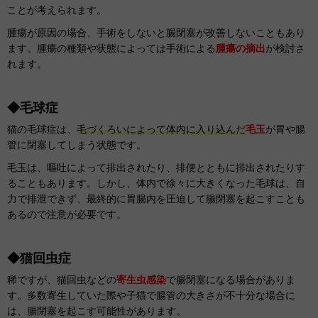
ことが考えられます。
腫瘍が原因の場合、手術をしないと腸閉塞が改善しないこともあり
ます。腫瘍の種類や状態によっては手術による
腫瘍の摘出
が検討さ
れます。
◆毛球症
猫の毛球症は、
毛づくろいによって体内に入り込んだ
毛玉
が胃や腸
管に閉塞してしまう状態です。
毛玉は、嘔吐によって排出されたり、排便とともに排出されたりす
ることもあります。しかし、体内で徐々に大きくなった毛球は、自
力で排泄できず、最終的に胃腸内を圧迫して腸閉塞を起こすことも
あるので注意が必要です。
◆猫回虫症
稀ですが、猫回虫などの
寄生虫感染
で腸閉塞になる場合がありま
す。多数寄生していた際や子猫で腸管の大きさが不十分な場合に
は、腸閉塞を起こす可能性があります。