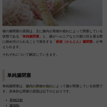
猫の腸閉塞の原因は、主に腸内が異物や捻れによって閉塞している
状態である「
単純腸閉塞
」と、腸がヘルニアなどの裂け目を通る際
に締め付けられることで発生する「
嵌頓（かんとん）腸閉塞
」が考
えられます。
それぞれについて解説していきます。
単純腸閉塞
単純腸閉塞は、
腸内の異物や捻れ
によって腸が閉塞している状態で
す。具体的な閉塞の原因は以下のとおりです。
異物誤飲
腸捻転