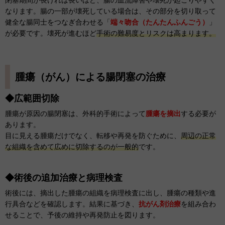
閉塞期間が長ければ長いほど、腸の血流障害や壊死が起こりやすく
なります。腸の一部が壊死している場合は、その部分を切り取って
健全な腸同士をつなぎ合わせる「
端々吻合（たんたんふんごう）
」
が必要です。壊死が進むほど
手術の難易度とリスクは高まります。
腫瘍（がん）による腸閉塞の治療
◆広範囲切除
腫瘍が原因の腸閉塞は、外科的手術によって
腫瘍を摘出
する必要が
あります。
目に見える腫瘍だけでなく、転移や再発を防ぐために、
周辺の正常
な組織を含めて広めに切除するのが一般的
です。
◆術後の追加治療と病理検査
術後には、摘出した腫瘍の組織を病理検査に出し、腫瘍の種類や進
行具合などを確認します。結果に基づき、
抗がん剤治療
を組み合わ
せることで、予後の維持や再発防止を図ります。