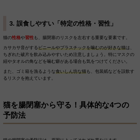
3. 誤食しやすい「特定の性格・習性」
猫の
性格
や
習性
も、腸閉塞のリスクを左右する重要な要素です。
カサカサ音がする
ビニールやプラスチックを噛むのが好きな猫
は、
ちぎれた破片を飲み込みやすいため注意しましょう。特にマスクの
紐やタオルの角などを噛む癖がある場合も気をつけてください。
また、ゴミ箱を漁るような
食いしん坊な猫
も、包装紙などを誤飲す
るリスクを抱えています。
猫を腸閉塞から守る！具体的な4つの
予防法
猫の腸閉塞の予防法は、原因によってそれぞれ異なります。