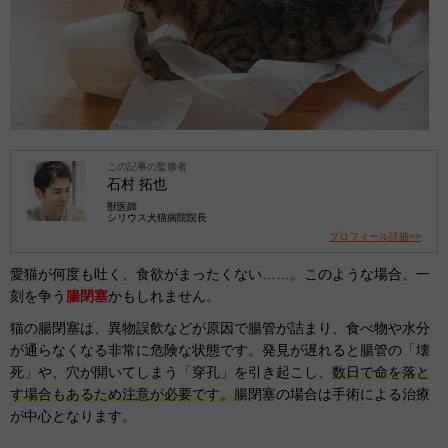
この記事の監修者
石村 拓也
獣医師
シリウス犬猫病院院長
プロフィール詳細>>
愛猫が何度も吐く、食欲がまったくない……。このような場合、一
刻を争う
腸閉塞
かもしれません。
猫の腸閉塞は、異物誤飲などが原因で腸管が詰まり、食べ物や水分
が通らなくなる非常に危険な状態です。発見が遅れると腸管の「壊
死」や、穴が開いてしまう「穿孔」を引き起こし、
数日で命を落と
す場合もあるため注意が必要です。
腸閉塞の場合は手術による治療
が中心となります。