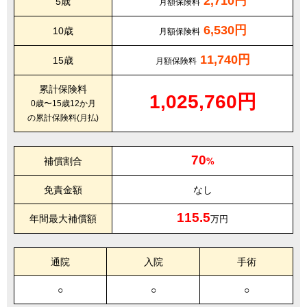
2,710円
5歳
月額保険料
6,530円
10歳
月額保険料
11,740円
15歳
月額保険料
累計保険料
1,025,760円
0歳〜15歳12か月
の累計保険料(月払)
70
補償割合
%
免責金額
なし
115.5
年間最大補償額
万円
通院
入院
手術
○
○
○