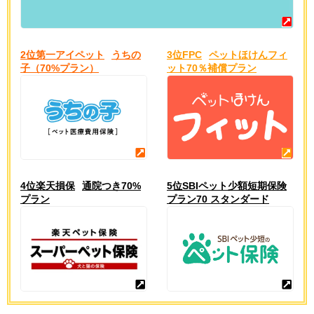
2位第一アイペット
うちの
3位FPC
ペットほけんフィ
子（70%プラン）
ット70％補償プラン
4位楽天損保
通院つき70%
5位SBIペット少額短期保険
プラン
プラン70 スタンダード