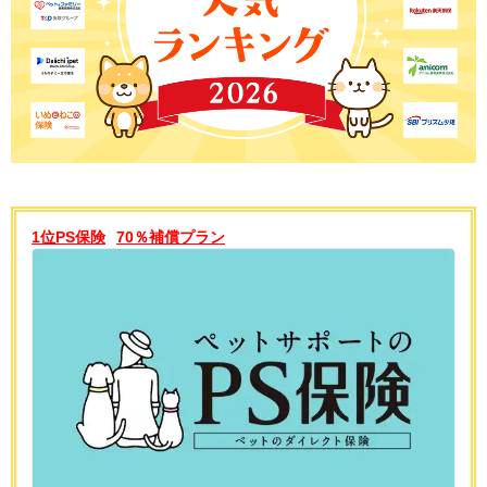
1位PS保険
70％補償プラン