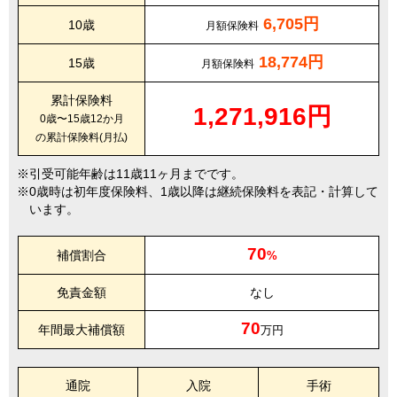
6,705円
10歳
月額保険料
18,774円
15歳
月額保険料
累計保険料
1,271,916円
0歳〜15歳12か月
の累計保険料(月払)
引受可能年齢は11歳11ヶ月までです。
0歳時は初年度保険料、1歳以降は継続保険料を表記・計算して
います。
70
補償割合
%
免責金額
なし
70
年間最大補償額
万円
通院
入院
手術