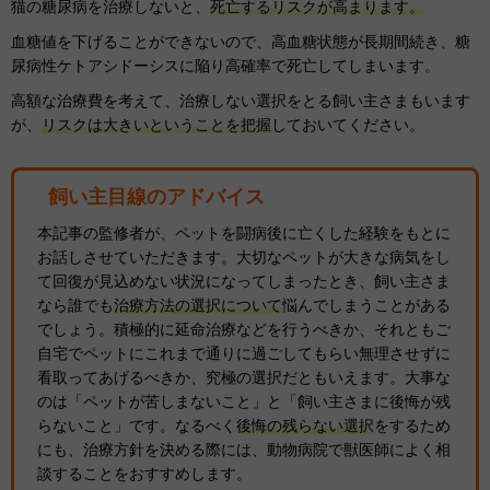
猫の糖尿病を治療しないと、
死亡するリスクが高まります。
血糖値を下げることができないので、高血糖状態が長期間続き、糖
尿病性ケトアシドーシスに陥り高確率で死亡してしまいます。
高額な治療費を考えて、治療しない選択をとる飼い主さまもいます
が、
リスクは大きいということを把握
しておいてください。
飼い主目線のアドバイス
本記事の監修者が、ペットを闘病後に亡くした経験をもとに
お話しさせていただきます。大切なペットが大きな病気をし
て回復が見込めない状況になってしまったとき、飼い主さま
なら誰でも
治療方法の選択について
悩んでしまうことがある
でしょう。積極的に延命治療などを行うべきか、それともご
自宅でペットにこれまで通りに過ごしてもらい無理させずに
看取ってあげるべきか、究極の選択だともいえます。大事な
のは「ペットが苦しまないこと」と「飼い主さまに後悔が残
らないこと」です。なるべく
後悔の残らない選択
をするため
にも、治療方針を決める際には、動物病院で獣医師によく相
談することをおすすめします。