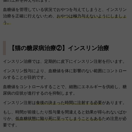
値の上昇を抑えられます。
血糖値を管理している状況でおやつを与えてしまうと、インスリン
治療を正確に行えないため、
おやつは極力与えないようにしましょ
う。
【猫の糖尿病治療②】インスリン治療
インスリン治療では、定期的に皮下にインスリン注射を行います。
インスリン投与により、血糖値を体に影響のない範囲にコントロー
ルすることが目的です。
血糖値をコントロールすることで、細胞にエネルギーを供給し、糖
尿病の症状が進行するのを抑制します。
インスリン注射は
食後の決まった時間に注射する必要
があります。
もし、時間が前後したり投与量を間違えると効果が得られないばか
りか、
低血糖状態に陥り死に至ってしまうこともある
ため注意が必
要です。