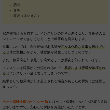
肥満
食事
膵炎（すいえん）
肥満傾向にある猫では、インスリンの効きが悪くなり、血糖値のコ
ントロールができなくなることで糖尿病を発症します。
食事においては、肉食動物である猫が
高炭水化物な食事を続けてい
ると
体に負担がかかり、糖尿病が発生してしまうのです。
また、糖尿病を引き起こす病気としては膵炎が知られています。
インスリンは膵臓から分泌されるので、
膵炎により膵臓が破壊され
ると
インスリン不足に陥ってしまうのです。
結果として糖尿病が引き起こされる場合があるため膵炎には注意し
ましょう。
ペット保険比較のピクシー
にはペット保険についての記事も多数
ございますので、安心して保険をお選びいただけます。