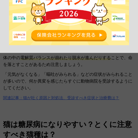
おもな合併症としては、
膵炎などの消化器疾患や腎不全、感染症な
どの疾患
が考えられます。
中でも気をつけなければならないのが、前述した「糖尿病性ケトア
シドーシス」です。
糖尿病性ケトアシドーシスは、糖尿病でエネルギー不足となった体
が脂肪を分解する際に発生するケトン体が原因で起こる病気です。
体の中の
電解質バランスが崩れたり脱水が進んだりする
ことで、命
を落とすことがあるため注意しましょう。
「元気がなくなる」「嘔吐がみられる」などの症状がみられること
が多いので、何か異変を感じたらすぐに動物病院を受診するように
してください。
関連記事：猫が吐く原因と対処法、受診すべき症状と治療費は？
猫は糖尿病になりやすい？とくに注意
すべき猫種は？