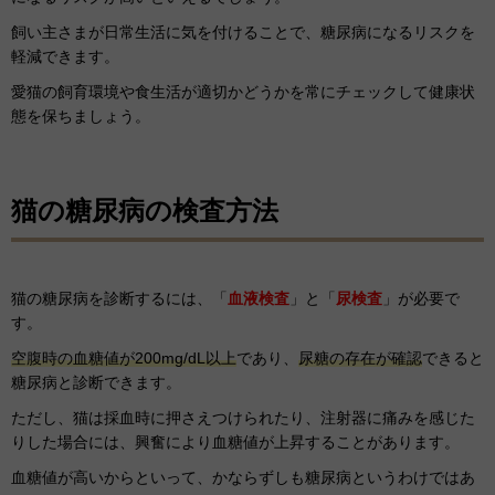
飼い主さまが日常生活に気を付けることで、糖尿病になるリスクを
軽減できます。
愛猫の飼育環境や食生活が適切かどうかを常にチェックして健康状
態を保ちましょう。
猫の糖尿病の検査方法
猫の糖尿病を診断するには、「
血液検査
」と「
尿検査
」が必要で
す。
空腹時の血糖値が200mg/dL以上
であり、
尿糖の存在が確認
できると
糖尿病と診断できます。
ただし、猫は採血時に押さえつけられたり、注射器に痛みを感じた
りした場合には、興奮により血糖値が上昇することがあります。
血糖値が高いからといって、かならずしも糖尿病というわけではあ