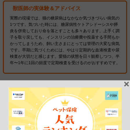
獣医師の実体験＆アドバイス
実際の現場では、猫の糖尿病はなかなか気づきづらい病気の
1つです。気づいた時には、糖尿病性ケトアシドーシスや膵
炎を併発しており命を落とすことも多々あります。上手く調
子を取り戻しても、インスリンの治療費や投薬する手間もか
かってしまうため、飼い主さまにとっては管理の大変な病気
です。早期に気づくためには、やはり定期的な血液検査や尿
検査が大切だと感じます。愛猫の状態を日々観察しつつ、半
年〜1年に1回の頻度で定期検査を受けるのがおすすめです。
「糖尿病性ケトアシドーシス」など合
併症に要注意！
猫の糖尿病にはさまざまな
合併症
があります。