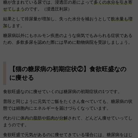
糖が含まれている尿では、浸透圧の差によって
多くの水分を引き寄
せてしまう
のです。（浸透圧利尿）
結果として排尿量が増加し、失った水分を補おうとして
飲水量も増
加
します。
糖尿病以外にもホルモン疾患のような病気でもみられる症状である
ため、多飲多尿を認めた際には早めに動物病院を受診しましょう。
【猫の糖尿病の初期症状②】食欲旺盛なの
に痩せる
食欲旺盛なのに痩せていくのは糖尿病の初期症状の1つです。
普段と同じように元気でご飯をたくさん食べていても、糖尿病の状
態では細胞内にエネルギーを届けづらくなっています。
代わりに
体内の脂肪や筋肉が分解
されて、どんどん痩せていってし
まうのです。
食欲旺盛で元気があるのに痩せてきている場合には、糖尿病をはじ