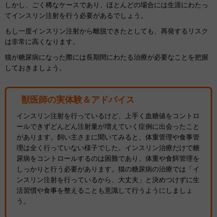
しかし、ごく稀なケースであり、ほとんどの場合には生涯にわたっ
てインスリン注射を行う必要があるでしょう。
もし一度インスリン注射から離脱できたとしても、再発するリスク
は非常に高くなります。
猫が糖尿病になった際には長期間にわたる治療が必要なことを把握
しておきましょう。
獣医師の実体験＆アドバイス
インスリン注射を行っているけど、上手く血糖値をコントロ
ールできずどんどん注射量が増えていく症例に出会ったこと
があります。飼い主さまに聞いてみると、体重管理や食事管
理は全く行っていない様子でした。インスリン治療だけで糖
尿病をコントロールするのは困難であり、体重や食餌管理を
しっかりと行う必要があります。猫の糖尿病の治療では「イ
ンスリン注射を行っているから、大丈夫」と決めつけずに生
活習慣や食事を整えることも意識して行うようにしましょ
う。