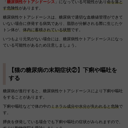
「
糖尿病性ケトアシドーシス
」になっている可能性があり
命を落と
す危険性
があります。
糖尿病性ケトアシドーシスは、糖尿病で適切な血糖値管理ができて
いない場合に併発する病気であり、脂肪が分解される際に生じたケ
トン体が、
体内に蓄積されている状態
です。
いつもより元気がない場合には、糖尿病性ケトアシドーシスになっ
ている可能性があるため注意しましょう。
【猫の糖尿病の末期症状②】下痢や嘔吐を
する
糖尿病が進行すると、糖尿病性ケトアシドーシスにより下痢や嘔吐
をすることがあります。
下痢や嘔吐などで体の中の
ミネラル成分や水分が失われると危険
で
す。
膵炎を併発している場合でも下痢や嘔吐の症状がみられますので、
すぐに動物病院を受診しましょう。