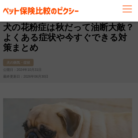
お役立ち情報
犬
犬の病気・症状
犬の花粉症は秋だ
犬の花粉症は秋だって油断大敵？
よくある症状や今すぐできる対
策まとめ
犬の病気・症状
公開日：2024年10月31日
最終更新日：2026年06月30日