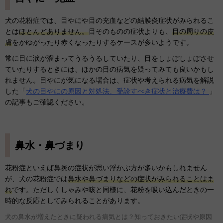
犬の花粉症では、目やにや目の充血などの結膜炎症状がみられるこ
とは
ほとんどありません。
目そのものの症状よりも、
目の周りの皮
膚
をかゆがったり赤くなったりするケースが多いようです。
常に目に涙が溜まってうるうるしていたり、目をしょぼしょぼさせ
ていたりするときには、ほかの目の病気を疑ってみても良いかもし
れません。目やにが気になる場合は、症状や考えられる病気を解説
した「
犬の目やにの原因と対処法、受診すべき症状と治療費は？
」
の記事もご確認ください。
鼻水・鼻づまり
花粉症といえば鼻炎の症状が思い浮かぶ方が多いかもしれません
が、犬の花粉症では
鼻水や鼻づまりなどの症状がみられることはま
れ
です。ただしくしゃみや咳と同様に、花粉を吸い込んだときの一
時的な反応としてみられることがあります。
犬の鼻水が増えたときに疑われる病気とは？知っておきたい症状や原因