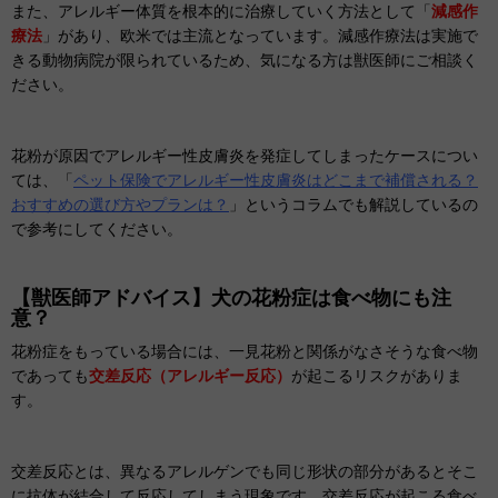
また、アレルギー体質を根本的に治療していく方法として「
減感作
療法
」があり、欧米では主流となっています。減感作療法は実施で
きる動物病院が限られているため、気になる方は獣医師にご相談く
ださい。
花粉が原因でアレルギー性皮膚炎を発症してしまったケースについ
ては、「
ペット保険でアレルギー性皮膚炎はどこまで補償される？
おすすめの選び方やプランは？
」というコラムでも解説しているの
で参考にしてください。
【獣医師アドバイス】犬の花粉症は食べ物にも注
意？
花粉症をもっている場合には、一見花粉と関係がなさそうな食べ物
であっても
交差反応（アレルギー反応）
が起こるリスクがありま
す。
交差反応とは、異なるアレルゲンでも同じ形状の部分があるとそこ
に抗体が結合して反応してしまう現象です。交差反応が起こる食べ