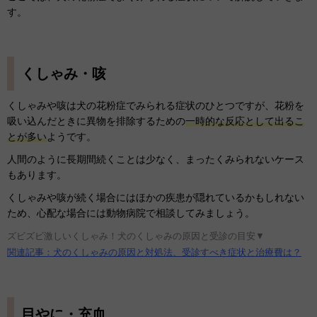
す。
くしゃみ・咳
くしゃみや咳は犬の花粉症でみられる症状のひとつですが、花粉を
吸い込んだときに異物を排除するための
一時的な反応として出るこ
とが多い
ようです。
人間のように長期間続くことは少なく、まったくみられないケース
もあります。
くしゃみや咳が続く場合にはほかの疾患が隠れているかもしれない
ため、心配な場合には動物病院で相談してみましょう。
ズビズビ激しいくしゃみ！犬のくしゃみの原因と受診の目安▼
関連記事：犬のくしゃみの原因と対処法、受診すべき症状と治療費は？
目やに・充血