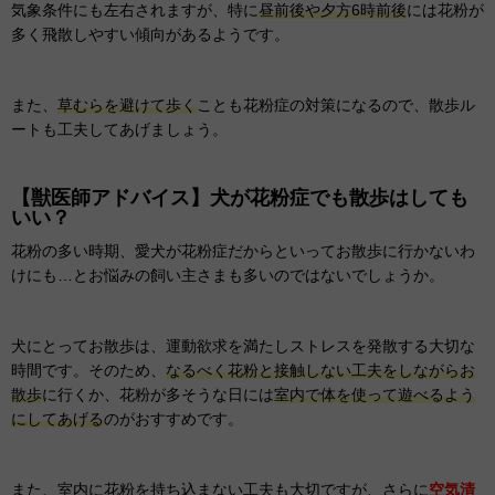
気象条件にも左右されますが、特に
昼前後や夕方6時前後
には花粉が
多く飛散しやすい傾向があるようです。
また、
草むらを避けて歩く
ことも花粉症の対策になるので、散歩ル
ートも工夫してあげましょう。
【獣医師アドバイス】犬が花粉症でも散歩はしても
いい？
花粉の多い時期、愛犬が花粉症だからといってお散歩に行かないわ
けにも…とお悩みの飼い主さまも多いのではないでしょうか。
犬にとってお散歩は、運動欲求を満たしストレスを発散する大切な
時間です。そのため、
なるべく花粉と接触しない工夫をしながらお
散歩
に行くか、花粉が多そうな日には
室内で体を使って遊べるよう
にしてあげる
のがおすすめです。
また、室内に花粉を持ち込まない工夫も大切ですが、さらに
空気清