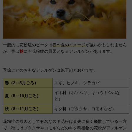
一般的に花粉症のピークは
春〜夏のイメージ
が強いかもしれません
が、実は
秋
にも花粉症の原因となるアレルゲンがあります。
季節ごとのおもなアレルゲンは以下のとおりです。
春（2～5月ごろ）
スギ、ヒノキ、シラカバ
イネ科（ホソムギ、ギョウギシバな
夏（5～10月ごろ）
ど）
秋（8～11月ごろ）
キク科（ブタクサ、ヨモギなど）
花粉症の原因として有名なスギ花粉は春先に多く飛散している一方
で、秋にはブタクサやヨモギなどのキク科植物の花粉がアレルゲン