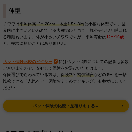
体型
チワワは
平均体高12〜20cm、体重1.5〜3kg
と小柄な体型です。世
界的に小さいといわれている犬種のひとつで、極小チワワと呼ばれ
る種類もいます。体が小さいチワワですが、平均寿命は
12〜16歳
と、極端に短いことはありません。
ペット保険比較のピクシー
にはペット保険についての記事も多数
ございますので、安心して保険をお選びいただけます。
保険選びで迷われている方は、
保険料
や
補償割合
などの条件を一括
比較できる「人気ペット保険おすすめランキング」も参考にしてく
ださい。
ペット保険の比較・見積りをする→