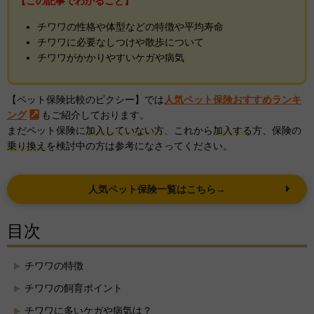
【この記事でわかること】
チワワの性格や体型などの特徴や平均寿命
チワワに必要なしつけや散歩について
チワワがかかりやすいケガや病気
【ペット保険比較のピクシー】では
人気ペット保険おすすめランキ
ング
もご紹介しております。
まだペット保険に
加入していない方
、これから
加入する
方、保険の
乗り換え
を検討中の方は参考になさってください。
人気ペット保険一覧はこちら→
目次
チワワの特徴
チワワの飼育ポイント
チワワに多いケガや病気は？