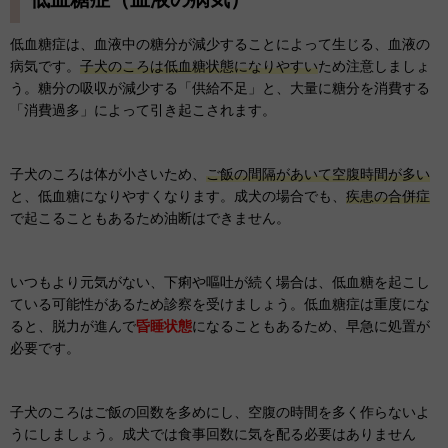
低血糖症は、血液中の糖分が減少することによって生じる、血液の
病気です。
子犬のころは低血糖状態になりやすい
ため注意しましょ
う。糖分の吸収が減少する「供給不足」と、大量に糖分を消費する
「消費過多」によって引き起こされます。
子犬のころは体が小さいため、
ご飯の間隔があいて空腹時間が多い
と、低血糖になりやすくなります。成犬の場合でも、
疾患の合併症
で起こることもあるため油断はできません。
いつもより元気がない、下痢や嘔吐が続く場合は、低血糖を起こし
ている可能性があるため診察を受けましょう。低血糖症は重度にな
ると、脱力が進んで
昏睡状態
になることもあるため、早急に処置が
必要です。
子犬のころはご飯の回数を多めにし、空腹の時間を多く作らないよ
うにしましょう。成犬では食事回数に気を配る必要はありません