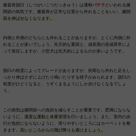
膝蓋骨脱臼（しつがいこつだっきゅう）は通称
パテラ
といわれる膝
関節の病気です。膝蓋骨が正常な位置から外れることをいい、
膝関
節を伸ばせなくなります。
内側と外側のどちらにも外れることがありますが、とくに内側に外
れることが多いでしょう。先天的な要因と、成長期の形成異常によ
って発症しますが、小型犬は先天的によるものが多いようです。
脱臼の程度によってグレードがありますが、初期なら外れた足をし
っかり伸ばさずに上げたり鳴いたりする様子がみられます。脱臼の
程度がひどくなると、うずくまるようにしか歩けなくなるでしょ
う。
この病気は膝関節への負担を減らすことが重要です。肥満にならな
いように、
適度な運動と体重管理
を行いましょう。また、室内の歩
行が負担にならないように、滑りやすいところにはカーペットを敷
きます。
高いところからの飛び降りも避けましょう。