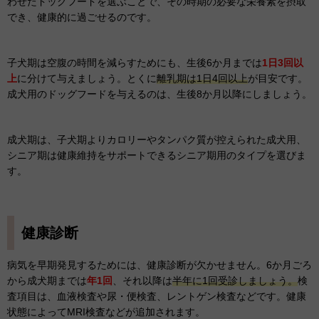
わせたドッグフードを選ぶことで、その時期の必要な栄養素を摂取
でき、健康的に過ごせるのです。
子犬期は空腹の時間を減らすためにも、生後6か月までは
1日3回以
上
に分けて与えましょう。とくに
離乳期は1日4回以上
が目安です。
成犬用のドッグフードを与えるのは、生後8か月以降にしましょう。
成犬期は、子犬期よりカロリーやタンパク質が控えられた成犬用、
シニア期は健康維持をサポートできるシニア期用のタイプを選びま
す。
健康診断
病気を早期発見するためには、健康診断が欠かせません。6か月ごろ
から成犬期までは
年1回
、それ以降は
半年に1回受診しましょう。
検
査項目は、血液検査や尿・便検査、レントゲン検査などです。健康
状態によってMRI検査などが追加されます。