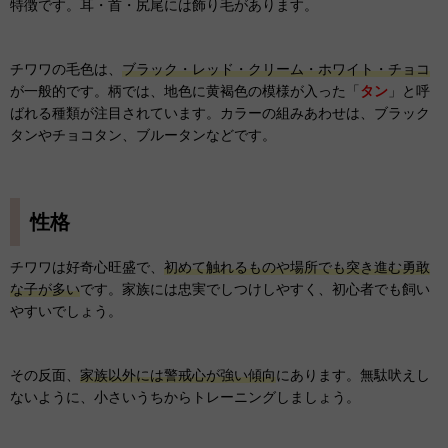
特徴です。耳・首・尻尾には飾り毛があります。
チワワの毛色は、
ブラック・レッド・クリーム・ホワイト・チョコ
が一般的です。柄では、地色に黄褐色の模様が入った「
タン
」と呼
ばれる種類が注目されています。カラーの組みあわせは、ブラック
タンやチョコタン、ブルータンなどです。
性格
チワワは好奇心旺盛で、
初めて触れるものや場所でも突き進む勇敢
な子が多い
です。家族には忠実でしつけしやすく、初心者でも飼い
やすいでしょう。
その反面、
家族以外には警戒心が強い傾向
にあります。無駄吠えし
ないように、小さいうちからトレーニングしましょう。