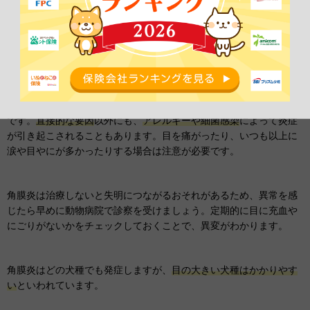
とは可能です。
角膜炎（目の病気）
角膜炎は、目に異物が入るなどして角膜が傷つくことで起こる病気
です。
直接的な要因
以外にも、
アレルギーや細菌感染
によって炎症
が引き起こされることもあります。目を痛がったり、いつも以上に
涙や目やにが多かったりする場合は注意が必要です。
角膜炎は治療しないと失明につながるおそれがあるため、異常を感
じたら早めに動物病院で診察を受けましょう。定期的に目に充血や
にごりがないかをチェックしておくことで、異変がわかります。
角膜炎はどの犬種でも発症しますが、
目の大きい犬種はかかりやす
い
といわれています。