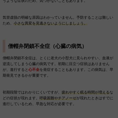
うような症状のため、気づかないこともあります。
気管虚脱の明確な原因はわかっていません。予防することは難しい
ため、
小さな異変を見逃さないようにしましょう。
僧帽弁閉鎖不全症（心臓の病気）
僧帽弁閉鎖不全症は、とくに老犬の小型犬に見られやすい、血液が
逆流してしまう心臓の病気です。初期に目立つ症状はありません
が、進行すると
心不全
を発症することもあります。この病気は、早
期発見できるかが重要です。
初期段階ではわかりにくいですが、
疲れやすく眠る時間が増える
な
どの症状が現れます。
呼吸困難やチアノーゼ
が現れたときはすでに
進行しているため、早急な対応が必要です。