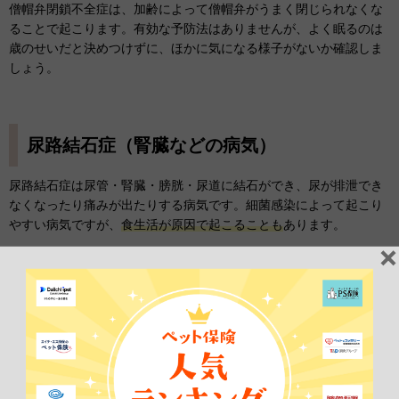
僧帽弁閉鎖不全症は、加齢によって僧帽弁がうまく閉じられなくな
ることで起こります。有効な予防法はありませんが、よく眠るのは
歳のせいだと決めつけずに、ほかに気になる様子がないか確認しま
しょう。
尿路結石症（腎臓などの病気）
尿路結石症は尿管・腎臓・膀胱・尿道に結石ができ、尿が排泄でき
なくなったり痛みが出たりする病気です。細菌感染によって起こり
やすい病気ですが、
食生活が原因で起こることも
あります。
血尿が出る、いつもと違うところでおしっこする
など、排尿の異変
が主な症状です。体質や程度によっては、吐き気を起こす子もいま
す。
完全に予防することはできませんが、食事やおやつで
ミネラルを過
剰摂取しない
ように気をつけることで、引き起こす原因を減らすこ