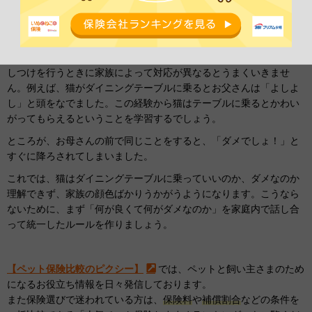
家庭内で統一のルールを作る
しつけを行うときに家族によって対応が異なるとうまくいきませ
ん。例えば、猫がダイニングテーブルに乗るとお父さんは「よしよ
し」と頭をなでました。この経験から猫はテーブルに乗るとかわい
がってもらえるということを学習するでしょう。
ところが、お母さんの前で同じことをすると、「ダメでしょ！」と
すぐに降ろされてしまいました。
これでは、猫はダイニングテーブルに乗っていいのか、ダメなのか
理解できず、家族の顔色ばかりうかがうようになります。こうなら
ないために、まず「何が良くて何がダメなのか」を家庭内で話し合
って統一したルールを作りましょう。
【ペット保険比較のピクシー】
では、ペットと飼い主さまのため
になるお役立ち情報を日々発信しております。
また保険選びで迷われている方は、
保険料
や
補償割合
などの条件を