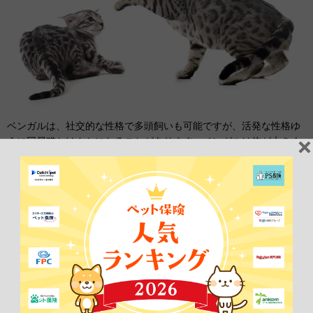
ベンガルは、社交的な性格で多頭飼いも可能ですが、活発な性格ゆ
えに同居猫とけんかになることがあります。ベンガルは体が大きく
力も強いので、取っ組み合いになると大げんかになり、収拾がつか
なくなります。
けがを防ぐため取っ組み合いに発展する前にけんかを止める必要が
あります。猫同士が「ウーウー」と唸り声をあげて、至近距離でに
らみ合ったら、けんかが始まるサインです。
この時点で両者を強引に引き離し、どちらかを別の部屋に移してく
ださい。もし、一度止めてもすぐにけんかを再開しそうなときは、
しばらくお互い顔を合わせないように別々の部屋で過ごさせましょ
う。