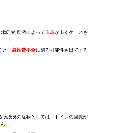
の物理的刺激によって
血尿
が出るケースも
くと、
急性腎不全
に陥る可能性も出てくる
る膀胱炎の症状としては、トイレの回数が
せん。