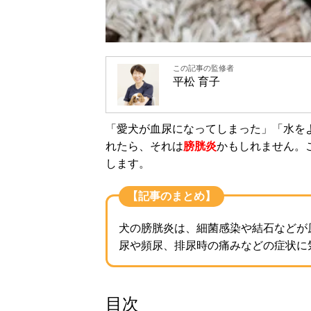
この記事の監修者
平松 育子
「愛犬が血尿になってしまった」「水を
れたら、それは
膀胱炎
かもしれません。
します。
【記事のまとめ】
犬の膀胱炎は、細菌感染や結石などが
尿や頻尿、排尿時の痛みなどの症状に
目次