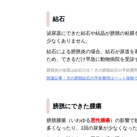
結石
泌尿器にできた結石や結晶が膀胱の粘膜
少なくありません。
結石による膀胱炎の場合、結石が尿道を
ため、できるだけ早急に動物病院を受診
膀胱炎の放置は結石の元！犬の膀胱結石の手術費
関連記事：犬の膀胱結石の手術費用はペット保険
膀胱にできた腫瘍
膀胱腫瘍（いわゆる
悪性腫瘍
）の影響で
多くなったり、1回の尿量が少なくなっ