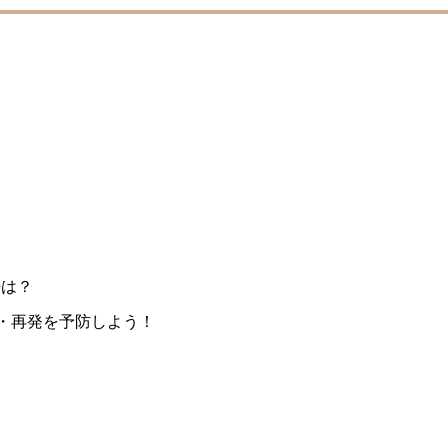
て
法は？
・再発を予防しよう！