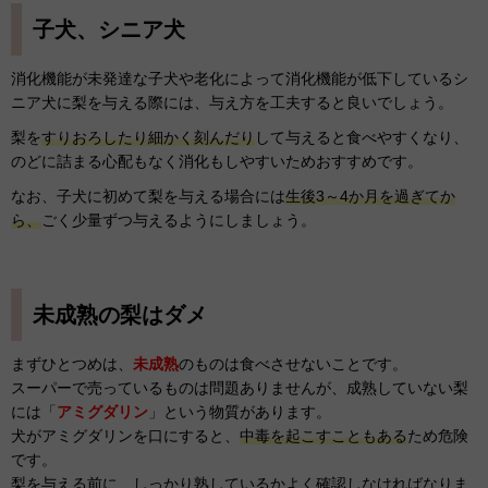
子犬、シニア犬
消化機能が未発達な子犬や老化によって消化機能が低下しているシ
ニア犬に梨を与える際には、与え方を工夫すると良いでしょう。
梨を
すりおろしたり細かく刻んだり
して与えると食べやすくなり、
のどに詰まる心配もなく消化もしやすいためおすすめです。
なお、子犬に初めて梨を与える場合には
生後3～4か月を過ぎてか
ら、
ごく少量ずつ与えるようにしましょう。
未成熟の梨はダメ
まずひとつめは、
未成熟
のものは食べさせないことです。
スーパーで売っているものは問題ありませんが、成熟していない梨
には「
アミグダリン
」という物質があります。
犬がアミグダリンを口にすると、
中毒を起こすこともある
ため危険
です。
梨を与える前に、しっかり熟しているかよく確認しなければなりま