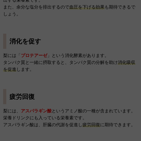
また、余分な塩分を排出するので
血圧を下げる効果
も期待できるで
しょう。
消化を促す
梨には「
プロテアーゼ
」という消化酵素があります。
タンパク質と一緒に摂取すると、タンパク質の分解を助け
消化吸収
を促進
します。
疲労回復
梨には、
アスパラギン酸
というアミノ酸の一種が含まれています。
栄養ドリンクにも入っている栄養素です。
アスパラギン酸は、肝臓の代謝を促進し
疲労回復
に期待できます。