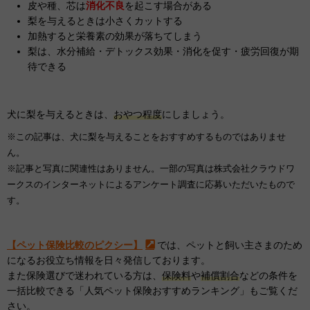
皮や種、芯は
消化不良
を起こす場合がある
梨を与えるときは小さくカットする
加熱すると栄養素の効果が落ちてしまう
梨は、水分補給・デトックス効果・消化を促す・疲労回復が期
待できる
犬に梨を与えるときは、
おやつ程度
にしましょう。
※この記事は、犬に梨を与えることをおすすめするものではありませ
ん。
※記事と写真に関連性はありません。一部の写真は株式会社クラウドワ
ークスのインターネットによるアンケート調査に応募いただいたもので
す。
【ペット保険比較のピクシー】
では、ペットと飼い主さまのため
になるお役立ち情報を日々発信しております。
また保険選びで迷われている方は、
保険料
や
補償割合
などの条件を
一括比較できる「人気ペット保険おすすめランキング」もご覧くだ
さい。