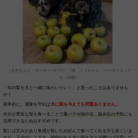
（ききちゃん・ヨーキー×チワワ・7歳、くうちゃん・シーズーミック
ス・10歳）
「旬の梨を犬と一緒に味わいたい！」と思ったことはありません
か？
基本的に、適量を守れば
犬に梨を与えても問題ありません。
水分が豊富な梨を食べることで
夏バテや熱中症、脱水症の予防
にも
活用できるためおすすめです。
梨には甘みがあり食感が良いため好んで食べてくれる犬も多くいま
すが、子犬やシニア犬、持病がある犬に梨を与える際には注意して