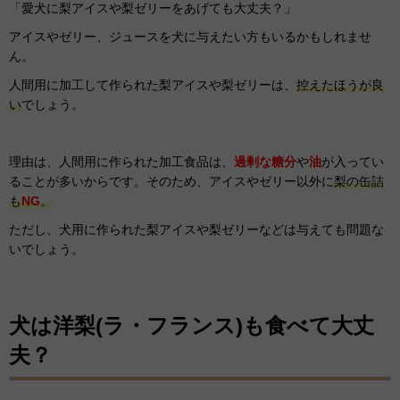
「愛犬に梨
アイスや梨ゼリーをあげても大丈夫？」
アイスや
ゼリー、ジュースを犬に与えたい方もいるかもしれませ
ん。
人間用に加工して作られた梨アイスや梨ゼリーは、
控えたほうが良
い
でしょう。
理由は、人間用に作られた加工食品は、
過剰な糖分
や
油
が入ってい
ることが多いからです。そのため、アイスやゼリー以外に
梨の缶詰
も
NG
。
ただし、犬用に作られた梨アイスや梨ゼリーなどは与えても問題な
いでしょう。
犬は洋梨(ラ・フランス)も食べて大丈
夫？