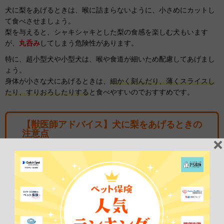
犬に梨をあげるときは、喉に詰まらないように、小さめにカットし
て食べさせましょう。
梨を与えると、シャキシャキとした梨の食感を楽しむ犬もいます
が、
丸呑み
してしまう危険性があります。
特に、超小型犬や小型犬は、喉や食道が細いため配慮してあげまし
ょう。
身体が小さな犬にあげるときは、
細かく刻んだり、薄くスライスし
たり、すりおろしたりする
と食べやすいのでおすすめです。
【獣医師アドバイス】犬に梨をあげるときの
注意点
犬に梨を与える際には、梨の大きさにも注意が必要です。私
たちが普段食べているような「くし切り」のまま与えてしま
うと、大きいサイズのまま丸のみしてしまい、のどに詰まる
リスク（食道梗塞）があります。梨の形状は、すりおろしや
細かい角切り、スライスなどがおすすめです。