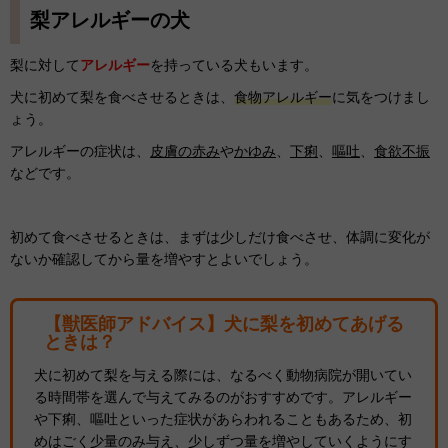
梨アレルギーの犬
梨に対して
アレルギー
を持っている犬もいます。
犬に初めて梨を食べさせるときは、
食物アレルギー
に気をつけまし
ょう。
アレルギーの症状は、
皮膚の赤み
や
かゆみ
、
下痢
、
嘔吐
、
食欲不振
などです。
初めて食べさせるときは、まずは少しだけ食べさせ、体調に変化が
ないか確認してから量を増やすとよいでしょう。
【獣医師アドバイス】犬に梨を初めてあげる
ときは？
犬に初めて梨を与える際には、なるべく動物病院が開いてい
る時間帯を選んで与えてみるのがおすすめです。アレルギー
や下痢、嘔吐といった症状があらわれることもあるため、初
めはごく少量のみ与え、少しずつ量を増やしていくようにす