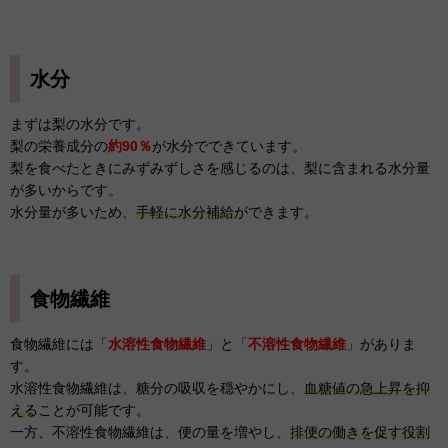
水分
まずは梨の水分です。
梨の栄養成分の
約90％
が水分でできています。
梨を食べたときにみずみずしさを感じるのは、梨に含まれる水分量
が多いからです。
水分量が多いため、
手軽に水分補給
ができます。
食物繊維
食物繊維には「
水溶性食物繊維
」と「
不溶性食物繊維
」がありま
す。
水溶性食物繊維は、糖分の吸収を穏やかにし、
血糖値の急上昇を抑
える
ことが可能です。
一方、不溶性食物繊維は、便の量を増やし、
排便の働きを促す役割