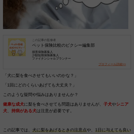
この記事の監修者
ペット保険比較のピクシー編集部
損害保険募集人
少額短期保険募集人
ファイナンシャルプランナー
プロフィール詳細>>
「犬に梨を食べさせてもいいのかな？」
「1回にどのくらいあげても大丈夫？」
このような疑問や悩みはありませんか？
健康な成犬
に梨を食べさせても問題はありませんが、
子犬
や
シニア
犬
、
持病がある犬
は注意が必要です。
この記事では、
犬に梨をあげるときの注意点
や、
1日に与えても良い