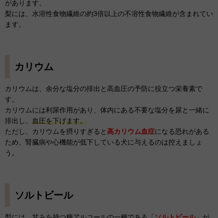
があります。
梨には、水溶性食物繊維の
約3倍以上
の不溶性食物繊維が含まれてい
ます。
カリウム
カリウムは、余分な塩分の排出と高血圧の予防に役立つ栄養素で
す。
カリウムには利尿作用があり、体内にある不要な塩分を尿と一緒に
排出し、
血圧を下げます。
ただし、カリウムを摂りすぎると
高カリウム血症
になる恐れがある
ため、腎臓病や心機能が低下している犬に与えるのは控えましょ
う。
ソルトビール
梨には、甘みを持つ糖アルコールの一種である「
ソルトビール
」が