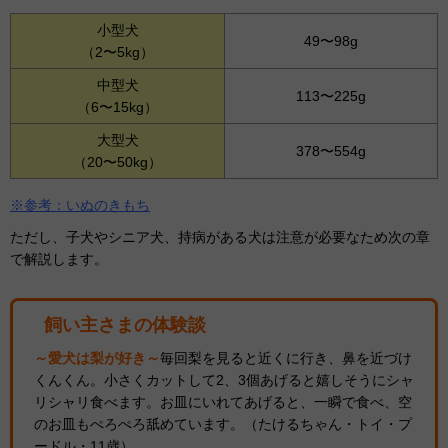
小型犬
49〜98g
（2〜5kg）
中型犬
113〜225g
（6〜15kg）
大型犬
378〜554g
（20〜50kg）
※参考：
いぬのきもち
ただし、子犬やシニア犬、持病がある犬は注意が必要なため次の章
で解説します。
飼い主さまの体験談
～愛犬は梨が好き～
毎回梨を見ると近くに行き、鼻を近づけ
くんくん。小さくカットして2、3個あげると嬉しそうにシャ
リシャリ食べます。お皿にいれてあげると、一瞬で食べ、空
のお皿もぺろぺろ舐めています。（たけるちゃん・トイ・プ
ードル・11歳）