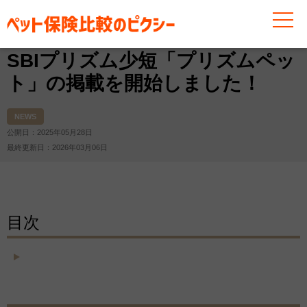
お役立ち情報
その他
お知らせ
NEWS
SBIプリ
SBIプリズム少短「プリズムペッ
ト」の掲載を開始しました！
NEWS
公開日：2025年05月28日
最終更新日：2026年03月06日
目次