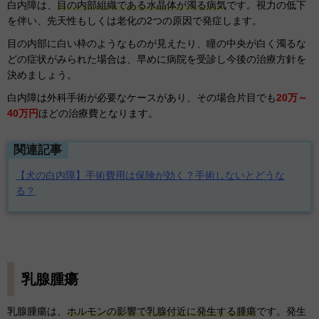
白内障は、
目の内部組織である水晶体が濁る病気
です。視力の低下
を伴い、先天性もしくは老化の2つの原因で発症します。
目の内部に白い枠のようなものが見えたり、瞳の中央が白く濁るな
どの症状がみられた場合は、早めに病院を受診し今後の治療方針を
決めましょう。
白内障は外科手術が必要なケースがあり、その場合片目でも
20万～
40万円
ほどの治療費となります。
関連記事
【犬の白内障】手術費用は保険が効く？手術しないとどうな
る？
乳腺腫瘍
乳腺腫瘍は、
ホルモンの影響で乳腺付近に発生する腫瘍
です。発生