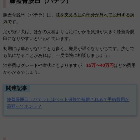
膝蓋骨脱臼（パテラ）
膝蓋骨脱臼（パテラ）は、
膝を支える皿の部分が外れて脱臼する病
気
です。
足が短い犬は、ほかの犬種よりも足にかかる負担が大きく膝蓋骨脱
臼になりやすいといわれています。
初期には痛みがないことも多く、発見が遅くなりがちです。少しで
も気になることがあれば、一度病院に相談しましょう。
治療費はグレードや症状にもよりますが、
15万〜40万円
ほどの費用
がかかるでしょう。
関連記事
膝蓋骨脱臼（パテラ）はペット保険で補償される？手術費用が
高額ってホント？