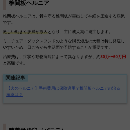
椎間板ヘルニア
椎間板ヘルニアは、骨を守る椎間板が突出して神経を圧迫する病気
です。
激しい動きや肥満が原因
となり、主に成犬期に発症します。
ミニチュア・ダックスフンドのような胴長短足の犬種は特に発症し
やすいため、日ごろから生活面で予防することが重要です。
治療費は、症状や動物病院によって異なりますが、約
30万〜60万円
と高額です。
関連記事
【犬のヘルニア】手術費用は保険適用？椎間板ヘルニアの治る
確率は？