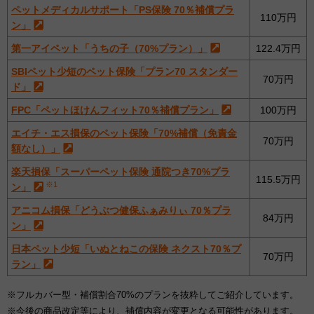
ペットメディカルサポート「PS保険 70％補償プラ
110万円
ン」
第一アイペット「うちの子（70%プラン）」
122.4万円
SBIペット少短のペット保険「プラン70 スタンダー
70万円
ド」
FPC「ペットほけんフィット70％補償プラン」
100万円
エイチ・エス損保のペット保険「70%補償（免責金
70万円
額なし）」
楽天損保「スーパーペット保険 通院つき70%プラ
115.5万円
※1
ン」
アニコム損保「どうぶつ健保ふぁみりぃ 70％プラ
84万円
ン」
日本ペット少短「いぬとねこの保険 ネクスト70％プ
70万円
ラン」
※フルカバー型・補償割合70%のプランを抜粋してご紹介しています。
※今後の商品改定等により、補償内容が変更となる可能性があります。