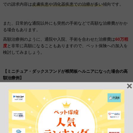
での請求内容は
皮膚疾患や消化器疾患での治療が多い
傾向です。
また、日常的な通院以外にも突然の手術などで高額な治療費がかか
る場合もあります。
高額治療例のように、通院や入院、手術を合わせた治療費は
60万程
度
と非常に高額になることもありますので、ペット保険への加入を
検討してみましょう。
【ミニチュア・ダックスフンドが椎間板ヘルニアになった場合の高
額治療例】
治療期間
1年1か月
治療内容
通院回数：13回
手術回数：1回
入院日数：7日間
合計治療費用
638,679円