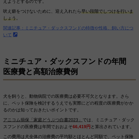
えようとするのです。
吠え癖をつけないために、迎え入れたら
早い段階でしつけを行いま
しょう
。
関連記事：ミニチュア・ダックスフンドの特徴や性格、飼い方につ
いて
ミニチュア・ダックスフンドの年間
医療費と高額治療費例
犬を飼うと、動物病院での医療費は必要不可欠となります。さら
に、ペット保険を検討するうえでも実際にどの程度の医療費がかか
るのかは知っておきたいポイントです。
アニコム損保「家庭どうぶつ白書2023」
では、ミニチュア・ダック
スフンドの医療費は年間でおおよそ
66,419円
と算出されています。
この費用は犬全体の治療費の平均額とほとんど同額で、ペット保険