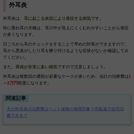
外耳炎
外耳炎は、
耳に起こる炎症により発症する病気
です。
特に垂れ耳の犬種は、耳の中が見えにくくむれやすいことから発症
が多くなります。
日ごろから耳のチェックをすることで早めの対策ができますので、
耳から悪臭がしたり耳を擦り付けるような症状がないか確認してみ
てください。
また、
再発が非常に多い病気
ですので注意しましょう。
外耳炎は複数回の通院が必要なケースが多いため、合計の治療費は
1
～2万円
程度になります。
関連記事
犬の外耳炎の治療費はペット保険の補償対象？市販薬で自宅治
療できる？