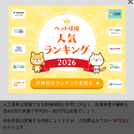
膀胱内に
大きな結石が複数
できている場合や、尿路のどこかに
腫瘍
ができている場合も手術が必要になります。
尿毒症の治療費用
皮下点滴は1回につき1,500～2,000円
で治療の初期には毎日通院し
ないといけないことがほとんどです。入院の場合は入院費が1日
5,000円ほどと、投薬や処置料が2,000～3,000円必要になることが
多いでしょう。
内服薬は処方する内容によりますが、1週間で5,000円ほど必要で
す。
人工透析は実施できる動物病院が非常に少なく、血液検査や麻酔も
含め1回の実施で平均20～30万円は必要でしょう。
外科手術
は実施する内容によりますが、入院費込みで
15～30万
ほど
かかります。