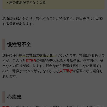
・尿の排泄ができなくなる
急激に症状が起こり、悪化することが特徴です。原因を見つけ治療
する必要があります。
慢性腎不全
加齢に伴い
徐々に腎臓の機能が低下
していきます。腎臓は2個ありま
すが、このうち
約70％
の機能が失われると多飲多尿、体重減少、脱
水などの症状が起こります。残念ながら腎臓は再生しない臓器です
ので、腎臓が十分に機能しなくなると
人工透析
が必要になる場合も
あります。
心疾患