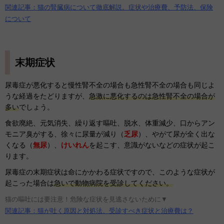
関連記事：猫の腎臓病について徹底解説。症状や治療費、予防法、保険
について
末期症状
尿毒症が悪化すると慢性腎不全の場合も急性腎不全の場合も同じよ
うな経過をたどりますが、
急激に悪化するのは急性腎不全の場合が
多い
でしょう。
食欲廃絶、元気消失、繰り返す嘔吐、脱水、体重減少、口からアン
モニア臭がする、徐々に尿量が減り（
乏尿
）、やがて尿が全く出な
くなる（
無尿
）、
けいれん
を起こす、意識がないなどの症状が起こ
ります。
尿毒症の末期症状は命にかかわる症状ですので、このような症状が
起こった場合は
急いで動物病院を受診してください。
猫の嘔吐には要注意！危険な症状を見逃さないために▼
関連記事：猫が吐く原因と対処法、受診すべき症状と治療費は？