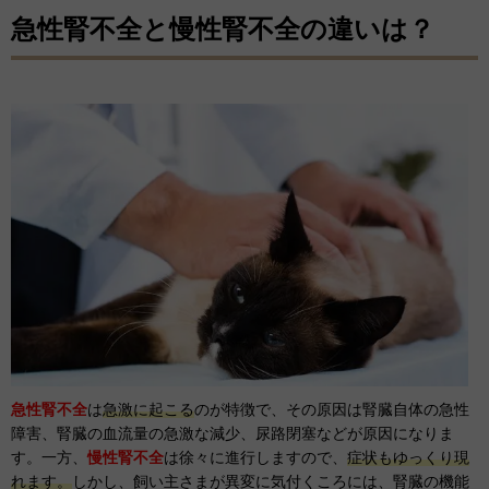
急性腎不全と慢性腎不全の違いは？
急性腎不全
は
急激に起こる
のが特徴で、その原因は腎臓自体の急性
障害、腎臓の血流量の急激な減少、尿路閉塞などが原因になりま
す。一方、
慢性腎不全
は徐々に進行しますので、
症状もゆっくり現
れます。
しかし、飼い主さまが異変に気付くころには、腎臓の機能