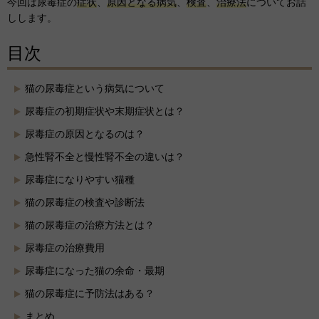
今回は尿毒症の
症状
、
原因となる病気
、
検査
、
治療法
についてお話
しします。
目次
猫の尿毒症という病気について
尿毒症の初期症状や末期症状とは？
尿毒症の原因となるのは？
急性腎不全と慢性腎不全の違いは？
尿毒症になりやすい猫種
猫の尿毒症の検査や診断法
猫の尿毒症の治療方法とは？
尿毒症の治療費用
尿毒症になった猫の余命・最期
猫の尿毒症に予防法はある？
まとめ