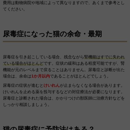
費用は動物病院や地域によって異なりますので、あくまで参考とし
てください。
尿毒症になった猫の余命・最期
尿毒症を引き起こしている場合、残念ながら
腎機能はすでに失われ
ている場合がほとんど
です。症状の緩和はある程度可能ですが、腎
機能が元のレベルまで戻ることはありません。尿毒症と診断が出た
場合は、余命は
1か月以内
であることがほとんどでしょう。
尿毒症の症状が進むと
けいれん
が止まらなくなる場合があります。
けいれんを止める薬を投与するなどの対症療法が必要になります。
尿毒症と診断された場合は、かかりつけの獣医師に治療方針などを
しっかり相談しましょう。
猫の尿毒症に予防法はある？