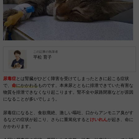
この記事の執筆者
平松 育子
尿毒症
とは腎臓がひどく障害を受けてしまったときに起こる症状
で、
命
にかかわる
ものです。本来尿とともに排泄できていた有害な
物質を排泄できなくなり起こります。腎不全や尿路閉塞などが原因
になることが多いでしょう。
尿毒症になると、食欲廃絶、激しい嘔吐、口からアンモニア臭がす
るなどの症状が起こり、さらに重篤化すると
けいれん
が起き、命に
かかわります。