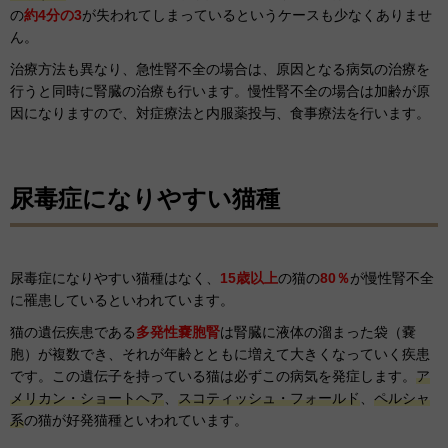
の
約4分の3
が失われてしまっているというケースも少なくありませ
ん。
治療方法も異なり、急性腎不全の場合は、原因となる病気の治療を
行うと同時に腎臓の治療も行います。慢性腎不全の場合は加齢が原
因になりますので、対症療法と内服薬投与、食事療法を行います。
尿毒症になりやすい猫種
尿毒症になりやすい猫種はなく、
15歳以上
の猫の
80％
が慢性腎不全
に罹患しているといわれています。
猫の遺伝疾患である
多発性嚢胞腎
は腎臓に液体の溜まった袋（嚢
胞）が複数でき、それが年齢とともに増えて大きくなっていく疾患
です。この遺伝子を持っている猫は必ずこの病気を発症します。
ア
メリカン・ショートヘア
、
スコティッシュ・フォールド
、
ペルシャ
系
の猫が好発猫種といわれています。