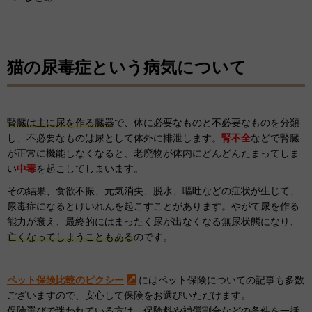
猫の尿毒症という病気について
腎臓は主に尿を作る臓器
で、体に必要なものと不必要なものを分類
し、不必要なものは尿として体外に排泄します。
腎不全
などで腎臓
が正常に機能しなくなると、老廃物が体内にどんどんたまってしま
い
中毒
を起こしてしまいます。
その結果、食欲不振、元気消失、脱水、嘔吐などの症状が生じて、
尿毒症になるとけいれんを起こすことがあります。やがて尿を作る
能力が衰え、最終的にはまったく尿が出なくなる無尿状態になり、
亡くなってしまうこともある
のです。
ペット保険比較のピクシー
にはペット保険についての記事も多数
ございますので、安心して保険をお選びいただけます。
保険選びで迷われている方は、
保険料
や
補償割合
などの条件を一括