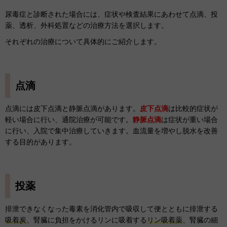
尿毒症と診断された場合には、症状や検査結果にあわせて点滴、投
薬、透析、外科処置などの治療方法を選択します。
それぞれの治療について具体的にご紹介します。
点滴
点滴には皮下点滴と静脈点滴があります。
皮下点滴
は比較的症状が
軽い場合に行い、通院治療が可能です。
静脈点滴
は症状が重い場合
に行い、入院で集中治療していきます。血流量を増やし脱水を改善
する目的があります。
投薬
排泄できなくなった毒素を消化管内で吸収して便とともに排泄する
吸着炭
、腎臓に負担をかけるリンに吸着する
リン吸着薬
、腎臓の細