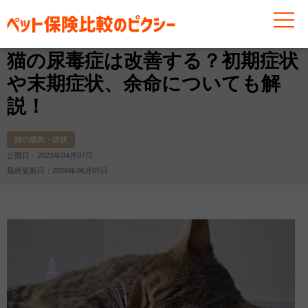
お役立ち情報
猫
猫の病気・症状
猫の尿毒症は改善
猫の尿毒症は改善する？初期症状
や末期症状、余命についても解
説！
猫の病気・症状
公開日：2023年04月07日
最終更新日：2026年06月05日