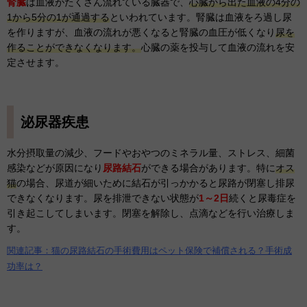
腎臓
は血液がたくさん流れている臓器で、
心臓から出た血液の4分の
1から5分の1が通過する
といわれています。腎臓は血液をろ過し尿
を作りますが、血液の流れが悪くなると腎臓の血圧が低くなり
尿を
作ることができなくなります。
心臓の薬を投与して血液の流れを安
定させます。
泌尿器疾患
水分摂取量の減少、フードやおやつのミネラル量、ストレス、細菌
感染などが原因になり
尿路結石
ができる場合があります。特に
オス
猫
の場合、尿道が細いために結石が引っかかると尿路が閉塞し排尿
できなくなります。
尿を排泄できない状態が
1～2日
続くと尿毒症を
引き起こしてしまいます。閉塞を解除し、点滴などを行い治療しま
す。
関連記事：猫の尿路結石の手術費用はペット保険で補償される？手術成
功率は？