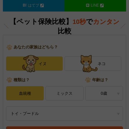
はてブ
LINE
【ペット保険比較】
で
10秒
カンタン
比較
あなたの家族はどちら？
イヌ
ネコ
種類は？
年齢は？
血統種
ミックス
0歳
トイ・プードル