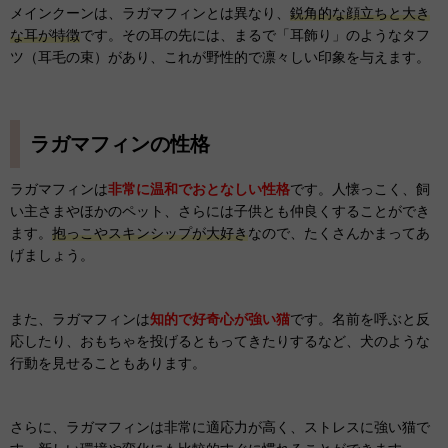
メインクーンは、ラガマフィンとは異なり、
鋭角的な顔立ちと大き
な耳が特徴
です。その耳の先には、まるで「耳飾り」のようなタフ
ツ（耳毛の束）があり、これが野性的で凛々しい印象を与えます。
ラガマフィンの性格
ラガマフィンは
非常に温和でおとなしい性格
です。人懐っこく、飼
い主さまやほかのペット、さらには子供とも仲良くすることができ
ます。
抱っこやスキンシップが大好き
なので、たくさんかまってあ
げましょう。
また、ラガマフィンは
知的で好奇心が強い猫
です。名前を呼ぶと反
応したり、おもちゃを投げるともってきたりするなど、犬のような
行動を見せることもあります。
さらに、ラガマフィンは非常に適応力が高く、ストレスに強い猫で