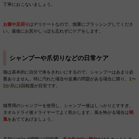
丁寧におこないましょう。
お腹や足回り
はデリケートなので、慎重にブラッシングしてくださ
い。最後にお尻やしっぽも忘れずにケアをします。
シャンプーや爪切りなどの日常ケア
猫は基本的に自分で体をきれいにするので、シャンプーはあまり必
要ありません。特に汚れた場合や皮膚の問題がある場合に限り、
1〜
2か月に1回程度
が目安です。
猫専用のシャンプーを使用し、シャンプー後はしっかりとすすぎ、
タオルドライ後ドライヤーでよく乾かします。風を怖がる場合は
弱
風
をあててあげましょう。
爪切りは2〜3週間に1回程度、
爪の先の白い部分
だけをカットしま