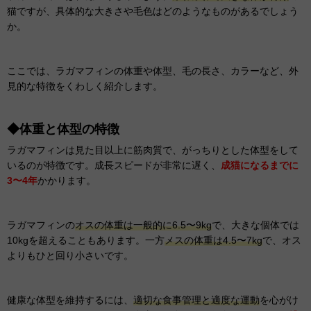
猫ですが、具体的な大きさや毛色はどのようなものがあるでしょう
か。
ここでは、ラガマフィンの体重や体型、毛の長さ、カラーなど、外
見的な特徴をくわしく紹介します。
◆体重と体型の特徴
ラガマフィンは見た目以上に筋肉質で、がっちりとした体型をして
いるのが特徴です。成長スピードが非常に遅く、
成猫になるまでに
3〜4年
かかります。
ラガマフィンの
オスの体重は一般的に6.5〜9kg
で、大きな個体では
10kgを超えることもあります。一方
メスの体重は4.5〜7kg
で、オス
よりもひと回り小さいです。
健康な体型を維持するには、
適切な食事管理と適度な運動
を心がけ