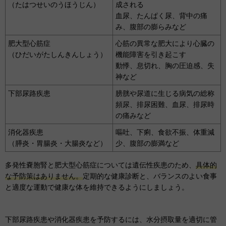
（たはつせいのうほうじん）
成される
血尿、たんぱく尿、背中の痛
み、腹部の膨らみなど
肥大型心筋症
心筋の異常な肥大により心臓の
（ひだいがたしんきんしょう）
機能障害を引き起こす
動悸、息切れ、胸の圧迫感、失
神など
下部尿路疾患
膀胱や尿道に生じる病気の総称
頻尿、排尿困難、血尿、排尿時
の痛みなど
消化器疾患
嘔吐、下痢、食欲不振、体重減
（膵炎・胃腸炎・大腸炎など）
少、腹部の膨満など
多発性嚢胞腎と肥大型心筋症については遺伝性疾患のため、
具体的
な予防策はありません。
定期的な健康診断と、バランスのよい食事
と適度な運動で健康な体を維持できるようにしましょう。
下部尿路疾患や消化器疾患を予防するには、水分摂取量を適切に管