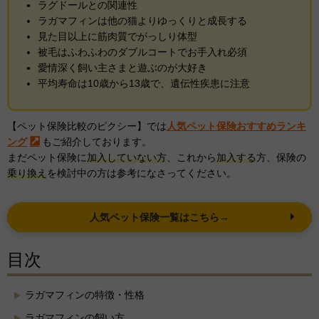
ラグドールとの関連性
ラガマフィンは他の猫よりゆっくりと成長する
見た目以上に筋肉質でがっしり体型
被毛はふわふわのダブルコートでお手入れ必須
愛情深く飼い主さまと遊ぶのが大好き
平均寿命は10歳から13歳で、遺伝性疾患に注意
【ペット保険比較のピクシー】では
人気ペット保険おすすめランキ
ング
もご紹介しております。
まだペット保険に
加入していない方
、これから
加入する
方、保険の
乗り換え
を検討中の方は参考になさってください。
人気ペット保険一覧はこちら→
目次
ラガマフィンの特徴・性格
ラガマフィンの飼い方