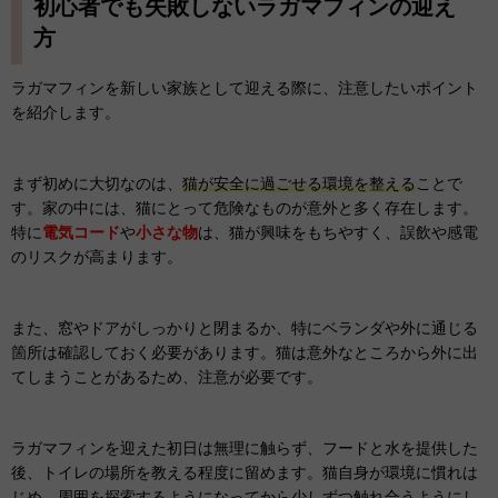
初心者でも失敗しないラガマフィンの迎え
方
ラガマフィンを新しい家族として迎える際に、注意したいポイント
を紹介します。
まず初めに大切なのは、
猫が安全に過ごせる環境を整える
ことで
す。家の中には、猫にとって危険なものが意外と多く存在します。
特に
電気コード
や
小さな物
は、猫が興味をもちやすく、誤飲や感電
のリスクが高まります。
また、窓やドアがしっかりと閉まるか、特にベランダや外に通じる
箇所は確認しておく必要があります。猫は意外なところから外に出
てしまうことがあるため、注意が必要です。
ラガマフィンを迎えた初日は無理に触らず、フードと水を提供した
後、トイレの場所を教える程度に留めます。猫自身が環境に慣れは
じめ、周囲を探索するようになってから少しずつ触れ合うようにし