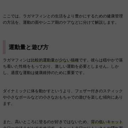
ここでは、ラガマフィンとの生活をより豊かにするための健康管理
の方法を、運動の面やシニア期のケアなどに分けて解説します。
運動量と遊び方
ラガマフィンは
比較的運動量が少ない猫種
です。彼らは穏やかで落
ち着いた性格をもっており、激しい運動を必要としません。しか
し、適度な運動は健康維持のために重要です。
ダイナミックに体を動かすというより、フェザー付きのスティック
や小さなボールなどの小さなおもちゃでの遊びを楽しむ傾向にあり
ます。
また、高いところに登るのが好きではないため、
背の低いキャット
タワー
のほうがおすすめです。キャットタワーにトンネルや隠れ家