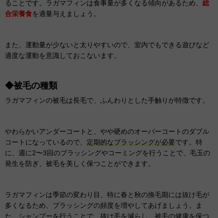
ることです。ラガマフィンは食事量が多くなる傾向があるため、
総
合栄養食
を適量与えましょう。
また、運動量が少ないと太りやすいので、室内でもできる遊びなど
適度な運動を意識しておこないます。
◆被毛の種類
ラガマフィンの被毛は長毛で、ふんわりとした手触りが特徴です。
やわらかいアンダーコートと、やや硬めのオーバーコートのダブル
コートになっているので、
定期的なブラッシングが必要
です。特
に、週に2〜3回のブラッシングやコーミングを行うことで、毛玉の
発生を防ぎ、被毛を美しく保つことができます。
ラガマフィンは季節の変わり目、特に春と秋の換毛期には抜け毛が
多くなるため、ブラッシングの頻度を増やしてあげましょう。ま
た、シャンプーを行うことで、抜け毛を減らし、被毛の健康を保つ