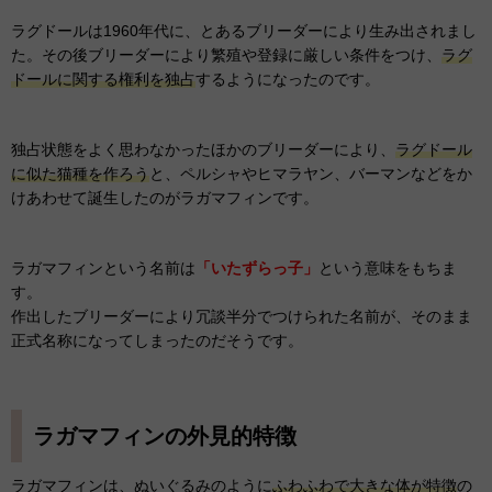
ラグドールは1960年代に、とあるブリーダーにより生み出されまし
た。その後ブリーダーにより繁殖や登録に厳しい条件をつけ、
ラグ
ドールに関する権利を独占
するようになったのです。
独占状態をよく思わなかったほかのブリーダーにより、
ラグドール
に似た猫種を作ろう
と、ペルシャやヒマラヤン、バーマンなどをか
けあわせて誕生したのがラガマフィンです。
ラガマフィンという名前は
「いたずらっ子」
という意味をもちま
す。
作出したブリーダーにより冗談半分でつけられた名前が、そのまま
正式名称になってしまったのだそうです。
ラガマフィンの外見的特徴
ラガマフィンは、ぬいぐるみのように
ふわふわで大きな体が特徴
の