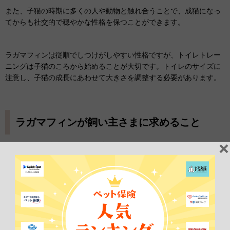
また、子猫の時期に多くの人や動物と触れ合うことで、成猫になっ
てからも社交的で穏やかな性格を保つことができます。
ラガマフィンは従順でしつけがしやすい性格ですが、トイレトレー
ニングは子猫のころから始めることが大切です。トイレのサイズに
注意し、子猫の成長にあわせて大きさを調整する必要があります。
ラガマフィンが飼い主さまに求めること
一般的に猫は自由気ままで単独行動を好むといわれますが、ラガマ
フィンは非常に
愛情深い猫種
であり、飼い主さまとのスキンシップ
を強く求めます。毎日一定の時間を確保して、撫でたり、一緒にリ
ラックスしたりすることで、ラガマフィンとの信頼関係が深まるで
しょう。
また、ブラッシングなどのケアを通じて、体の隅々まで触れてあげ