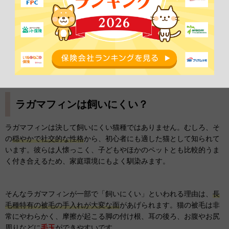
ることでリラックス度が増し、健康管理にもつながります。
さらに、ラガマフィンは
遊び好きな猫
なので、レーザーポインター
や宝探しゲームのようなバリエーション豊かな遊びに誘ってあげま
しょう。
ラガマフィンは飼いにくい？
ラガマフィンは決して飼いにくい猫種ではありません。むしろ、そ
の
穏やかで社交的な性格
から、初心者にも適した猫として知られて
います。彼らは人懐っこく、子どもやほかのペットとも比較的うま
く付き合えるため、家庭環境にもよく馴染みます。
そんなラガマフィンが一部で「飼いにくい」といわれる理由は、
長
毛種特有の被毛の手入れが大変な面
があげられます。猫の被毛は非
常にやわらかく、摩擦が起こる脚の付け根、耳の後ろ、お腹やお尻
周りなどに
毛玉
ができやすいです。