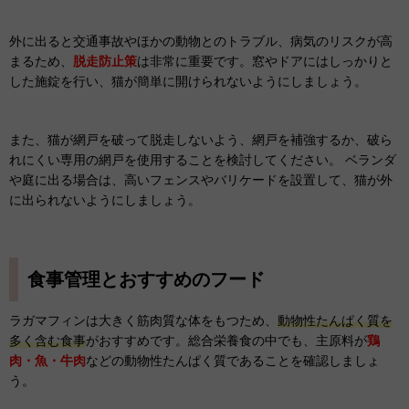
外に出ると交通事故やほかの動物とのトラブル、病気のリスクが高
まるため、
脱走防止策
は非常に重要です。窓やドアにはしっかりと
した施錠を行い、猫が簡単に開けられないようにしましょう。
また、猫が網戸を破って脱走しないよう、網戸を補強するか、破ら
れにくい専用の網戸を使用することを検討してください。 ベランダ
や庭に出る場合は、高いフェンスやバリケードを設置して、猫が外
に出られないようにしましょう。
食事管理とおすすめのフード
ラガマフィンは大きく筋肉質な体をもつため、
動物性たんぱく質を
多く含む食事
がおすすめです。総合栄養食の中でも、主原料が
鶏
肉・魚・牛肉
などの動物性たんぱく質であることを確認しましょ
う。