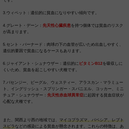
3.ウィペット：遺伝的に貧血になりやすい傾向です。
4.グレート・デーン：
先天性心臓疾患
を持つ個体では貧血のリスク
が高まります。
5.セント・バーナード：肉球の下の血管が広いため出血しやすく、
遺伝的要因で貧血になるケースもあります。
6.ジャイアント・シュナウザー：遺伝的に
ビタミンB12
を吸収しに
くいため、貧血を起こしやすい犬種です。
7.バセンジー、ビーグル、ウェスティー、アラスカン・マラミュー
ト、イングリッシュ・スプリンガー・スパニエル、コッカー、ミニ
チュア・シュナウザー：
先天性赤血球異常症
に起因する貧血症状が
心配な犬種です。
また、関西より西の地域では、
マイコプラズマ、バベシア、レプト
スピラ
などの感染による貧血が懸念されます。これらの特徴は、あ