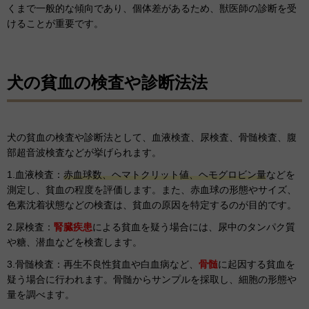
くまで一般的な傾向であり、個体差があるため、獣医師の診断を受
けることが重要です。
犬の貧血の検査や診断法法
犬の貧血の検査や診断法として、血液検査、尿検査、骨髄検査、腹
部超音波検査などが挙げられます。
1.血液検査：
赤血球数、ヘマトクリット値、ヘモグロビン量
などを
測定し、貧血の程度を評価します。また、赤血球の形態やサイズ、
色素沈着状態などの検査は、貧血の原因を特定するのが目的です。
2.尿検査：
腎臓疾患
による貧血を疑う場合には、尿中のタンパク質
や糖、潜血などを検査します。
3.骨髄検査：再生不良性貧血や白血病など、
骨髄
に起因する貧血を
疑う場合に行われます。骨髄からサンプルを採取し、細胞の形態や
量を調べます。