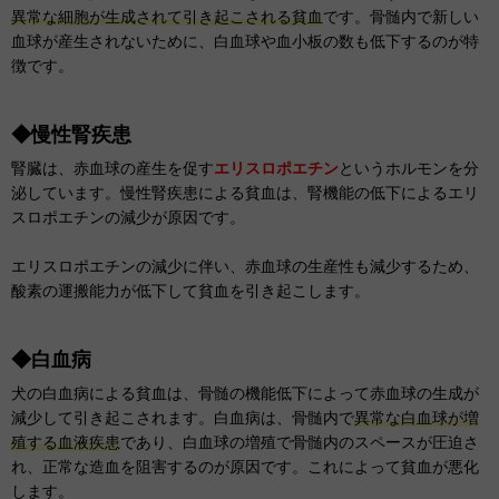
異常な細胞が生成されて引き起こされる貧血
です。
骨髄内で新しい
血球が産生されないために、白血球や血小板の数も低下するのが特
徴です。
◆慢性腎疾患
腎臓は、赤血球の産生を促す
エリスロポエチン
というホルモンを分
泌しています。慢性腎疾患による貧血は、腎機能の低下によるエリ
スロポエチンの減少が原因です。
エリスロポエチンの減少に伴い、赤血球の生産性も減少するため、
酸素の運搬能力が低下して貧血を引き起こします。
◆白血病
犬の白血病による貧血は、骨髄の機能低下によって赤血球の生成が
減少して引き起こされます。白血病は、骨髄内で
異常な白血球が増
殖する血液疾患
であり、白血球の増殖で骨髄内のスペースが圧迫さ
れ、正常な造血を阻害するのが原因です。これによって貧血が悪化
します。