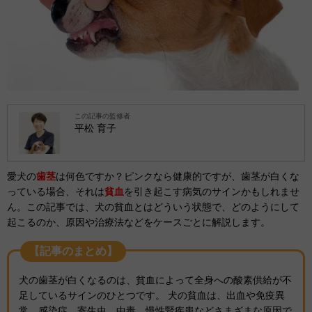
この記事の監修者
平松 育子
愛犬の
歯茎
は何色ですか？ピンクなら健康的ですが、歯茎が白くな
っている場合、それは
貧血
を引き起こす病気のサインかもしれませ
ん。
この記事では、犬の貧血とはどういう状態で、どのようにして
起こるのか、
原因や治療法などをケースごとに解説します。
【記事のまとめ】
犬の歯茎が白くなるのは、貧血によって全身への酸素供給が不
足しているサインのひとつです。 犬の貧血は、出血や免疫異
常、感染症、寄生虫、中毒、慢性腎疾患などさまざまな原因で