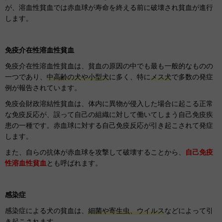
が、溶血性貧血では赤血球が寿命を終える前に破壊され貧血が進行
します。
免疫介在性溶血性貧血
免疫介在性溶血性貧血は、貧血の原因の中でも最も一般的なものの
一つであり、
中高齢の犬や小型犬
に多く、特に
メス犬
で多数の発症
例が報告されています。
免疫会財政溶結性貧血は、体内に異物が侵入した場合に起こる正常
な免疫反応が、誤って自己の組織に対して働いてしまう自己免疫疾
患の一種です。
赤血球に対する自己免疫反応が引き起こされて発症
します。
また、自らの抗体が赤血球を攻撃して破壊することから、
自己免疫
性溶血性貧血
とも呼ばれます。
感染症
感染症による犬の貧血は、
細菌や寄生虫、ウイルス
などによって引
き起こされます。