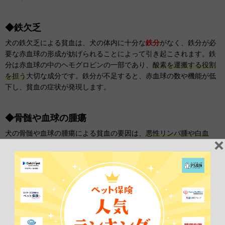
◆鉄欠乏
犬の鉄欠乏による貧血は、犬の体内に十分な
鉄分
がなく、鉄分が必
要な赤血球の形成が妨げられることによって引き起こされます。鉄
分は赤血球の中のヘモグロビンの一部であり、
酸素を運搬する役割
を担う
大切な成分です。鉄分が不足すると、赤血球の数や機能が低
下し、貧血の症状が発現します。
◆骨髄や血球の腫瘍
犬の骨髄や血球の腫瘍による貧血の要因は、
悪性リンパ腫や白血
病、骨髄異形成症候群
などです。腫瘍は、骨髄、血球、血小板の生
成を妨げるため、貧血や免疫機能の低下などを引き起こします。
貧血になりやすい犬の特徴