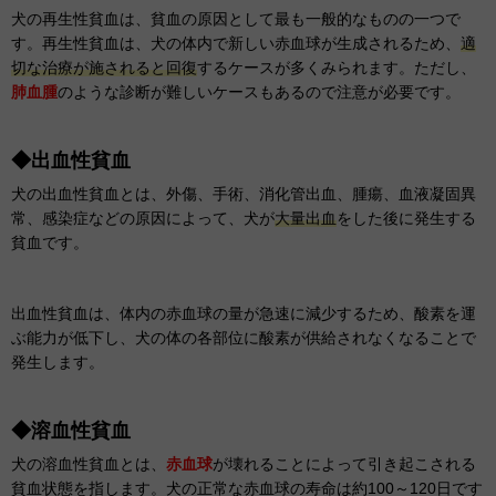
犬の再生性貧血は、貧血の原因として最も一般的なものの一つで
す。再生性貧血は、犬の体内で新しい赤血球が生成されるため、
適
切な治療が施されると回復
するケースが多くみられます。ただし、
肺血腫
のような診断が難しいケースもあるので注意が必要です。
◆出血性貧血
犬の出血性貧血とは、外傷、手術、消化管出血、腫瘍、血液凝固異
常、感染症などの原因によって、犬が
大量出血
をした後に発生する
貧血です。
出血性貧血は、体内の赤血球の量が急速に減少するため、酸素を運
ぶ能力が低下し、犬の体の各部位に酸素が供給されなくなることで
発生します。
◆溶血性貧血
犬の溶血性貧血とは、
赤血球
が壊れることによって引き起こされる
貧血状態を指します。犬の正常な赤血球の寿命は約100～120日です