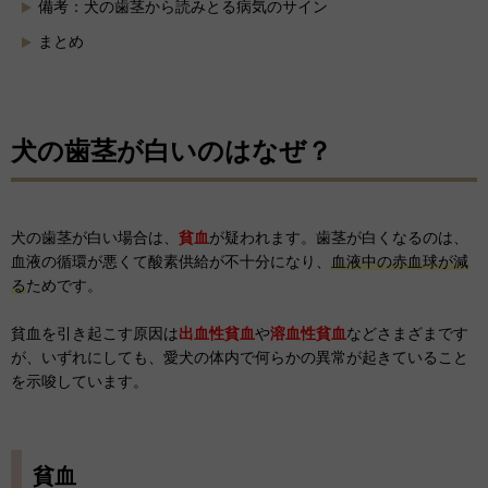
備考：犬の歯茎から読みとる病気のサイン
まとめ
犬の歯茎が白いのはなぜ？
犬の歯茎が白い場合は、
貧血
が疑われます。歯茎が白くなるのは、
血液の循環が悪くて酸素供給が不十分になり、
血液中の赤血球が減
る
ためです。
貧血を引き起こす原因は
出血性貧血
や
溶血性貧血
などさまざまです
が、いずれにしても、愛犬の体内で何らかの異常が起きていること
を示唆しています。
貧血