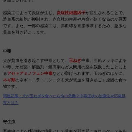
感染症によって炎症が生じ、
炎症性細胞因子
が産生されることで、
造血系の細胞が抑制され、赤血球の生産や寿命が短くなるのが原因
です。また、一部の感染症は、赤血球を直接破壊するため、急激な
貧血を引き起こします。
中毒
犬が貧血を引き起こす中毒として、
玉ねぎ
中毒、亜鉛メッキによる
中毒、かぜ薬・解熱剤・鎮痛剤など人間用の薬を誤飲したことによ
る
アセトアミノフェン中毒
などが挙げられます。玉ねぎのほかに、
ネギ類
のネギ・ニラ・ニンニクも犬が貧血を引き起こす原因の食べ
物です。
関連記事：犬が玉ねぎを食べたら命の危機？中毒症状の治療法や応急処
置とは？
寄生虫
寄生虫による感染症の症状として貧血が引き起こされるケースもあ