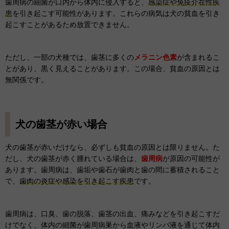
歯周病の細菌が口内から体内に侵入すると、
感染症や免疫介在性疾
患
を引き起こす可能性があります。これらの病気は犬の貧血を引き
起こすことがあるため放置できません。
ただし、一部の犬種では、歯茎に多くの
メラニン色素
が含まれるこ
とがあり、黒く見えることがあります。この場合、貧血の原因とは
無関係です。
犬の歯茎が赤い場合
犬の歯茎が赤いだけなら、必ずしも貧血の原因とは限りません。た
だし、犬の歯茎が赤く腫れている場合は、
歯周病
が原因の可能性が
あります。歯周病は、歯垢や歯石が歯肉と歯の間に蓄積されること
で、
歯肉の炎症や感染を引き起こす疾患
です。
歯周病は、口臭、歯の脱落、歯茎の出血、痛みなどを引き起こすだ
けでなく、体内の細菌が歯周病巣から血液やリンパ液を通じて体内