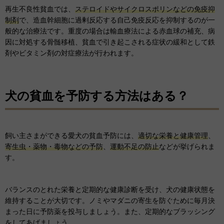
再生不良性貧血では、
ステロイドやサイクロスポリンなどの免疫抑
制剤
で、造血幹細胞に過剰反応する自己免疫反応を抑制するのが一
般的な治療法です。重度の場合は輸血療法による赤血球の補充、病
因に対処する骨髄移植、貧血で引き起こされる症状の緩和として鉄
剤やビタミン剤の対症療法が行われます。
犬の貧血を予防する方法はある？
飼い主さまができる愛犬の貧血予防には、
適切な栄養と健康管理
、
寄生虫・薬物・毒物などの予防
、
運動不足の防止
などが挙げられま
す。
バランスのとれた栄養と定期的な健康診断を受け、犬の健康状態を
維持することが大切です。ノミやマダニの寄生を防ぐために毎月決
まった日に予防薬を投与しましょう。また、定期的なブラッシング
をしてあげましょう。