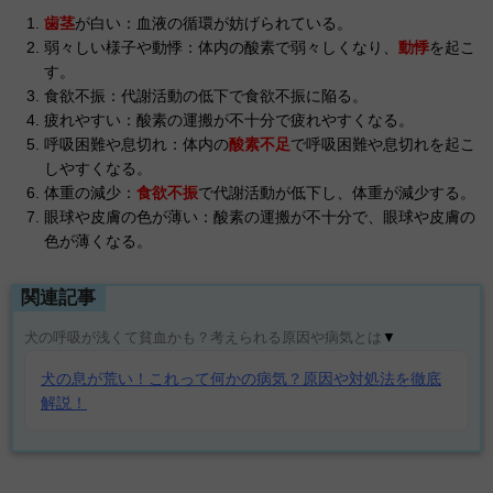
歯茎
が白い：血液の循環が妨げられている。
弱々しい様子や動悸：体内の酸素で弱々しくなり、
動悸
を起こ
す。
食欲不振：代謝活動の低下で食欲不振に陥る。
疲れやすい：酸素の運搬が不十分で疲れやすくなる。
呼吸困難や息切れ：体内の
酸素不足
で呼吸困難や息切れを起こ
しやすくなる。
体重の減少：
食欲不振
で代謝活動が低下し、体重が減少する。
眼球や皮膚の色が薄い：酸素の運搬が不十分で、眼球や皮膚の
色が薄くなる。
関連記事
犬の呼吸が浅くて貧血かも？考えられる原因や病気とは
▼
犬の息が荒い！これって何かの病気？原因や対処法を徹底
解説！