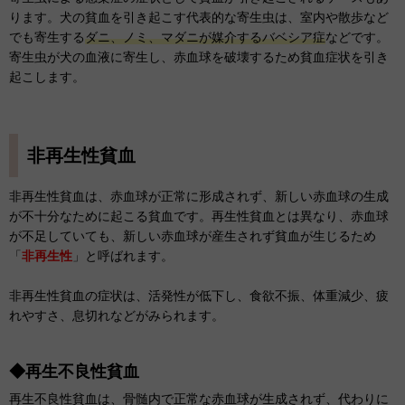
ります。犬の貧血を引き起こす代表的な寄生虫は、室内や散歩など
でも寄生する
ダニ、ノミ、マダニが媒介するバベシア症
などです。
寄生虫が犬の血液に寄生し、赤血球を破壊するため貧血症状を引き
起こします。
非再生性貧血
非再生性貧血は、赤血球が正常に形成されず、新しい赤血球の生成
が不十分なために起こる貧血です。再生性貧血とは異なり、赤血球
が不足していても、新しい赤血球が産生されず貧血が生じるため
「
非再生性
」と呼ばれます。
非再生性貧血の症状は、活発性が低下し、食欲不振、体重減少、疲
れやすさ、息切れなどがみられます。
◆再生不良性貧血
再生不良性貧血は、骨髄内で正常な赤血球が生成されず、代わりに