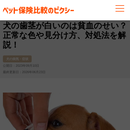
お役立ち情報
犬
犬の病気・症状
犬の歯茎が白いの
犬の歯茎が白いのは貧血のせい？
正常な色や見分け方、対処法を解
説！
犬の病気・症状
公開日：2023年09月10日
最終更新日：2026年06月23日