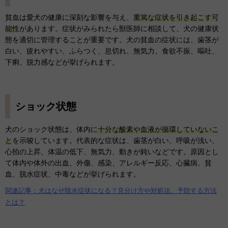
貧血は愛犬の健康に深刻な影響を与え、
重篤な症状を引き起こす可
能性
があります。症状がみられたら獣医師に相談して、犬の健康状
態を適切に管理することが重要です。犬の貧血の症状には、歯茎が
白い、疲れやすい、ふらつく、息切れ、無気力、食欲不振、嘔吐、
下痢、脱力感などが挙げられます。
ショック状態
犬のショック状態は、体内に
十分な酸素や血液が循環していないこ
と
を示唆しています。代表的な症状は、歯茎が白い、呼吸が浅い、
心拍の上昇、体温の低下、無気力、動きが鈍いなどです。原因とし
て体内や体外の出血、外傷、感染、アレルギー反応、心臓病、貧
血、脱水症状、中毒などが挙げられます。
関連記事：犬はなぜ脱水症状になる？見分け方や対処法、予防する方法
とは？