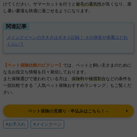
けてください。サマーカットを行うと
被毛の通気性
が良くなり、蒸
し暑い夏場も快適に過ごせるようになります。
関連記事
メインクイーンの大きさはギネス記録！ その体長や体重はどれ
くらい？
【ペット保険比較のピクシー】
では、ペットと飼い主さまのために
なるお役立ち情報を日々発信しております。
また保険選びで迷われている方は、
保険料
や
補償割合
などの条件を
一括比較できる「人気ペット保険おすすめランキング」もご覧くだ
さい。
ペット保険の見積り・申込みはこちら！→
#お手入れ
#メインクーン