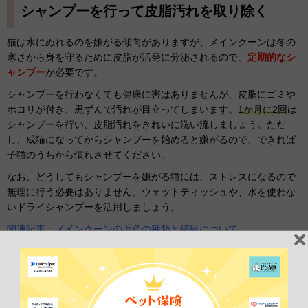
シャンプーを行って皮脂汚れを取り除く
猫は水にぬれるのを嫌がる傾向がありますが、メインクーンは冬の
寒さから身を守るために皮脂が活発に分泌されるので、
定期的なシ
ャンプー
が必要です。
シャンプーを行わなくても健康に害はありませんが、皮脂にゴミや
ホコリが付き、黒ずんで汚れが目立ってしまいます。
1か月に2回
は
シャンプーを行い、皮脂汚れをきれいに洗い流しましょう。ただ
し、成猫になってからシャンプーを始めると嫌がるので、できれば
子猫のうちから慣れさせてください。
なお、どうしてもシャンプーを嫌がる猫には、ストレスになるので
無理に行う必要はありません。ウェットティッシュや、水を使わな
いドライシャンプーを活用しましょう。
関連記事：メインクーンの毛色の種類と値段について
夏場はサマーカットで涼しく衣替え