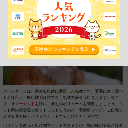
メインクーンは、
寒冷な気候に適応した猫種
です。夏毛に生え変わ
るとは言え、厚い被毛は持て余し気味で暑そうに見えます。そこ
で、
サマーカット
を行い、被毛のボリュームを調整しましょう。ペ
ット用の美容院でカットしてもらうのが一番簡単ですが、ご自宅で
余分な毛を軽くハサミでカットするだけでも十分です。
バリカンを使うと短時間でカットできますが、猫が嫌がる場合は避