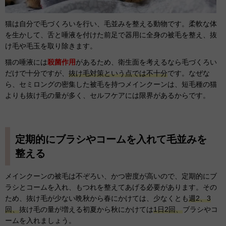
猫は自分で毛づくろいを行い、毛並みを整える動物です。柔軟な体
を生かして、舌と唾液を付けた前足で器用に全身の被毛を整え、抜
け毛や毛玉を取り除きます。
猫の唾液には
殺菌作用
があるため、衛生面を考えるなら毛づくろい
だけで十分ですが、
抜け毛対策という点では不十分
です。なぜな
ら、セミロングの密集した被毛を持つメインクーンは、短毛種の猫
よりも抜け毛の量が多く、セルフケアには限界があるからです。
定期的にブラシやコームを入れて毛並みを
整える
メインクーンの被毛は不ぞろい、かつ密度が高いので、定期的にブ
ラシとコームを入れ、もつれを整えてあげる必要があります。その
ため、抜け毛が少ない晩秋から春にかけては、少なくとも
週2、3
回、
抜け毛の量が増える初夏から秋にかけては
1日2回、
ブラシやコ
ームを入れましょう。