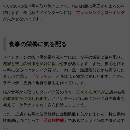
ていねいに抜け毛を取り除くことで、猫のお腹に毛玉がたまるのを
防げます。長毛種のメインクーンには、
ブラッシング
と
コーミング
が欠かせないのです。
食事の栄養に気を配る
メインクーンの抜け毛の量を減らすには、食事の栄養に気を配り、
皮膚と被毛の健康を良好に保つ必要
があります。また、被毛を作る
材料になるのはタンパク質です。肉、魚、油脂類などから摂取した
タンパク質は、「
ケラチン
」と呼ばれる物質に変わります。このケ
ラチンが、皮膚の角質や被毛を作っています。
猫が食事から取ったタンパク質のうち、
25％から30%が皮膚や被毛
の健康維持に使われます。
メインクーンには高タンパク質の食事を
与えて、ケラチンをたくさん供給しましょう。
また、皮膚と被毛の健康維持には脂肪酸も欠かせません。特に動物
性脂肪は猫にとって「
必須脂肪酸
」であるアラキドン酸の供給源で
す。