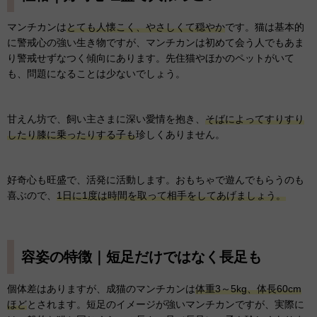
マンチカンは
とても人懐こく、やさしくて穏やか
です。猫は基本的
に警戒心の強い生き物ですが、マンチカンは初めて会う人でもあま
り警戒せずなつく傾向にあります。先住猫やほかのペットがいて
も、問題になることは少ないでしょう。
甘えん坊で、飼い主さまに深い愛情を抱き、
そばによってすりすり
したり膝に乗ったりする子も
珍しくありません。
好奇心も旺盛で、活発に活動します。おもちゃで遊んでもらうのも
喜ぶので、
1日に1度は時間を取って相手をしてあげましょう。
容姿の特徴｜短足だけではなく長足も
個体差はありますが、成猫のマンチカンは
体重3～5kg、体長60cm
ほど
とされます。短足のイメージが強いマンチカンですが、実際に