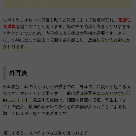
毛球を出しきれずに何度も吐くと胃液によって食道が荒れ、
逆流性
食道炎
を起こすことがあります。胃の中で毛球が大きくなりすぎる
と吐きだせないため、内視鏡による摘出や手術が必要です。さら
に、小腸に進むと詰まって腸閉塞を起こし、
放置していると命にか
かわります。
外耳炎
外耳炎は、耳の入り口から鼓膜までの「外耳道」に炎症が起こる病
気です。マンチカンに限らず、一般に
猫は外耳炎にかかりやすい傾
向にあります。
発症する原因は、細菌や真菌の増殖、寄生虫（ダ
ニ）の侵入、植物の種子やごみなどの異物が入ったことによる刺
激、アレルギーなどさまざまです。
発症すると、以下のような症状が見られます。