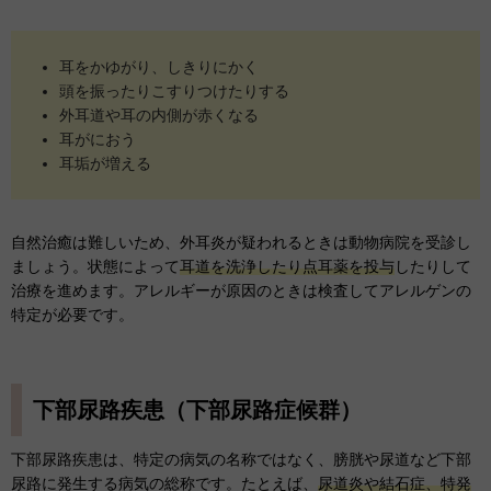
耳をかゆがり、しきりにかく
頭を振ったりこすりつけたりする
外耳道や耳の内側が赤くなる
耳がにおう
耳垢が増える
自然治癒は難しいため、外耳炎が疑われるときは動物病院を受診し
ましょう。状態によって
耳道を洗浄したり点耳薬を投与
したりして
治療を進めます。アレルギーが原因のときは検査してアレルゲンの
特定が必要です。
下部尿路疾患（下部尿路症候群）
下部尿路疾患は、特定の病気の名称ではなく、膀胱や尿道など下部
尿路に発生する病気の総称です。たとえば、
尿道炎や結石症、特発