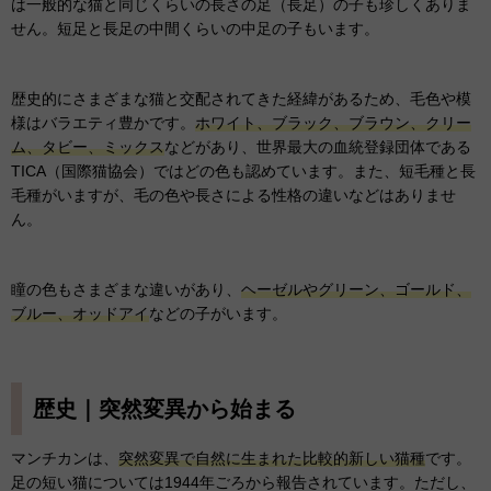
は一般的な猫と同じくらいの長さの足（長足）の子も珍しくありま
せん。短足と長足の中間くらいの中足の子もいます。
歴史的にさまざまな猫と交配されてきた経緯があるため、毛色や模
様はバラエティ豊かです。
ホワイト、ブラック、ブラウン、クリー
ム、タビー、ミックス
などがあり、世界最大の血統登録団体である
TICA（国際猫協会）ではどの色も認めています。また、短毛種と長
毛種がいますが、毛の色や長さによる性格の違いなどはありませ
ん。
瞳の色もさまざまな違いがあり、
ヘーゼルやグリーン、ゴールド、
ブルー、オッドアイ
などの子がいます。
歴史｜突然変異から始まる
マンチカンは、
突然変異で自然に生まれた比較的新しい猫種
です。
足の短い猫については1944年ごろから報告されています。ただし、