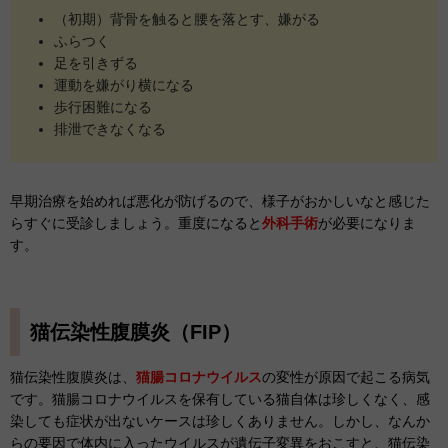
（初期）背骨を触ると腰を落とす、嫌がる
ふらつく
足を引きずる
運動を嫌がり横になる
歩行困難になる
排泄できなくなる
早期治療を始めれば悪化が防げるので、様子がおかしいなと感じた
らすぐに受診しましょう。重度になると
外科手術
が必要になりま
す。
猫伝染性腹膜炎（FIP）
猫伝染性腹膜炎は、
猫腸コロナウイルス
の変性が原因で起こる病気
です。猫腸コロナウイルスを保有している猫自体は珍しくなく、感
染しても症状が出ないケースは珍しくありません。しかし、なんか
らの要因で体内に入ったウイルスが遺伝子変異をおこすと、猫伝染