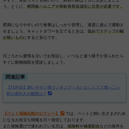
やすく、骨折リスクも高いので、飼育の際は十分に注意しましょ
う。とくに、
椎間板ヘルニアや骨軟骨異形成症に注意が必要です。
肥満になりやすいので食事はしっかり管理し、適度に遊んで運動さ
せましょう。キャットタワーを立てるときは、
低めでステップの幅
が狭いもの
にすると安心です。
日ごろから愛情を注いでお世話し、いつもと違う様子が見られたら
すぐに動物病院を受診しましょう。
関連記事
【TOP10】飼いやすい猫ランキング！おとなしくて人懐っこい
初心者向きの種類は？
【ペット保険比較のピクシー】
では、ペットと飼い主さまのため
になるお役立ち情報を日々発信しております。
また保険選びで迷われている方は、
保険料
や
補償割合
などの条件を