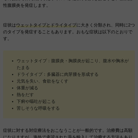
性腹膜炎を発症します。
症状は
ウェットタイプとドライタイプ
に大きく分類され、同時に2つ
のタイプを発症することもあります。おもな症状は以下のとおりで
す。
ウェットタイプ：腹膜炎・胸膜炎が起こり、腹水や胸水が
たまる
ドライタイプ：多臓器に肉芽腫を形成する
元気を失い、食欲をなくす
体重が減る
熱をだす
下痢や嘔吐が起こる
苦しそうな呼吸をする
症状に対する対症療法をおこなうことが一般的です。治療費は高額
になりますが、海外で承認された薬を輸入して治療する方法もあり