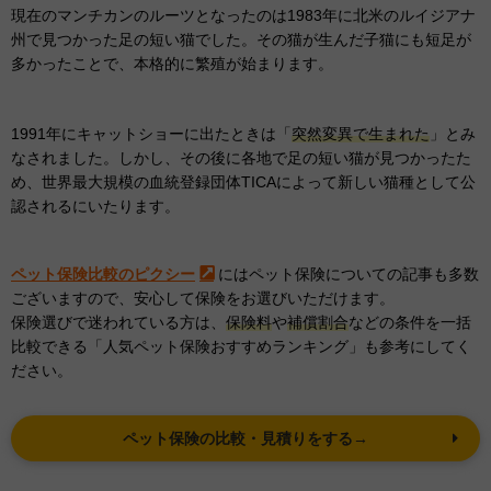
現在のマンチカンのルーツとなったのは1983年に北米のルイジアナ
州で見つかった足の短い猫でした。その猫が生んだ子猫にも短足が
多かったことで、本格的に繁殖が始まります。
1991年にキャットショーに出たときは「
突然変異で生まれた
」とみ
なされました。しかし、その後に各地で足の短い猫が見つかったた
め、世界最大規模の血統登録団体TICAによって新しい猫種として公
認されるにいたります。
ペット保険比較のピクシー
にはペット保険についての記事も多数
ございますので、安心して保険をお選びいただけます。
保険選びで迷われている方は、
保険料
や
補償割合
などの条件を一括
比較できる「人気ペット保険おすすめランキング」も参考にしてく
ださい。
ペット保険の比較・見積りをする→