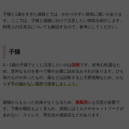
子猫と1歳をすぎた成猫とでは、かかりやすい病気に違いがありま
す。ここでは、子猫と成猫に分けて注意したい病気を紹介します。
飼育上の注意点についても解説するので、参考にしてください。
子猫
0～1歳の子猫でとくに注意したいのは
誤飲
です。好奇心旺盛なた
め、意外なものを食べて喉やお腹に詰めるおそれがあります。ひも
状のものや尖ったもの、薬などは誤飲すると大変危険なため、かな
らず
手の届かない場所で保管しましょう。
親猫からもらった抗体がなくなるため、
猫風邪
にも注意が必要で
す。下痢や嘔吐もよく見られ、原因にはミルクやキャットフードが
あわない、ストレス、寄生虫や感染症などがあります。