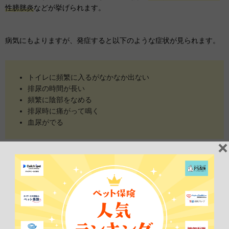
性膀胱炎
などが挙げられます。
病気にもよりますが、発症すると以下のような症状が見られます。
トイレに頻繁に入るがなかなか出ない
排尿の時間が長い
頻繁に陰部をなめる
排尿時に痛がって鳴く
血尿がでる
おしっこがまったくでなくなると、命にかかわります。1日以上排尿
していないときは、すぐに病院を受診しましょう。
マンチカンに限らず、猫は下部尿路疾患にかかりやすい傾向にあり
ます。いつでも新鮮な水がたっぷり飲めるように
複数の水飲み場を
設置
し、トイレに入るのを嫌がらないように
清潔に保つ
などの工夫
が必要です。