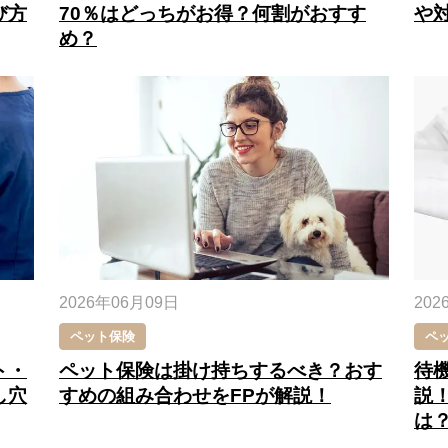
び方
70％はどっちがお得？何割がおすす
や
め？
2026年06月09日
202
ペット保険
ペ
ト・
ペット保険は掛け持ちするべき？おす
待
し穴
すめの組み合わせをFPが解説！
説
は？