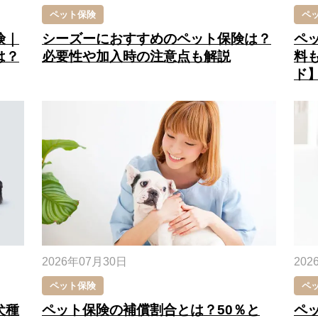
ペット保険
ペ
険｜
シーズーにおすすめのペット保険は？
ペ
は？
必要性や加入時の注意点も解説
料
ド
2026年07月30日
202
ペット保険
ペ
犬種
ペット保険の補償割合とは？50％と
ペ