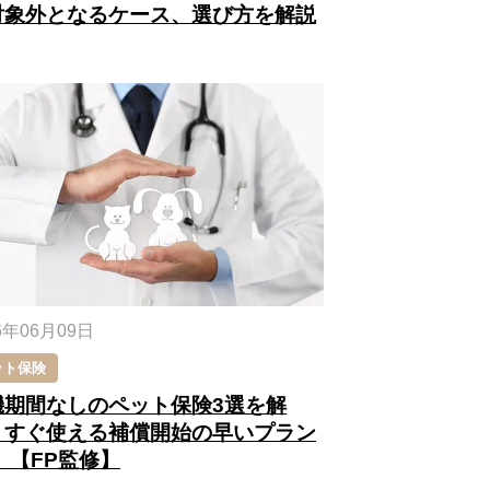
対象外となるケース、選び方を解説
6年06月09日
ット保険
機期間なしのペット保険3選を解
！すぐ使える補償開始の早いプラン
 【FP監修】