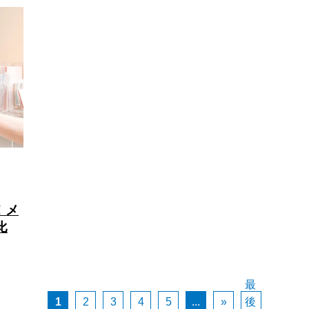
！メ
比
最
1
2
3
4
5
...
»
後