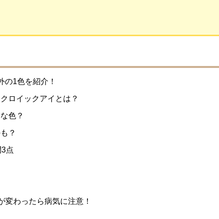
外の1色を紹介！
イクロイックアイとは？
んな色？
かも？
3点
が変わったら病気に注意！