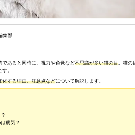
編集部
的であると同時に、視力や色覚など
不思議が多い猫の目
。猫の
です。
変化する理由、注意点など
について解説します。
当？
のは病気？