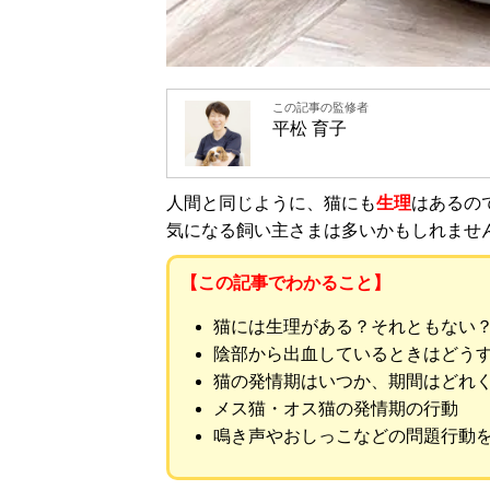
この記事の監修者
平松 育子
人間と同じように、猫にも
生理
はあるの
気になる飼い主さまは多いかもしれませ
【この記事でわかること】
猫には生理がある？それともない
陰部から出血しているときはどう
猫の発情期はいつか、期間はどれ
メス猫・オス猫の発情期の行動
鳴き声やおしっこなどの問題行動