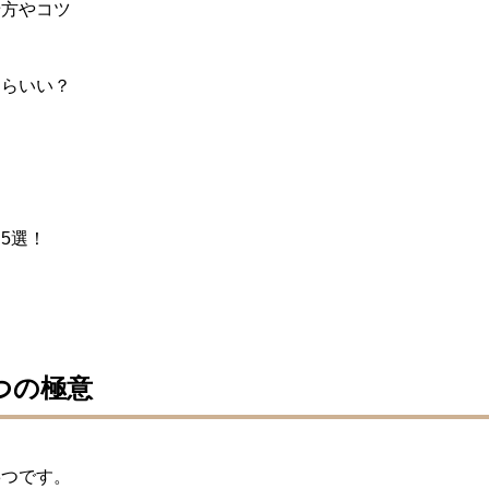
せ方やコツ
たらいい？
5選！
つの極意
3つです。