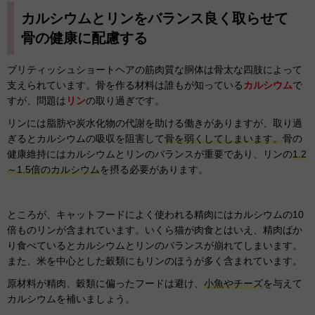
カルシウムとリンをバランス良く取らせて
骨の健康に配慮する
ブリティッシュショートヘアの筋肉質な胴体は骨太な四肢によって
支えられています。骨を作る材料は誰もが知っている
カルシウム
で
すが、問題は
リン
の取り過ぎです。
リンには脂肪や炭水化物の代謝を助ける働きがありますが、取り過
ぎるとカルシウムの吸収を阻害して
骨を弱くしてしまいます。
骨の
健康維持にはカルシウムとリンのバランスが重要であり、リンの
1.2
～1.5倍のカルシウム
を摂る必要があります。
ところが、キャットフードによく使われる精肉にはカルシウムの10
倍ものリンが含まれています。いくら猫が肉食とはいえ、精肉ばか
り食べているとカルシウムとリンのバランスが崩れてしまいます。
また、米を中心とした穀類にもリンのほうが多く含まれています。
原材料が精肉、穀類に偏ったフードは避け、
小魚やチーズ
を与えて
カルシウムを補いましょう。