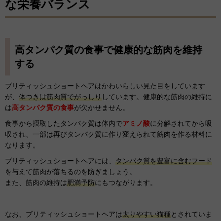
な栄養バランス
高タンパク質の食事で健康的な筋肉を維持
する
ブリティッシュショートヘアはかわいらしい見た目をしています
が、
体つきは筋肉質でがっしり
しています。健康的な筋肉の維持に
は
高タンパク質の食事
が欠かせません。
食事から摂取したタンパク質は体内で
アミノ酸
に分解されてから吸
収され、一部は再びタンパク質に作り変えられて筋肉を作る材料に
なります。
ブリティッシュショートヘアには、
タンパク質を豊富に含むフード
を与えて筋肉が落ちるのを防ぎましょう。
また、筋肉の維持は
肥満予防
にもつながります。
なお、ブリティッシュショートヘアは
太りやすい猫種
とされていま