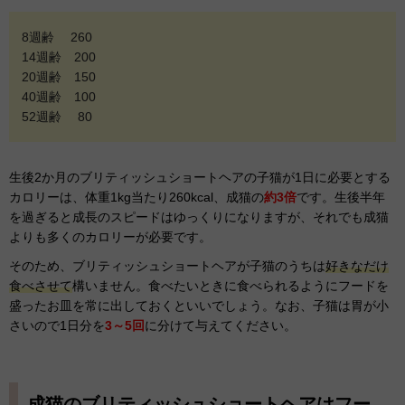
8週齢 260
14週齢 200
20週齢 150
40週齢 100
52週齢 80
生後2か月のブリティッシュショートヘアの子猫が1日に必要とする
カロリーは、体重1kg当たり260kcal、成猫の
約3倍
です。生後半年
を過ぎると成長のスピードはゆっくりになりますが、それでも成猫
よりも多くのカロリーが必要です。
そのため、ブリティッシュショートヘアが子猫のうちは
好きなだけ
食べさせて
構いません。食べたいときに食べられるようにフードを
盛ったお皿を常に出しておくといいでしょう。なお、子猫は胃が小
さいので1日分を
3～5回
に分けて与えてください。
成猫のブリティッシュショートヘアはフー