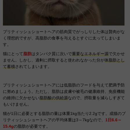
ブリティッシュショートヘアの筋肉質でがっしりした体は贅肉がな
く理想的ですが、高脂肪の食事を与えるとすぐに太ってしまいま
す。
猫にとって
脂肪
はタンパク質に次いで
重要なエネルギー源
で欠かせ
ません。しかし、過剰に摂取すると使われなかった分が
体脂肪とし
て蓄積
されてしまいます。
ブリティッシュショートヘアには低脂肪のフードを与えて肥満予防
に努めましょう。ただし、脂肪は皮膚や被毛の健康維持、免疫機能
の維持に欠かせない
脂肪酸の供給源
なので、摂取量を減らしすぎて
もいけません。
猫が1日に必要とする脂肪の量は体重1kg当たり2.2gです。成猫のブ
リティッシュショートヘアの平均体重は3～7kgなので、
1日6.6～
15.4g
の脂肪が必要です。