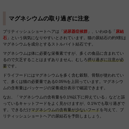
マグネシウムの取り過ぎに注意
ブリティッシュショートヘアは「
泌尿器症候群
」、いわゆる「
尿結
石
」という病気になりやすいとされています。猫の尿結石の約9割は
マグネシウムを成分とするストルバイト結石です。
マグネシウムは体に必要な栄養素ですが、多くの食品に含まれてい
るので欠乏することはまずありません。むしろ
摂り過ぎに注意が必
要
です。
ドライフードにはマグネシウムを多く含む穀類、骨類が使われてい
て、多くは猫の必要量である0.05%を上回っています。マグネシウ
ムの含有量はパッケージの栄養成分表示で確認できます。
なお、「マグネシウムの含有量を0.1%以下に抑えている」などと謳
っているキャットフードをよく見かけますが、0.1%でも取り過ぎで
す。できるだけ
マグネシウムの含有量が少ないフード
を与えて、ブ
リティッシュショートヘアの尿結石を予防しましょう。