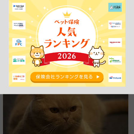
ブリティッシュショートヘアの平均体重は3～7kgなので、1日に必
要なカロリーは標準的な猫で
240～560kcal
になります。成猫はこの
カロリーに相当する量のフードを
1日2～3回
に分けて与えてくださ
い。
老猫には体重と運動量を考慮してフードを
与える