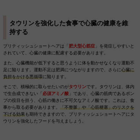
タウリンを強化した食事で心臓の健康を維
持する
ブリティッシュショートヘアは「
肥大型心筋症
」を発症しやすいと
されていて、心臓の健康に配慮する必要があります。
また、心臓機能が低下すると思うように体を動かせなくなり運動不
足に陥ります。運動不足は肥満につながりますので、さらに
心臓に
負担をかける悪循環
に陥ります。
そこで、積極的に取らせたいのが
タウリン
です。タウリンは、体内
で生合成できない「
必須アミノ酸
」であり、心臓の筋肉であるポン
プの役目を担う、心筋の働きに不可欠なアミノ酸です。これは、食
事から取る必要があります。
「不整脈」や「心筋梗塞」のリスクを
下げる効果
も期待できますので、ブリティッシュショートヘアにタ
ウリンを強化したフードを与えましょう。