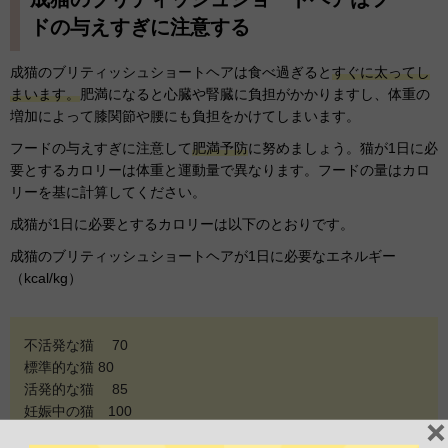
ドの与えすぎに注意する
成猫のブリティッシュショートヘアは食べ過ぎると
すぐに太ってし
まいます。
肥満になると心臓や腎臓に負担がかかりますし、体重の
増加によって膝関節や腰にも負担をかけてしまいます。
フードの与えすぎに注意して
肥満予防
に努めましょう。猫が1日に必
要とするカロリーは体重と運動量で異なります。フードの量はカロ
リーを基に計算してください。
成猫が1日に必要とするカロリーは以下のとおりです。
成猫のブリティッシュショートヘアが1日に必要なエネルギー
（kcal/kg）
不活発な猫 70
標準的な猫 80
活発的な猫 85
妊娠中の猫 100
授乳中の猫 250