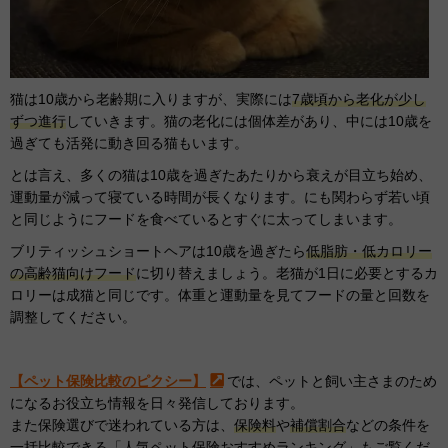
猫は10歳から老齢期に入りますが、実際には
7歳頃から老化が少し
ずつ進行
していきます。猫の老化には個体差があり、中には10歳を
過ぎても活発に動き回る猫もいます。
とは言え、多くの猫は10歳を過ぎたあたりから衰えが目立ち始め、
運動量が減って寝ている時間が長くなります。にも関わらず若い頃
と同じようにフードを食べているとすぐに太ってしまいます。
ブリティッシュショートヘアは10歳を過ぎたら
低脂肪・低カロリー
の高齢猫向けフード
に切り替えましょう。老猫が1日に必要とするカ
ロリーは成猫と同じです。体重と運動量を見てフードの量と回数を
調整してください。
【ペット保険比較のピクシー】
では、ペットと飼い主さまのため
になるお役立ち情報を日々発信しております。
また保険選びで迷われている方は、
保険料
や
補償割合
などの条件を
一括比較できる「人気ペット保険おすすめランキング」もご覧くだ