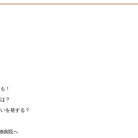
とも！
グは？
臭いを発する？
物病院へ