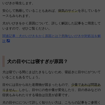
いびきが発生します。
安心して熟睡していることもあれば、
病気のサイン
を示しているケ
ースもみられます。
犬がいびきをかく原因について、詳しく解説した記事をご用意して
いますので、ぜひご覧ください。
関連記事：犬がいびきをかく原因とは？危険ないびきや対処法を解
説
犬の目やには寝すぎが原因？
犬は寝ている間にまばたきをしないため、寝起きに目やにがついて
いることもあるでしょう。
目やには目から出た老廃物が固まったもので、
少量であれば問題あ
りません。
しかし、目やにの色や量が変化したり、目の赤みなどの
症状もみられたりする場合は注意が必要です。
犬の目やにについて詳しく知りたい方は、こちらの記事をご参照く