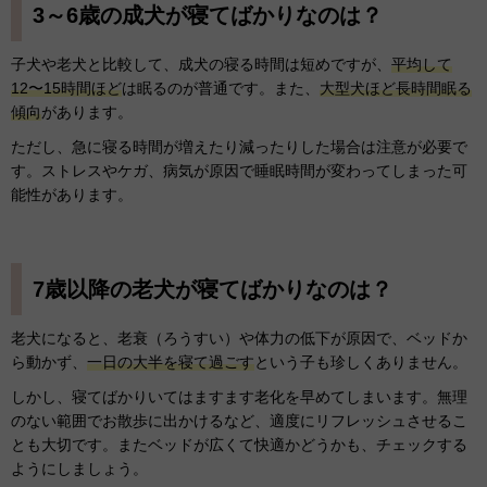
3～6歳の成犬が寝てばかりなのは？
子犬や老犬と比較して、成犬の寝る時間は短めですが、
平均して
12〜15時間ほど
は眠るのが普通です。また、
大型犬ほど長時間眠る
傾向
があります。
ただし、急に寝る時間が増えたり減ったりした場合は注意が必要で
す。ストレスやケガ、病気が原因で睡眠時間が変わってしまった可
能性があります。
7歳以降の老犬が寝てばかりなのは？
老犬になると、老衰（ろうすい）や体力の低下が原因で、ベッドか
ら動かず、
一日の大半を寝て過ごす
という子も珍しくありません。
しかし、寝てばかりいてはますます老化を早めてしまいます。無理
のない範囲でお散歩に出かけるなど、適度にリフレッシュさせるこ
とも大切です。またベッドが広くて快適かどうかも、チェックする
ようにしましょう。