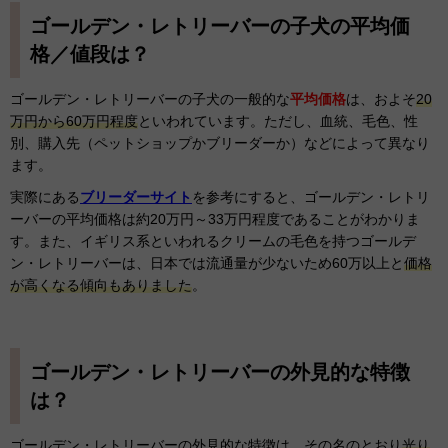
ゴールデン・レトリーバーの子犬の平均価
格／値段は？
ゴールデン・レトリーバーの子犬の一般的な
平均価格
は、およそ
20
万円から60万円程度
といわれています。ただし、血統、毛色、性
別、購入先（ペットショップかブリーダーか）などによって異なり
ます。
実際にある
ブリーダーサイト
を参考にすると、ゴールデン・レトリ
ーバーの平均価格は約20万円～33万円程度であることがわかりま
す。また、イギリス系といわれるクリームの毛色を持つゴールデ
ン・レトリーバーは、日本では流通量が少ないため60万以上と
価格
が高くなる傾向もありました
。
ゴールデン・レトリーバーの外見的な特徴
は？
ゴールデン・レトリーバーの外見的な特徴は、その名のとおり
光り