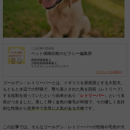
この記事の監修者
ペット保険比較のピクシー編集部
損害保険募集人
少額短期保険募集人
ファイナンシャルプランナー
プロフィール詳細>>
ゴールデン・レトリーバーとは、イギリスを原産国とする大型犬。
もともと水辺での狩猟で、撃ち落とされた鳥を回収（レトリーブ）
する役割を担っていたという由来があり「
レトリーバー
」という名
前がつきました。美しく輝く金色の被毛が特徴で、その優しく友好
的な性格から
世界中で非常に人気がある犬種
です。
この記事では、そんなゴールデン・レトリーバーの性格や毛色や大