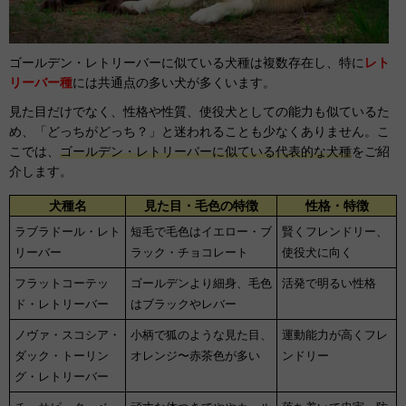
ゴールデン・レトリーバーに似ている犬種は複数存在し、特に
レト
リーバー種
には共通点の多い犬が多くいます。
見た目だけでなく、性格や性質、使役犬としての能力も似ているた
め、「どっちがどっち？」と迷われることも少なくありません。こ
こでは、
ゴールデン・レトリーバーに似ている代表的な犬種
をご紹
介します。
犬種名
見た目・毛色の特徴
性格・特徴
ラブラドール・レト
短毛で毛色はイエロー・ブ
賢くフレンドリー、
リーバー
ラック・チョコレート
使役犬に向く
フラットコーテッ
ゴールデンより細身、毛色
活発で明るい性格
ド・レトリーバー
はブラックやレバー
ノヴァ・スコシア・
小柄で狐のような見た目、
運動能力が高くフレ
ダック・トーリン
オレンジ〜赤茶色が多い
ンドリー
グ・レトリーバー