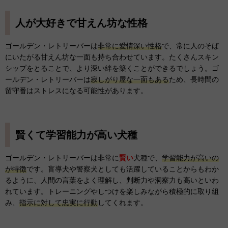
人が大好きで甘えん坊な性格
ゴールデン・レトリーバーは
非常に愛情深い性格
で、常に人のそば
にいたがる甘えん坊な一面も持ち合わせています。たくさんスキン
シップをとることで、より深い絆を築くことができるでしょう。ゴ
ールデン・レトリーバーは
寂しがり屋な一面もある
ため、長時間の
留守番はストレスになる可能性があります。
賢くて学習能力が高い犬種
ゴールデン・レトリーバーは非常に
賢い
犬種で、
学習能力が高いの
が特徴
です。盲導犬や警察犬としても活躍していることからもわか
るように、人間の言葉をよく理解し、判断力や洞察力も高いといわ
れています。トレーニングやしつけを楽しみながら積極的に取り組
み、
指示に対して忠実に行動
してくれます。