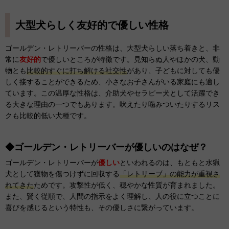
大型犬らしく友好的で優しい性格
ゴールデン・レトリーバーの性格は、大型犬らしい落ち着きと、非
常に
友好的
で優しいところが特徴です。見知らぬ人やほかの犬、動
物とも
比較的すぐに打ち解ける社交性
があり、子どもに対しても優
しく接することができるため、小さなお子さんがいる家庭にも適し
ています。この温厚な性格は、介助犬やセラピー犬として活躍でき
る大きな理由の一つでもあります。吠えたり噛みついたりするリス
クも比較的低い犬種です。
◆ゴールデン・レトリーバーが優しいのはなぜ？
ゴールデン・レトリーバーが
優しい
といわれるのは、もともと水猟
犬として獲物を傷つけずに回収する
「レトリーブ」の能力が重視さ
れてきた
ためです。攻撃性が低く、穏やかな性質が育まれました。
また、賢く従順で、人間の指示をよく理解し、人の役に立つことに
喜びを感じるという特性も、その優しさに繋がっています。