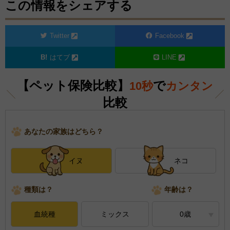
この情報をシェアする
Twitter
Facebook
はてブ
LINE
【ペット保険比較】
で
10秒
カンタン
比較
あなたの家族はどちら？
イヌ
ネコ
種類は？
年齢は？
血統種
ミックス
0歳