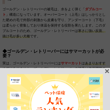
ゴールデン・レトリーバーの被毛は、水をよく弾く「
ダブルコー
ト
」構造になっています。オーバーコート（上毛）はしっかりとし
た硬めの毛で外部の刺激から皮膚を守り、アンダーコート（下毛）
は柔らかく密集しており体温を保持する役割を果たします。このダ
ブルコートのため、ゴールデン・レトリーバーは
寒さに強い反面、
抜け毛が多い犬種
です。
◆ゴールデン・レトリーバーにはサマーカットが必
要？
実は、ゴールデン・レトリーバーには
サマーカット
は
あまりおすす
めではありません。
ゴールデン・レトリーバーの被毛は体温調節の
役割も担っているため、全身を短く刈り込むようなサマーカット
は、かえって断熱や紫外線からの保護などの被毛本来の機能を損な
う可能性があるのです。衛生上必要な足裏やお尻周りなどの部分的
なカットは問題ありませんが、基本的には
ブラッシングで被毛を適
切に管理する
ことが重要です。