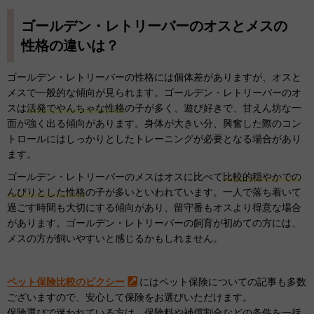
ゴールデン・レトリーバーのオスとメスの
性格の違いは？
ゴールデン・レトリーバーの性格には個体差がありますが、オスと
メスで一般的な傾向が見られます。ゴールデン・レトリーバーのオ
スは
活発でやんちゃな性格
の子が多く、遊び好きで、甘えん坊な一
面が強く出る傾向があります。身体が大きい分、興奮した際のコン
トロールにはしっかりとしたトレーニングが必要となる場合があり
ます。
ゴールデン・レトリーバーのメスはオスに比べて
比較的穏やかでの
んびりとした性格
の子が多いといわれています。一人で落ち着いて
過ごす時間も大切にする傾向があり、留守番もオスより得意な場合
があります。ゴールデン・レトリーバーの飼育が初めての方には、
メスの方が飼いやすいと感じるかもしれません。
ペット保険比較のピクシー
にはペット保険についての記事も多数
ございますので、安心して保険をお選びいただけます。
保険選びで迷われている方は、
保険料
や
補償割合
などの条件を一括