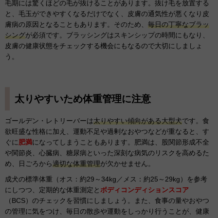
毛期には驚くほどの毛が抜けることがあります。抜け毛を放置する
と、毛玉ができやすくなるだけでなく、皮膚の通気性が悪くなり皮
膚病の原因となることもあります。そのため、
毎日の丁寧なブラッ
シング
が必須です。ブラッシングはスキンシップの時間にもなり、
皮膚の健康状態をチェックする機会にもなるので大切にしましょ
う。
太りやすいため体重管理に注意
ゴールデン・レトリーバーは
太りやすい傾向がある大型犬
です。食
欲旺盛な性格に加え、運動不足や過剰なおやつなどが重なると、す
ぐに
肥満
になってしまうこともあります。肥満は、股関節形成不全
や関節炎、心臓病、糖尿病といった深刻な病気のリスクを高めるた
め、日ごろから
適切な体重管理
が欠かせません。
成犬の標準体重（オス：約29～34kg／メス：約25～29kg）を参考
にしつつ、定期的な体重測定と
ボディコンディションスコア
（BCS）のチェックを習慣にしましょう。また、食事の量やおやつ
の管理に気をつけ、毎日の散歩や運動をしっかり行うことが、健康