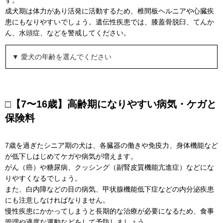
成犬期は体力があり活発に活動するため、椎間板ヘルニアや心臓疾
患にもなりやすいでしょう。遺伝性疾患では、膝蓋骨脱臼、てんか
ん、水頭症、などを警戒してください。
▼ 愛犬の年齢を選んでください
□【7〜16歳】高齢期になりやすい病気・ケガと
保険料
7歳を過ぎたシニア期の犬は、各臓器の働きや免疫力、身体機能など
が低下しはじめてケガや病気が増えます。
がん（癌）や糖尿病、クッシング（副腎皮質機能亢進症）などにな
りやすくなるでしょう。
また、白内障などの目の病気、甲状腺機能低下症などの内分泌疾患
にも注意しなければなりません。
慢性疾患にかかってしまうと長期的な治療が必要になるため、食事
管理や適度な運動などをして予防しましょう。