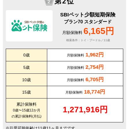
第2位
SBIペット少額短期保険
プラン70 スタンダード
6,165円
月額保険料
検索条件：トイ・プードル／11歳
1,962円
0歳
月額保険料
2,754円
5歳
月額保険料
6,705円
10歳
月額保険料
18,774円
15歳
月額保険料
累計保険料
1,271,916円
0歳〜15歳12か月
の累計保険料(月払)
引受可能年齢は11歳11ヶ月までです。