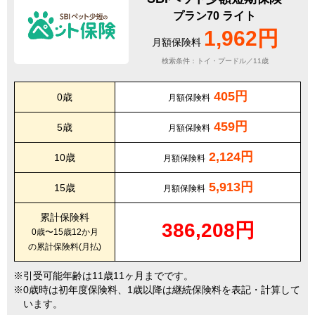
プラン70 ライト
1,962円
月額保険料
検索条件：トイ・プードル／11歳
405円
0歳
月額保険料
459円
5歳
月額保険料
2,124円
10歳
月額保険料
5,913円
15歳
月額保険料
累計保険料
386,208円
0歳〜15歳12か月
の累計保険料(月払)
引受可能年齢は11歳11ヶ月までです。
0歳時は初年度保険料、1歳以降は継続保険料を表記・計算して
います。