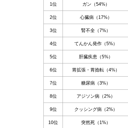
1位
ガン（54%）
2位
心臓病（17%）
3位
腎不全（7%）
4位
てんかん発作（5%）
5位
肝臓疾患（5%）
6位
胃拡張・胃捻転（4%）
7位
糖尿病（3%）
8位
アジソン病（2%）
9位
クッシング病（2%）
10位
突然死（1%）