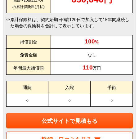
0歳〜15歳12か月
の累計保険料(月払)
累計保険料は、契約始期日0歳120日で加入して15年間継続し
た場合の保険料を合計して表示しています。
100
補償割合
%
免責金額
なし
110
年間最大補償額
万円
通院
入院
手術
○
○
○
公式サイトで見積もる