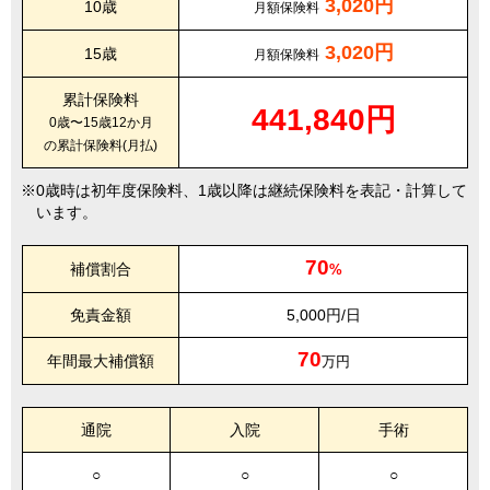
3,020円
10歳
月額保険料
3,020円
15歳
月額保険料
累計保険料
441,840円
0歳〜15歳12か月
の累計保険料(月払)
0歳時は初年度保険料、1歳以降は継続保険料を表記・計算して
います。
70
補償割合
%
免責金額
5,000円/日
70
年間最大補償額
万円
通院
入院
手術
○
○
○