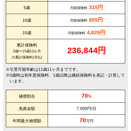
315円
5歳
月額保険料
855円
10歳
月額保険料
4,626円
15歳
月額保険料
累計保険料
236,844円
0歳〜15歳12か月
の累計保険料(月払)
引受可能年齢は11歳11ヶ月までです。
0歳時は初年度保険料、1歳以降は継続保険料を表記・計算して
います。
70
補償割合
%
免責金額
7,000円/日
70
年間最大補償額
万円