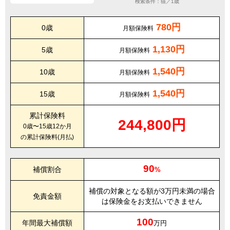
検索条件：猫／1歳
780円
0歳
月額保険料
1,130円
5歳
月額保険料
1,540円
10歳
月額保険料
1,540円
15歳
月額保険料
累計保険料
244,800円
0歳〜15歳12か月
の累計保険料(月払)
90
補償割合
%
補償の対象となる額が3万円未満の場合
免責金額
は保険金をお支払いできません
100
年間最大補償額
万円