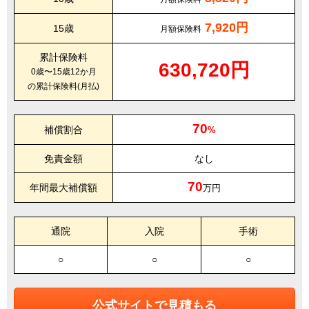
7,920円
15歳
月額保険料
累計保険料
630,720円
0歳〜15歳12か月
の累計保険料(月払)
70
補償割合
%
免責金額
なし
70
年間最大補償額
万円
通院
入院
手術
○
○
○
公式サイトで見積もる