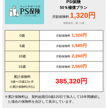
PS保険
50％補償プラン
1,320円
月額保険料
検索条件：猫／1歳
1,320円
0歳
月額保険料
1,580円
5歳
月額保険料
2,260円
10歳
月額保険料
2,560円
15歳
月額保険料
累計保険料
385,320円
0歳〜15歳12か月
の累計保険料(月払)
累計保険料は、契約始期日0歳120日で加入して15年間継続し
た場合の保険料を合計して表示しています。