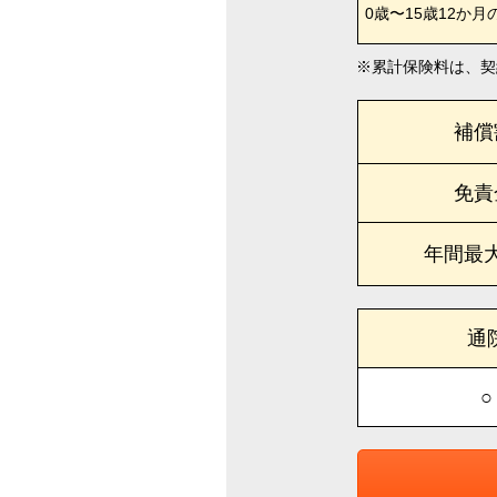
0歳〜15歳12か月
累計保険料は、契
補償
免責
年間最
通
○