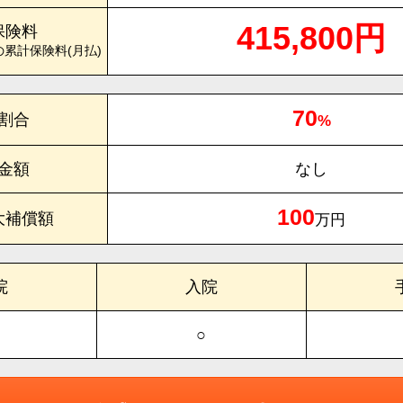
415,800円
保険料
の累計保険料(月払)
70
割合
%
金額
なし
100
大補償額
万円
院
入院
○