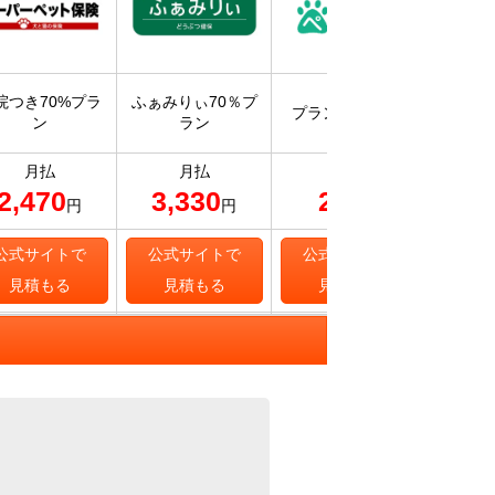
入院・
院つき70%プラ
ふぁみりぃ70％プ
プラン70 ライト
保険ス
ン
ラン
補
月払
月払
月払
2,470
3,330
243
6
円
円
円
公式サイトで
公式サイトで
公式サイトで
公式
見積もる
見積もる
見積もる
見