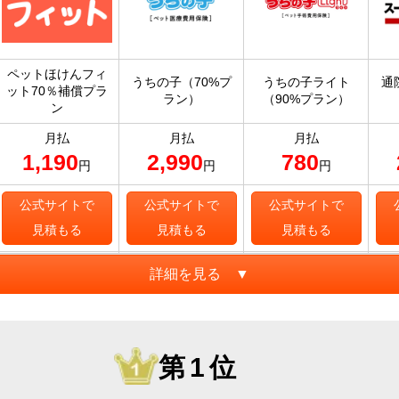
ペットほけんフィ
うちの子（70%プ
うちの子ライト
通
ット70％補償プラ
ラン）
（90%プラン）
ン
月払
月払
月払
1,190
2,990
780
円
円
円
公式サイトで
公式サイトで
公式サイトで
見積もる
見積もる
見積もる
詳細を見る ▼
第1位