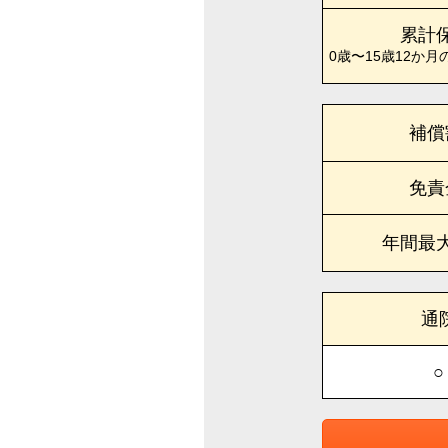
累計
0歳〜15歳12か月
補償
免責
年間最
通
○