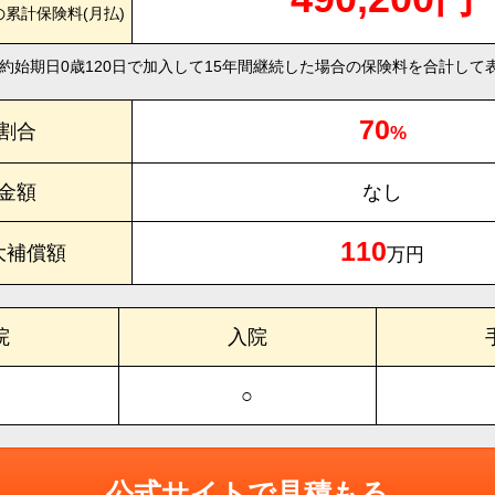
の累計保険料(月払)
約始期日0歳120日で加入して15年間継続した場合の保険料を合計して
70
割合
%
金額
なし
110
大補償額
万円
院
入院
○
公式サイトで見積もる