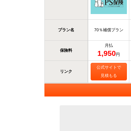
プラン名
70％補償プラン
月払
保険料
1,950
円
公式サイトで
リンク
見積もる