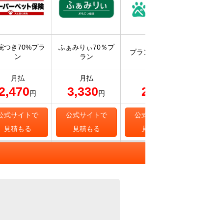
入院・
院つき70%プラ
ふぁみりぃ70％プ
プラン70 ライト
保険ス
ン
ラン
補
月払
月払
月払
2,470
3,330
243
6
円
円
円
公式サイトで
公式サイトで
公式サイトで
公式
見積もる
見積もる
見積もる
見