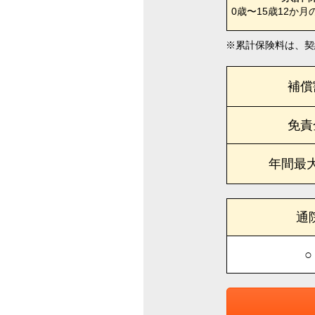
0歳〜15歳12か月
累計保険料は、契
補償
免責
年間最
通
○