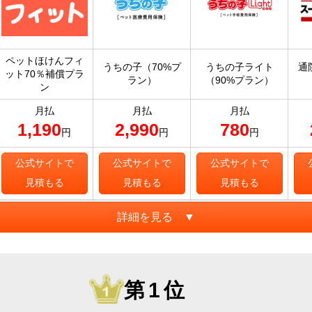
ペットほけんフィ
うちの子（70%プ
うちの子ライト
通
ット70％補償プラ
ラン）
（90%プラン）
ン
月払
月払
月払
1,190
2,990
780
円
円
円
公式サイトで
公式サイトで
公式サイトで
見積もる
見積もる
見積もる
詳細を見る ▼
第1位