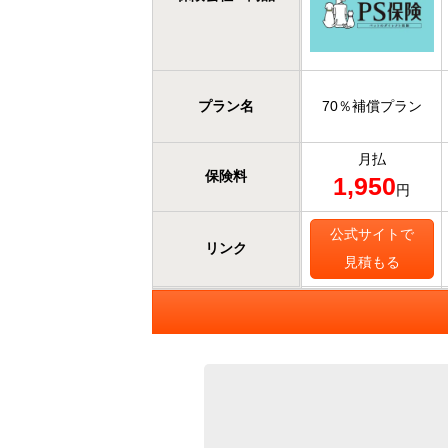
プラン名
70％補償プラン
月払
保険料
1,950
円
公式サイトで
リンク
見積もる