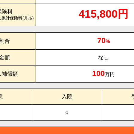
415,800円
保険料
の累計保険料(月払)
70
割合
%
金額
なし
100
大補償額
万円
院
入院
○