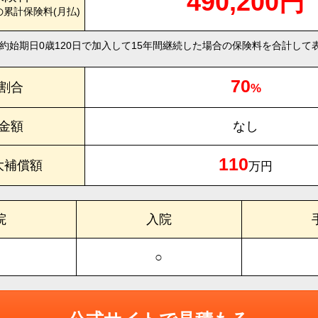
490,200円
の累計保険料(月払)
約始期日0歳120日で加入して15年間継続した場合の保険料を合計して
70
割合
%
金額
なし
110
大補償額
万円
院
入院
○