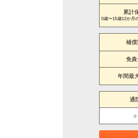
累計
0歳〜15歳12か月
補償
免責
年間最
通
○