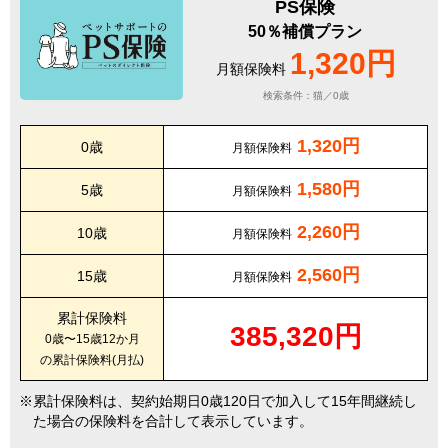
PS保険
50％補償プラン
1,320円
月額保険料
検索条件：猫／0歳
1,320円
0歳
月額保険料
1,580円
5歳
月額保険料
2,260円
10歳
月額保険料
2,560円
15歳
月額保険料
累計保険料
385,320円
0歳〜15歳12か月
の累計保険料(月払)
累計保険料は、契約始期日0歳120日で加入して15年間継続し
た場合の保険料を合計して表示しています。