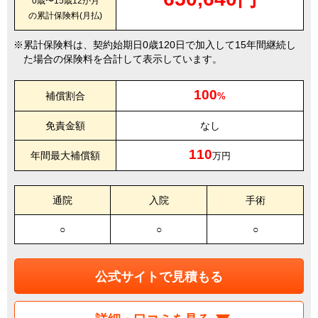
0歳〜15歳12か月
の累計保険料(月払)
累計保険料は、契約始期日0歳120日で加入して15年間継続し
た場合の保険料を合計して表示しています。
100
補償割合
%
免責金額
なし
110
年間最大補償額
万円
通院
入院
手術
○
○
○
公式サイトで見積もる