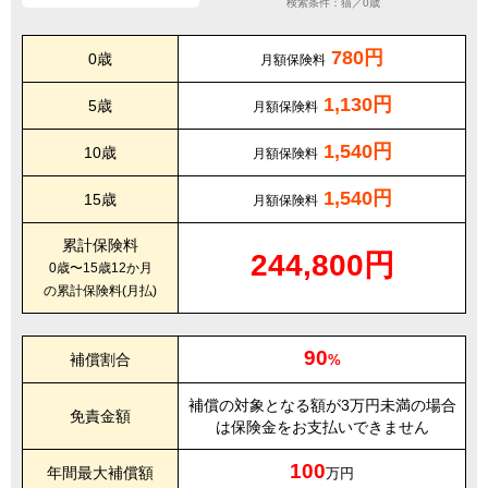
検索条件：猫／0歳
780円
0歳
月額保険料
1,130円
5歳
月額保険料
1,540円
10歳
月額保険料
1,540円
15歳
月額保険料
累計保険料
244,800円
0歳〜15歳12か月
の累計保険料(月払)
90
補償割合
%
補償の対象となる額が3万円未満の場合
免責金額
は保険金をお支払いできません
100
年間最大補償額
万円