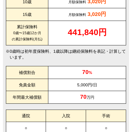
3,020円
10歳
月額保険料
3,020円
15歳
月額保険料
累計保険料
441,840円
0歳〜15歳12か月
の累計保険料(月払)
0歳時は初年度保険料、1歳以降は継続保険料を表記・計算して
います。
70
補償割合
%
免責金額
5,000円/日
70
年間最大補償額
万円
通院
入院
手術
○
○
○