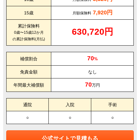
7,920円
15歳
月額保険料
累計保険料
630,720円
0歳〜15歳12か月
の累計保険料(月払)
70
補償割合
%
免責金額
なし
70
年間最大補償額
万円
通院
入院
手術
○
○
○
公式サイトで見積もる