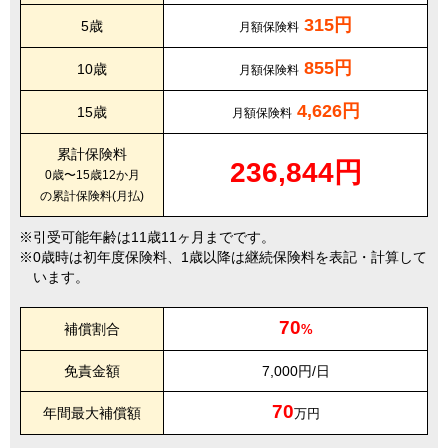
315円
5歳
月額保険料
855円
10歳
月額保険料
4,626円
15歳
月額保険料
累計保険料
236,844円
0歳〜15歳12か月
の累計保険料(月払)
引受可能年齢は11歳11ヶ月までです。
0歳時は初年度保険料、1歳以降は継続保険料を表記・計算して
います。
70
補償割合
%
免責金額
7,000円/日
70
年間最大補償額
万円