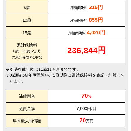
315円
5歳
月額保険料
855円
10歳
月額保険料
4,626円
15歳
月額保険料
累計保険料
236,844円
0歳〜15歳12か月
の累計保険料(月払)
引受可能年齢は11歳11ヶ月までです。
0歳時は初年度保険料、1歳以降は継続保険料を表記・計算して
います。
70
補償割合
%
免責金額
7,000円/日
70
年間最大補償額
万円