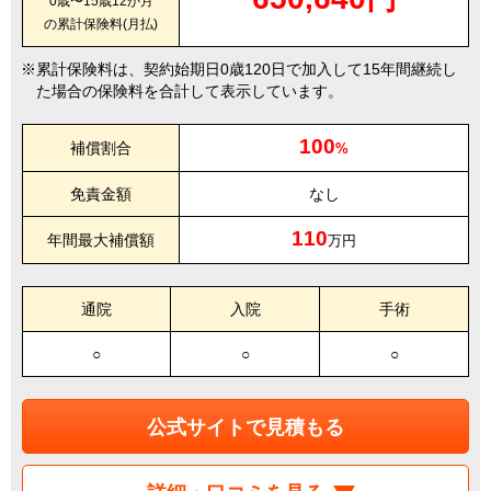
0歳〜15歳12か月
の累計保険料(月払)
累計保険料は、契約始期日0歳120日で加入して15年間継続し
た場合の保険料を合計して表示しています。
100
補償割合
%
免責金額
なし
110
年間最大補償額
万円
通院
入院
手術
○
○
○
公式サイトで見積もる