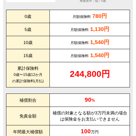
検索条件：猫／0歳
780円
0歳
月額保険料
1,130円
5歳
月額保険料
1,540円
10歳
月額保険料
1,540円
15歳
月額保険料
累計保険料
244,800円
0歳〜15歳12か月
の累計保険料(月払)
90
補償割合
%
補償の対象となる額が3万円未満の場合
免責金額
は保険金をお支払いできません
100
年間最大補償額
万円