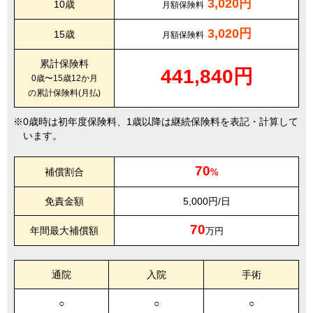
3,020円
10歳
月額保険料
3,020円
15歳
月額保険料
累計保険料
441,840円
0歳〜15歳12か月
の累計保険料(月払)
0歳時は初年度保険料、1歳以降は継続保険料を表記・計算して
います。
70
補償割合
%
免責金額
5,000円/日
70
年間最大補償額
万円
通院
入院
手術
○
○
○