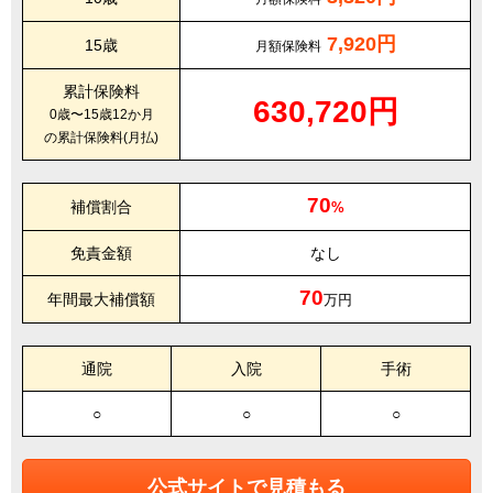
7,920円
15歳
月額保険料
累計保険料
630,720円
0歳〜15歳12か月
の累計保険料(月払)
70
補償割合
%
免責金額
なし
70
年間最大補償額
万円
通院
入院
手術
○
○
○
公式サイトで見積もる