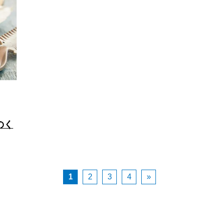
のく
1
2
3
4
»