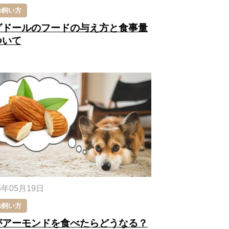
の飼い方
グドールのフードの与え方と食事量
ついて
6年05月19日
の飼い方
がアーモンドを食べたらどうなる？