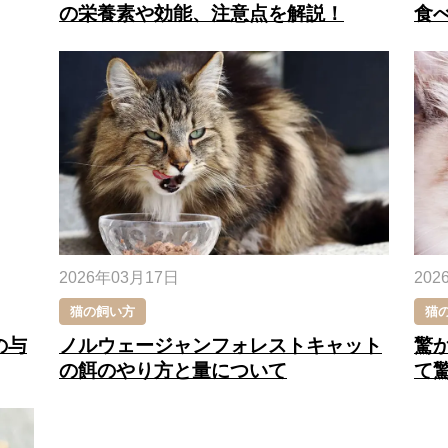
の栄養素や効能、注意点を解説！
食
2026年03月17日
202
猫の飼い方
猫
の与
ノルウェージャンフォレストキャット
驚
の餌のやり方と量について
て