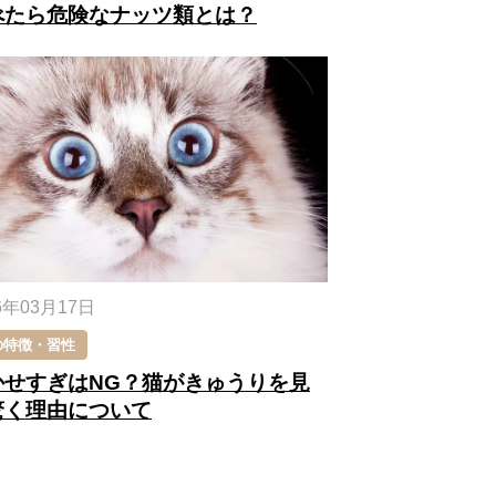
べたら危険なナッツ類とは？
6年03月17日
の特徴・習性
かせすぎはNG？猫がきゅうりを見
驚く理由について