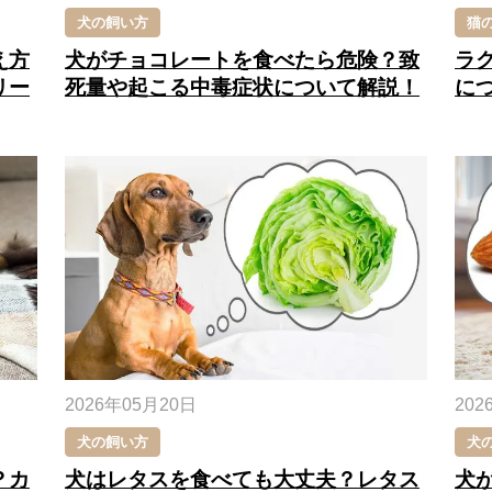
猫
犬の飼い方
え方
ラ
犬がチョコレートを食べたら危険？致
リー
に
死量や起こる中毒症状について解説！
2026年05月20日
202
犬の飼い方
犬
？カ
犬はレタスを食べても大丈夫？レタス
犬